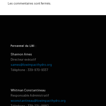
Les commentaires sont fermés.
Personnel du LIHI :
Shannon Ames
Directeur exécutif
sames@lowimpacthydro.org
Téléphone : 339-970-9337
Whitman Constantineau
Responsable Administratif
wconstantineau@lowimpacthydro.org
Téléphone : 339-234-9882