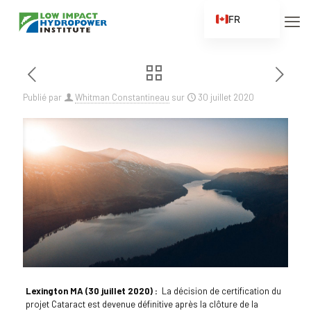
FR
EN
ES
ZH
Publié par
Whitman Constantineau
sur
30 juillet 2020
ZH_CN
Lexington MA (30 juillet 2020) :
La décision de certification du
projet Cataract est devenue définitive après la clôture de la