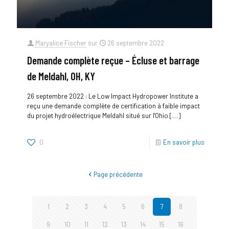
Maryalice Fischer
sur
26 septembre 2022
Demande complète reçue – Écluse et barrage
de Meldahl, OH, KY
26 septembre 2022 : Le Low Impact Hydropower Institute a
reçu une demande complète de certification à faible impact
du projet hydroélectrique Meldahl situé sur l'Ohio
[…]
0
En savoir plus
Page précédente
1
2
3
4
5
6
7
8
9
10
11
12
13
14
15
16