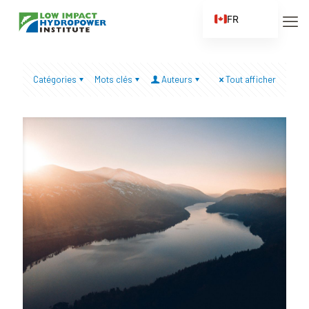
FR
EN
ES
Catégories
Mots clés
Auteurs
Tout afficher
ZH
ZH_CN