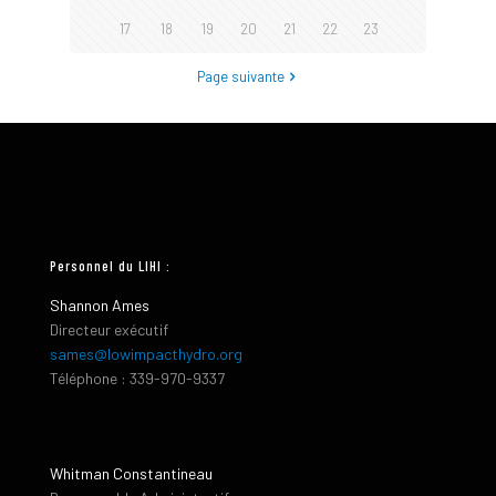
17
18
19
20
21
22
23
Page suivante
Personnel du LIHI :
Shannon Ames
Directeur exécutif
sames@lowimpacthydro.org
Téléphone : 339-970-9337
Whitman Constantineau