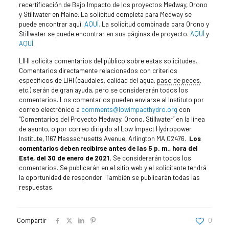
recertificación de Bajo Impacto de los proyectos Medway, Orono
y Stillwater en Maine. La solicitud completa para Medway se
puede encontrar aquí.
AQUÍ.
La solicitud combinada para Orono y
Stillwater se puede encontrar en sus páginas de proyecto.
AQUÍ
y
AQUÍ
.
LIHI solicita comentarios del público sobre estas solicitudes.
Comentarios directamente relacionados con criterios
específicos de LIHI (caudales, calidad del agua,
paso de peces
,
etc.) serán de gran ayuda, pero se considerarán todos los
comentarios. Los comentarios pueden enviarse al Instituto por
correo electrónico a
comments@lowimpacthydro.org
con
“Comentarios del Proyecto Medway, Orono, Stillwater” en la línea
de asunto, o por correo dirigido al Low Impact Hydropower
Institute, 1167 Massachusetts Avenue, Arlington MA 02476.
Los
comentarios deben recibirse antes de las 5 p. m., hora del
Este, del 30 de enero de 2021.
Se considerarán todos los
comentarios. Se publicarán en el sitio web y el solicitante tendrá
la oportunidad de responder. También se publicarán todas las
respuestas.
Compartir
0