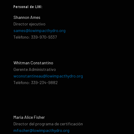
Personal de LIHI:
Shannon Ames
Director ejecutivo
sames@lowimpacthydro.org
Teléfono: 339-970-9337
Whitman Constantino
Gerente Administrativo
wconstantineau@lowimpacthydro.org
Teléfono: 339-234-9882
María Alice Fisher
Director del programa de certificación
mfischer@lowimpacthydro.org