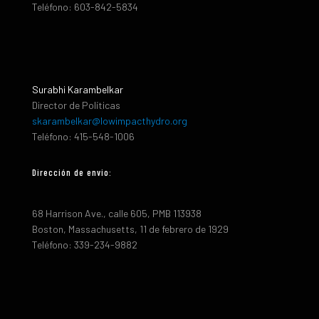
Teléfono: 603-842-5834
Surabhi Karambelkar
Director de Políticas
skarambelkar@lowimpacthydro.org
Teléfono: 415-548-1006
Dirección de envio:
68 Harrison Ave., calle 605, PMB 113938
Boston, Massachusetts, 11 de febrero de 1929
Teléfono: 339-234-9882