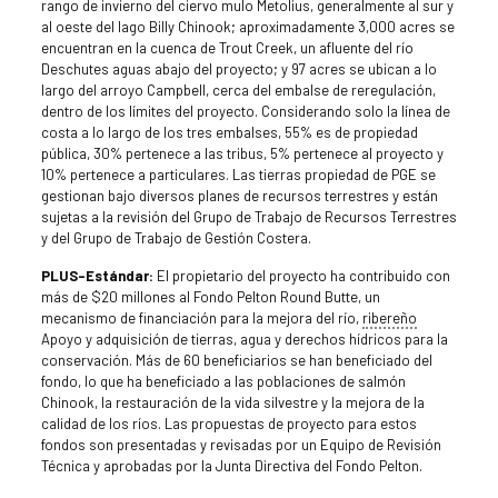
rango de invierno del ciervo mulo Metolius, generalmente al sur y
al oeste del lago Billy Chinook; aproximadamente 3,000 acres se
encuentran en la cuenca de Trout Creek, un afluente del río
Deschutes aguas abajo del proyecto; y 97 acres se ubican a lo
largo del arroyo Campbell, cerca del embalse de reregulación,
dentro de los límites del proyecto. Considerando solo la línea de
costa a lo largo de los tres embalses, 55% es de propiedad
pública, 30% pertenece a las tribus, 5% pertenece al proyecto y
10% pertenece a particulares. Las tierras propiedad de PGE se
gestionan bajo diversos planes de recursos terrestres y están
sujetas a la revisión del Grupo de Trabajo de Recursos Terrestres
y del Grupo de Trabajo de Gestión Costera.
PLUS-Estándar:
El propietario del proyecto ha contribuido con
más de $20 millones al Fondo Pelton Round Butte, un
mecanismo de financiación para la mejora del río,
ribereño
Apoyo y adquisición de tierras, agua y derechos hídricos para la
conservación. Más de 60 beneficiarios se han beneficiado del
fondo, lo que ha beneficiado a las poblaciones de salmón
Chinook, la restauración de la vida silvestre y la mejora de la
calidad de los ríos. Las propuestas de proyecto para estos
fondos son presentadas y revisadas por un Equipo de Revisión
Técnica y aprobadas por la Junta Directiva del Fondo Pelton.