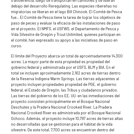
transferencia, luego se transportan en camiones y se liberan
debajo del desarrollo Reregulating. Las especies ribereñas no
migratorias se liberan en el lago Bill Chinook. El Comité de Pesca
fue... El Comité de Pesca tiene la tarea de lograr los objetivos de
paso de peces y evaluar la eficacia de las instalaciones de paso
en el proyecto. El NMFS, el USFWS, el Departamento de Pesca y
Vida Silvestre de Oregón y Trout Unlimited, quienes participan en
el comité, han expresado su apoyo a las iniciativas de paso en
curso.
El límite del Proyecto abarca un total de aproximadamente 14,300
acres. La mayor parte de esta propiedad es propiedad del
gobierno federal y administrada por el USFS, BLM y BIA. En el
total se incluyen aproximadamente 2,162 acres de tierras dentro
de la Reserva Indígena Warm Springs. Las tierras adyacentes al
proyecto incluyen propiedades propiedad de PGE, el gobierno
federal, el Estado de Oregón, las Tribus y ciudadanos privados.
Las tierras del gobierno de los EE. UU. en las inmediaciones del
proyecto consisten principalmente en el Bosque Nacional
Deschutes y la Pradera Nacional Crooked River. La Pradera
Nacional Crooked River es administrada por el Bosque Nacional
Ochoco. Además, el proyecto incluye 10,797 acres de tierras altas
no desarrolladas que se gestionan para el hábitat de la vida
silvestre. De este total, 7,700 acres se encuentran dentro del