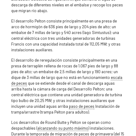
descarga de diferentes niveles en el embalse y recoge los peces
que migran río abajo.
El desarrollo Pelton consiste principalmente en una presa de
arco de hormigón de 636 pies de largo y 204 pies de alto; un
embalse de 7 millas de largo y 540 acres (lago Simtustus); una
central eléctrica con tres unidades generadoras de turbinas
Francis con una capacidad instalada total de 112,05 MW; y otras
instalaciones auxiliares.
El desarrollo de reregulación consiste principalmente en una
presa de terraplén rellena de rocas de 1.067 pies de largo y 88
pies de alto; un embalse de 2,5 millas de largo y 190 acres; un
dique de 3 millas de largo que no está en funcionamiento
escala
de peces
que se extiende desde el canal de descarga aguas
arriba hasta la cámara de carga del Desarrollo Pelton; una
central eléctrica que contiene una unidad generadora de turbina
tipo bulbo de 20,25 MW; y otras instalaciones auxiliares que
incluyen una unidad aguas arriba
paso de peces
Instalación de
trampa/arrastre (trampa Pelton para adultos).
Los desarrollos de Round Butte y Pelton se operan como
despachables (
alcanzando su punto máximo
) instalaciones.
Durante la temporada de migración de peces de primavera (del 15