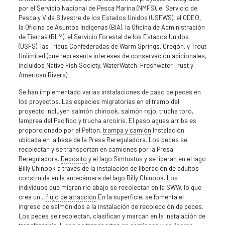
por el Servicio Nacional de Pesca Marina (NMFS), el Servicio de
Pesca y Vida Silvestre de los Estados Unidos (USFWS), el ODEQ,
la Oficina de Asuntos Indígenas (BIA), la Oficina de Administración
de Tierras (BLM), el Servicio Forestal de los Estados Unidos
(USFS), las Tribus Confederadas de Warm Springs, Oregón, y Trout
Unlimited (que representa intereses de conservación adicionales,
incluidos Native Fish Society, WaterWatch, Freshwater Trust y
American Rivers).
Se han implementado varias instalaciones de paso de peces en
los proyectos. Las especies migratorias en el tramo del
proyecto incluyen salmón chinook, salmón rojo, trucha toro,
lamprea del Pacífico y trucha arcoíris. El paso aguas arriba es
proporcionado por el Pelton.
trampa y camión
Instalación
ubicada en la base de la Presa Rereguladora. Los peces se
recolectan y se transportan en camiones por la Presa
Rereguladora.
Depósito
y el lago Simtustus y se liberan en el lago
Billy Chinook a través de la instalación de liberación de adultos
construida en la antecámara del lago Billy Chinook. Los
individuos que migran río abajo se recolectan en la SWW, lo que
crea un...
flujo de atracción
En la superficie, se fomenta el
ingreso de salmónidos a la instalación de recolección de peces.
Los peces se recolectan, clasifican y marcan en la instalación de