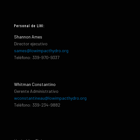
Personal de LIHI:
Shannon Ames
Director ejecutivo
sames@lowimpacthydro.org
Teléfono: 339-970-9337
Whitman Constantino
Gerente Administrativo
wconstantineau@lowimpacthydro.org
Teléfono: 339-234-9882