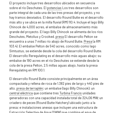
El proyecto incluye tres desarrollos ubicados en secuencia
sobre el río Deschutes. El
potencias
Los tres desarrollos son
parte integral de cada una de las tres presas del proyecto, y no
hay tramos desviados. El desarrollo Round Butte es el desarrollo
más alto y se ubica en la milla fluvial (RM) 110.4. Incluye el lago Billy
Chinook de 4,000 acres, el embalse de almacenamiento más
grande del proyecto. El lago Billy Chinook se alimenta de los ríos
Deschutes, Metolius y Crooked.
presa
El desarrollo Pelton se
encuentra a unas 7 millas río abajo de Round Butte.
Presa
(a RM
103.4). El embalse Pelton de 540 acres, conocido como lago
Simtustus, se extiende desde la cola del desarrollo Round Butte.
El desarrollo Reregulating es el desarrollo más aguas abajo; su
embalse de 190 acres en el río Deschutes se extiende desde la
cola de la presa Pelton, 2.5 millas aguas abajo, hasta la presa
Reregulating en RM 100.1.
El desarrollo Round Butte consiste principalmente en un área
compactada y rellena de roca de 1.382 pies de largo y 440 pies de
alto.
presa de terraplén
; un embalse (lago Billy Chinook); un
central eléctrica
que contiene tres
Turbina Francis
unidades
generadoras con una capacidad instalada total de 324,06 MW; un
criadero de peces (Round Butte Hatchery) ubicado junto a la
presa; e instalaciones anexas que incluyen una estructura de
Extracción Selectiva de Agua (SWW) que combina el agua de