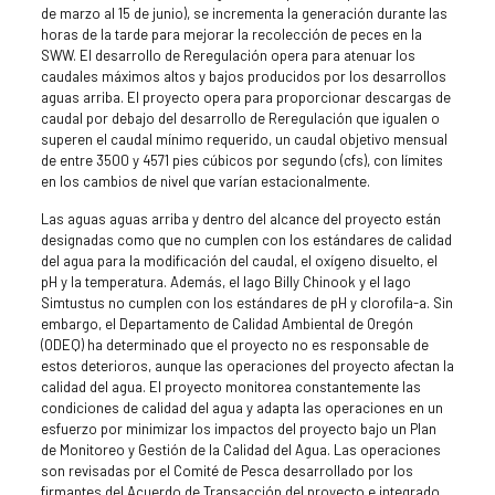
de marzo al 15 de junio), se incrementa la generación durante las
horas de la tarde para mejorar la recolección de peces en la
SWW. El desarrollo de Reregulación opera para atenuar los
caudales máximos altos y bajos producidos por los desarrollos
aguas arriba. El proyecto opera para proporcionar descargas de
caudal por debajo del desarrollo de Reregulación que igualen o
superen el caudal mínimo requerido, un caudal objetivo mensual
de entre 3500 y 4571 pies cúbicos por segundo (cfs), con límites
en los cambios de nivel que varían estacionalmente.
Las aguas aguas arriba y dentro del alcance del proyecto están
designadas como que no cumplen con los estándares de calidad
del agua para la modificación del caudal, el oxígeno disuelto, el
pH y la temperatura. Además, el lago Billy Chinook y el lago
Simtustus no cumplen con los estándares de pH y clorofila-a. Sin
embargo, el Departamento de Calidad Ambiental de Oregón
(ODEQ) ha determinado que el proyecto no es responsable de
estos deterioros, aunque las operaciones del proyecto afectan la
calidad del agua. El proyecto monitorea constantemente las
condiciones de calidad del agua y adapta las operaciones en un
esfuerzo por minimizar los impactos del proyecto bajo un Plan
de Monitoreo y Gestión de la Calidad del Agua. Las operaciones
son revisadas por el Comité de Pesca desarrollado por los
firmantes del Acuerdo de Transacción del proyecto e integrado