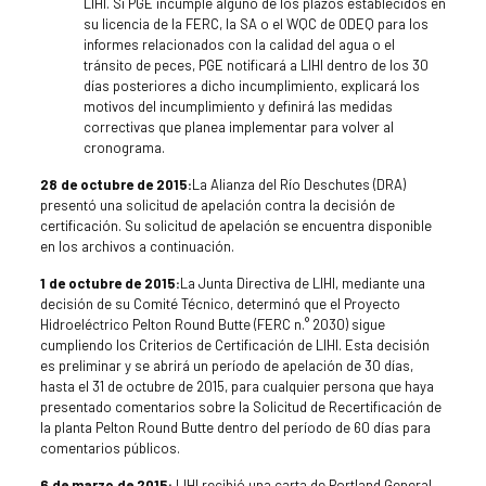
LIHI. Si PGE incumple alguno de los plazos establecidos en
su licencia de la FERC, la SA o el WQC de ODEQ para los
informes relacionados con la calidad del agua o el
tránsito de peces, PGE notificará a LIHI dentro de los 30
días posteriores a dicho incumplimiento, explicará los
motivos del incumplimiento y definirá las medidas
correctivas que planea implementar para volver al
cronograma.
28 de octubre de 2015:
La Alianza del Río Deschutes (DRA)
presentó una solicitud de apelación contra la decisión de
certificación. Su solicitud de apelación se encuentra disponible
en los archivos a continuación.
1 de octubre de 2015:
La Junta Directiva de LIHI, mediante una
decisión de su Comité Técnico, determinó que el Proyecto
Hidroeléctrico Pelton Round Butte (FERC n.° 2030) sigue
cumpliendo los Criterios de Certificación de LIHI. Esta decisión
es preliminar y se abrirá un período de apelación de 30 días,
hasta el 31 de octubre de 2015, para cualquier persona que haya
presentado comentarios sobre la Solicitud de Recertificación de
la planta Pelton Round Butte dentro del período de 60 días para
comentarios públicos.
6 de marzo de 2015:
LIHI recibió una carta de Portland General