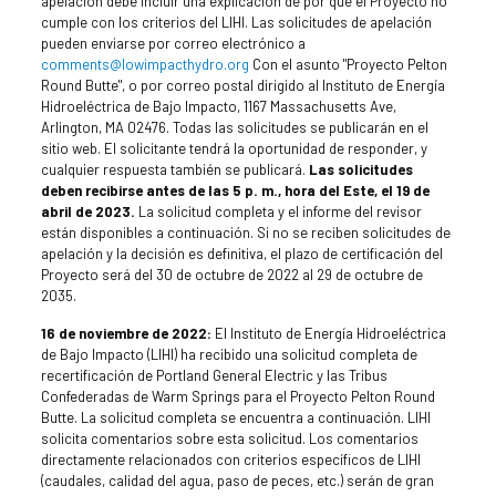
apelación debe incluir una explicación de por qué el Proyecto no
cumple con los criterios del LIHI. Las solicitudes de apelación
pueden enviarse por correo electrónico a
comments@lowimpacthydro.org
Con el asunto "Proyecto Pelton
Round Butte", o por correo postal dirigido al Instituto de Energía
Hidroeléctrica de Bajo Impacto, 1167 Massachusetts Ave,
Arlington, MA 02476. Todas las solicitudes se publicarán en el
sitio web. El solicitante tendrá la oportunidad de responder, y
cualquier respuesta también se publicará.
Las solicitudes
deben recibirse antes de las 5 p. m., hora del Este, el 19 de
abril de 2023.
La solicitud completa y el informe del revisor
están disponibles a continuación. Si no se reciben solicitudes de
apelación y la decisión es definitiva, el plazo de certificación del
Proyecto será del 30 de octubre de 2022 al 29 de octubre de
2035.
16 de noviembre de 2022:
El Instituto de Energía Hidroeléctrica
de Bajo Impacto (LIHI) ha recibido una solicitud completa de
recertificación de Portland General Electric y las Tribus
Confederadas de Warm Springs para el Proyecto Pelton Round
Butte. La solicitud completa se encuentra a continuación. LIHI
solicita comentarios sobre esta solicitud. Los comentarios
directamente relacionados con criterios específicos de LIHI
(caudales, calidad del agua, paso de peces, etc.) serán de gran