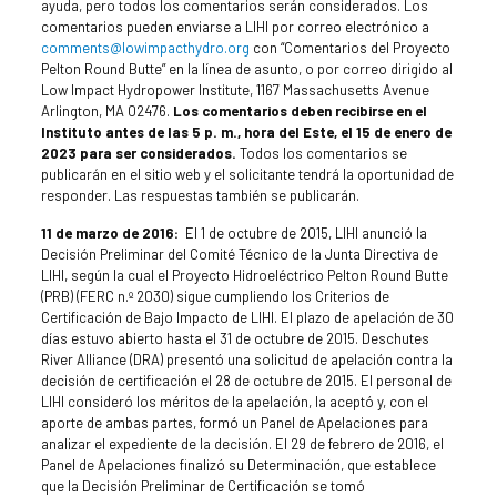
ayuda, pero todos los comentarios serán considerados. Los
comentarios pueden enviarse a LIHI por correo electrónico a
comments@lowimpacthydro.org
con “Comentarios del Proyecto
Pelton Round Butte” en la línea de asunto, o por correo dirigido al
Low Impact Hydropower Institute, 1167 Massachusetts Avenue
Arlington, MA 02476.
Los comentarios deben recibirse en el
Instituto antes de las 5 p. m., hora del Este, el 15 de enero de
2023 para ser considerados.
Todos los comentarios se
publicarán en el sitio web y el solicitante tendrá la oportunidad de
responder. Las respuestas también se publicarán.
11 de marzo de 2016:
El 1 de octubre de 2015, LIHI anunció la
Decisión Preliminar del Comité Técnico de la Junta Directiva de
LIHI, según la cual el Proyecto Hidroeléctrico Pelton Round Butte
(PRB) (FERC n.º 2030) sigue cumpliendo los Criterios de
Certificación de Bajo Impacto de LIHI. El plazo de apelación de 30
días estuvo abierto hasta el 31 de octubre de 2015. Deschutes
River Alliance (DRA) presentó una solicitud de apelación contra la
decisión de certificación el 28 de octubre de 2015. El personal de
LIHI consideró los méritos de la apelación, la aceptó y, con el
aporte de ambas partes, formó un Panel de Apelaciones para
analizar el expediente de la decisión. El 29 de febrero de 2016, el
Panel de Apelaciones finalizó su Determinación, que establece
que la Decisión Preliminar de Certificación se tomó