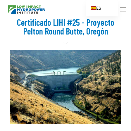
ES
EN
Certificado LIHI #25 - Proyecto
FR
Pelton Round Butte, Oregón
ZH
ZH_CN