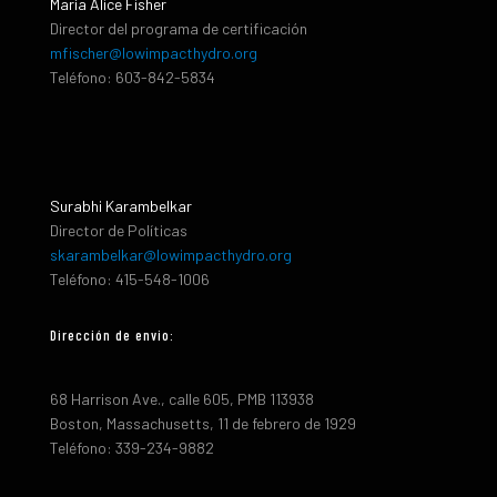
María Alice Fisher
Director del programa de certificación
mfischer@lowimpacthydro.org
Teléfono: 603-842-5834
Surabhi Karambelkar
Director de Políticas
skarambelkar@lowimpacthydro.org
Teléfono: 415-548-1006
Dirección de envio:
68 Harrison Ave., calle 605, PMB 113938
Boston, Massachusetts, 11 de febrero de 1929
Teléfono: 339-234-9882