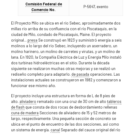
Comisión Federal de
P-5647, exento
Comercio
No.
El Proyecto Milo se ubica en el río Sebec, aproximadamente dos
millas río arriba de su confluencia con el río Piscataquis, en la
ciudad de Milo, condado de Piscataquis, Maine. El proyecto
original...
presa
Se construyó en 1823 y suministró energía a seis
molinos a lo largo del río Sebec, incluyendo un aserradero, un
molino harinero, un molino de carretes y virutas, y un molino de
lana. En 1920, la Compañía Eléctrica de Luz y Energía Milo instaló
dos turbinas hidroeléctricas en el sitio. Durante la década
siguiente se realizaron muchas otras mejoras y se realizó un
rediseño completo para adaptarlo.
de pasada
operaciones. Las
instalaciones actuales se construyeron en 1982 y comenzaron a
funcionar ese mismo año.
El proyecto incluye una estructura en forma de L de 8 pies de
alto.
aliviadero
rematado con una cruz de 30 cm de alto
tableros
de flash
que consta de dos rocas de desbordamiento rellenas
cuna de madera
Secciones de aliviadero de 15 y 52 metros de
largo, respectivamente. Una pequeña sección de concreto se
ubica en el punto de encuentro de las dos secciones, así como
un sistema de energía.
canal
Separado del cauce original del río