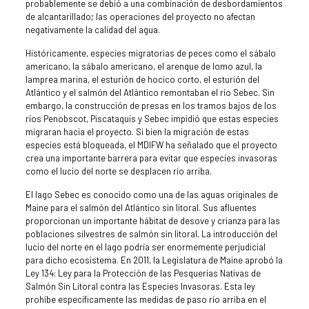
probablemente se debió a una combinación de desbordamientos
de alcantarillado; las operaciones del proyecto no afectan
negativamente la calidad del agua.
Históricamente, especies migratorias de peces como el sábalo
americano, la sábalo americano, el arenque de lomo azul, la
lamprea marina, el esturión de hocico corto, el esturión del
Atlántico y el salmón del Atlántico remontaban el río Sebec. Sin
embargo, la construcción de presas en los tramos bajos de los
ríos Penobscot, Piscataquis y Sebec impidió que estas especies
migraran hacia el proyecto. Si bien la migración de estas
especies está bloqueada, el MDIFW ha señalado que el proyecto
crea una importante barrera para evitar que especies invasoras
como el lucio del norte se desplacen río arriba.
El lago Sebec es conocido como una de las aguas originales de
Maine para el salmón del Atlántico sin litoral. Sus afluentes
proporcionan un importante hábitat de desove y crianza para las
poblaciones silvestres de salmón sin litoral. La introducción del
lucio del norte en el lago podría ser enormemente perjudicial
para dicho ecosistema. En 2011, la Legislatura de Maine aprobó la
Ley 134: Ley para la Protección de las Pesquerías Nativas de
Salmón Sin Litoral contra las Especies Invasoras. Esta ley
prohíbe específicamente las medidas de paso río arriba en el