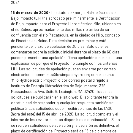
2024.
16 de marzo de 2020
El Instituto de Energía Hidroeléctrica de
Bajo Impacto (LIHI) ha aprobado preliminarmente la Certificación
de Bajo Impacto para el Proyecto Hidroeléctrico Milo, ubicado en
el río Sebec, aproximadamente dos millas río arriba de su
confluencia con el río Piscataquis, en la ciudad de Milo, condado
de Piscataquis, Maine. Esta decisión es preliminar y está
pendiente del plazo de apelación de 30 días. Solo quienes
comentaron sobre la solicitud inicial durante el plazo de 60 días
pueden presentar una apelación. Dicha apelación debe incluir una
explicación de por qué el Proyecto no cumple con los criterios
LIHI. Las solicitudes de apelación pueden enviarse por correo
electrónico a comments@lowimpacthydro.org con el asunto
"Milo Hydroelectric Project", o por correo postal dirigido al
Instituto de Energía Hidroeléctrica de Bajo Impacto, 329
Massachusetts Ave, Suite 6, Lexington, MA 02420. Todas las
solicitudes se publicarán en el sitio web. El solicitante tendrá la
oportunidad de responder, y cualquier respuesta también se
publicará. Las solicitudes deben recibirse antes de las 17:00
(hora del este) del 15 de abril de 2020. La solicitud completa y el
informe de los revisores están disponibles a continuación. Si no
se reciben solicitudes de apelación y la decisión es definitiva, el
plazo de certificación del Proyecto será del 18 de diciembre de