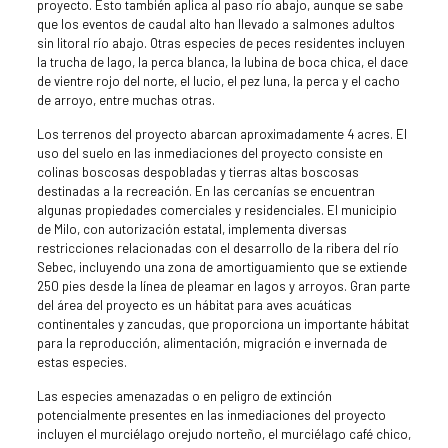
proyecto. Esto también aplica al paso río abajo, aunque se sabe
que los eventos de caudal alto han llevado a salmones adultos
sin litoral río abajo. Otras especies de peces residentes incluyen
la trucha de lago, la perca blanca, la lubina de boca chica, el dace
de vientre rojo del norte, el lucio, el pez luna, la perca y el cacho
de arroyo, entre muchas otras.
Los terrenos del proyecto abarcan aproximadamente 4 acres. El
uso del suelo en las inmediaciones del proyecto consiste en
colinas boscosas despobladas y tierras altas boscosas
destinadas a la recreación. En las cercanías se encuentran
algunas propiedades comerciales y residenciales. El municipio
de Milo, con autorización estatal, implementa diversas
restricciones relacionadas con el desarrollo de la ribera del río
Sebec, incluyendo una zona de amortiguamiento que se extiende
250 pies desde la línea de pleamar en lagos y arroyos. Gran parte
del área del proyecto es un hábitat para aves acuáticas
continentales y zancudas, que proporciona un importante hábitat
para la reproducción, alimentación, migración e invernada de
estas especies.
Las especies amenazadas o en peligro de extinción
potencialmente presentes en las inmediaciones del proyecto
incluyen el murciélago orejudo norteño, el murciélago café chico,