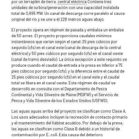
por un terraplén de tierra.
central eléctrica
Contiene tres
unidades de turbina/generación con una capacidad instalada
total de 0,695 MW. Un canal de descarga corre paralelo al cauce
original del río y se une a él 228 metros aguas abajo.
El proyecto opera en régimen de pasada y embalsa un embalse
de 50 acres. El proyecto proporciona caudales mínimos
instantáneos que varían según el canal: 25 pies cúbicos por
segundo (cfs) en el canal este (canal de descarga de la central
eléctrica) y 50 pies cúbicos por segundo (cfs) en el canal oeste
(canal de tramo desviado). La única excepción a este requisito se
produce cuando el caudal de entrada a la presa es inferior a 75
pies cúbicos por segundo (cfs), y la diferencia entre el caudal de
25 pies cúbicos por segundo (cfs) en el canal este y el caudal
total se libera en el canal oeste. Este régimen de caudal se
desarrolló en consulta con el Departamento de Pesca
Continental y Vida Silvestre de Maine (MDIFW) y el Servicio de
Pesca y Vida Silvestre de los Estados Unidos (USFWS).
Las aguas aguas arriba del proyecto se clasifican como Clase A.
Los usos adecuados incluyen la recreación de contacto primario
y el mantenimiento del hábitat acuático. Por debajo de la presa,
las aguas se clasifican como Clase B debido a un historial de
contaminación por E. coli. Esta causa del deterioro