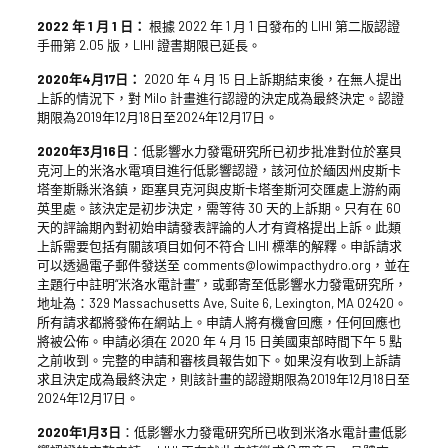
2022 年 1 月 1 日：
根據 2022 年 1 月 1 日發布的 LIHI 第二版認證
手冊第 2.05 版，LIHI 證書期限已延長。
2020年4月17日：
2020 年 4 月 15 日上訴期結束後，在無人提出
上訴的情況下，對 Milo 計畫進行認證的決定成為最終決定。認證
期限為2019年12月18日至2024年12月17日。
2020年3月16日
：低影響水力發電研究所已初步批准對位於塞貝
克河上的米洛水電項目進行低影響認證，該河位於緬因州皮斯卡
塔奎斯縣米洛鎮，距塞貝克河與皮斯卡塔奎斯河交匯處上游約兩
英里處。該決定是初步決定，需等待 30 天的上訴期。只有在 60
天的評論期內對初始申請發表評論的人才有資格提出上訴。此類
上訴需要包括有關該項目如何不符合 LIHI 標準的解釋。申訴請求
可以透過電子郵件發送至 comments@lowimpacthydro.org，並在
主題行中註明“米洛水電計畫”，或郵寄至低影響水力發電研究所，
地址為：329 Massachusetts Ave, Suite 6, Lexington, MA 02420。
所有請求都將發佈在網站上。申請人將有機會回應，任何回應也
將被公佈。申請必須在 2020 年 4 月 15 日美國東部時間下午 5 點
之前收到。完整的申請和審核員報告如下。如果沒有收到上訴請
求且決定成為最終決定，則該計畫的認證期限為2019年12月18日至
2024年12月17日。
2020年1月3日
：低影響水力發電研究所已收到米洛水電計畫低影