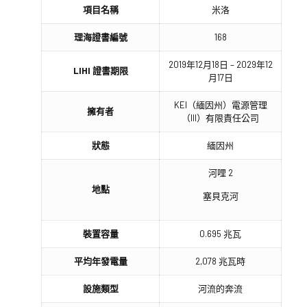
項目名稱
米洛
理海證書編號
168
2019年12月18日 – 2029年12
LIHI 證書期限
月17日
KEI（緬因州）電源管理
擁有者
（III）有限責任公司
狀態
緬因州
河哩 2
地點
塞貝克河
裝置容量
0.695 兆瓦
平均年發電量
2,078 兆瓦時
設施類型
河流的奔流