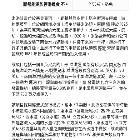
聯邦能源監管委員會
不。
P-5647，豁免
米洛計畫位於塞貝克河上，距離其與皮斯卡塔奎斯河交匯處上游
約兩英里，位於緬因州皮斯卡塔奎斯縣米洛鎮。原版
壩
建於 1823
年，為塞貝克河沿岸的六家工廠提供動力，其中包括鋸木廠、磨
坊、線軸和木棉磨坊以及毛紡廠。 1920 年，米洛電燈和電力公司
在該地點安裝了兩台水力渦輪機。在接下來的十年裡，還進行了
許多其他升級，並進行了全面的重新設計以適應
徑流
營運.目前的
設施於 1982 年建成並於同年開始投入使用。
該項目包括一個 8 英尺高的 L 形
溢洪道
頂部有1英尺高
閃光板
由
兩塊溢流岩石填充
木製嬰兒床
溢洪道段長分別為 50 英尺和 170
英尺。兩個溢洪道段的交會處有一個小型溢洪道混凝土段，以及
一個動力
運河
用土堤與原有河道隔開。這
發電站
包含三台汽輪
發電機組，總裝置容量為0.695兆瓦。尾水渠與原河道平行，並在
下游 750 英尺處匯入。
該項目採用徑流式運行模式，蓄水 50 英畝。此專案提供的瞬時最
小流量隨水道不同而變化：東水道（發電廠尾水）為 25 立方英
尺/秒，西水道（旁路水道）為 50 立方英尺/秒。此要求的唯一例
外是當流入大壩的水量少於 75 立方英尺/秒時，東水道的 25 立方
英尺/秒流量與總流入量之間的差額會在西水道中釋放。該流動制
度是與緬因州內陸漁業和野生動物部 (MDIFW) 和美國魚類及野生