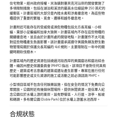
住宅物業。經州政府授權，米洛鎮對塞貝克河沿岸的開發實施了
多項限制措施，包括在湖泊和溪流的最高水位線延伸 250 英尺的
緩衝區。計畫區域的大部分是內陸水禽和涉禽棲息地，為這些物
種提供了重要的繁殖、覓食、遷移和越冬棲息地。
計畫附近可能存在的受威脅或瀕危物種包括北方長耳蝠、小棕
蝠、東部小足蝙蝠和加拿大猞猁。計畫區域內不存在這些物種的
關鍵棲息地，並且由於計畫所處的開發地點，計畫運作不太可能
對這些物種產生負面影響。該計畫還承諾遵守美國魚類及野生動
物管理局關於保護北長耳蝠的 4(d) 規則，主要限制在一年中的關
鍵時期砍伐樹木。
計畫區域內的歷史資源包括繞過河段西岸的美國磨坊和磨坊綜合
體。緬因州歷史保護委員會 (MHPC) 指出，該項目不會對任何具有
歷史、建築或考古意義的建築或遺址產生影響。專案在進行任何
可能影響歷史或文化資源的施工或活動之前必須諮詢 MHPC。
小型項目區域不包含任何娛樂設施，但在安全的情況下免費向公
眾開放。公園附近有幾個休閒場所，提供休閒資源。退伍軍人紀
念公園位於水壩上游的東岸，設有野餐區、人行道、涼亭、船坡
和碼頭。多布爾公園 (Doble Park) 位於水壩上游蓄水池西岸。
合規狀態