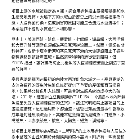
動物管理局協商制定的。
項目上游的水域被指定為 A 類。適合用途包括主要接觸娛樂和水
生棲息地支持。大壩下方的水域由於歷史上的洪水而被指定為 B
級。大腸桿菌污染。造成損害的原因可能是合流污水溢流事件；
專案運作不會對水質產生不利影響。
歷史上，美洲西鯡、鯡魚、藍背鯡、七鰓鰻、短鼻鱘、大西洋鱘
和大西洋鮭等洄游魚類都沿塞貝克河逆流而上。然而，佩諾布斯
科特河、皮斯卡塔奎斯河和塞貝克河下游的大壩建設阻止了這些
物種遷移到該計畫區域。雖然這些物種的遷徙受到阻礙，但
MDIFW 指出，該計畫為防止北梭魚等入侵物種逆流而上創造了重
要的屏障。
塞貝克湖是緬因州最初的內陸大西洋鮭魚水域之一。塞貝克湖的
支流為這裡的野生陸生鮭魚族群提供了重要的產卵和育苗棲息
地。如果將北梭魚引入該湖，可能會對生態系統造成極大的破
壞。 2011 年，緬因州立法機構通過了 LD 134：《保護本地內陸鮭
魚漁業免受入侵物種侵害的法案》。該法案明確禁止該項目的上
游通道措施。這也適用於下游通道，儘管已知高流量事件會導致
成年陸封鮭魚順流而下。其他常駐魚類包括湖鱒魚、白鱸魚、小
嘴鱸魚、北赤腹鯪魚、梭魚、太陽魚、鱸魚、溪鰱等。
該項目土地面積約為4英畝。工程附近的土地用途包括無人居住的
樹木繁茂的山丘和用於休閒娛樂的森林高地。附近有一些商業和