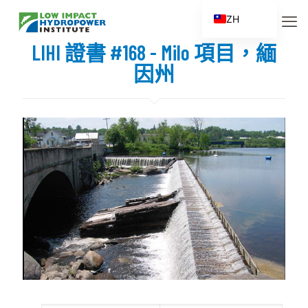
ZH
EN
LIHI 證書 #168 - Milo 項目，緬
ES
因州
FR
ZH_CN