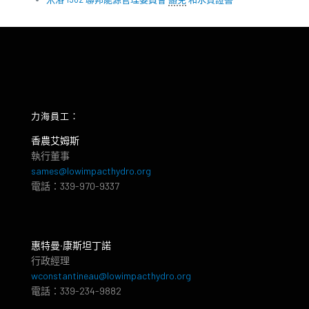
力海員工：
香農艾姆斯
執行董事
sames@lowimpacthydro.org
電話：339-970-9337
惠特曼‧康斯坦丁諾
行政經理
wconstantineau@lowimpacthydro.org
電話：339-234-9882