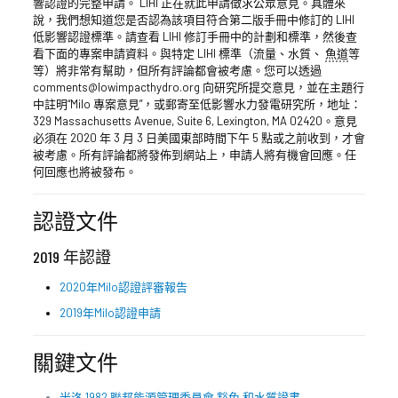
響認證的完整申請。 LIHI 正在就此申請徵求公眾意見。具體來
說，我們想知道您是否認為該項目符合第二版手冊中修訂的 LIHI
低影響認證標準。請查看 LIHI 修訂手冊中的計劃和標準，然後查
看下面的專案申請資料。與特定 LIHI 標準（流量、水質、
魚道
等
等）將非常有幫助，但所有評論都會被考慮。您可以透過
comments@lowimpacthydro.org 向研究所提交意見，並在主題行
中註明“Milo 專案意見”，或郵寄至低影響水力發電研究所，地址：
329 Massachusetts Avenue, Suite 6, Lexington, MA 02420。意見
必須在 2020 年 3 月 3 日美國東部時間下午 5 點或之前收到，才會
被考慮。所有評論都將發佈到網站上，申請人將有機會回應。任
何回應也將被發布。
認證文件
2019 年認證
2020年Milo認證評審報告
2019年Milo認證申請
關鍵文件
米洛 1982 聯邦能源管理委員會
豁免
和水質證書