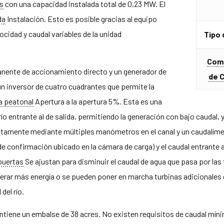
s
con una capacidad instalada total de 0,23 MW. El
da
Instalación. Esto es posible gracias al equipo
cidad y caudal variables de la unidad
Tipo 
Comi
anente de accionamiento directo y un generador de
de 
n inversor de cuatro cuadrantes que permite la
a peatonal
Apertura a la apertura 5%. Esta es una
río entrante al de salida, permitiendo la generación con bajo caudal, 
ectamente mediante múltiples manómetros en el canal y un caudalíme
de confirmación ubicado en la cámara de carga) y el caudal entrante a
puertas
Se ajustan para disminuir el caudal de agua que pasa por las t
erar más energía o se pueden poner en marcha turbinas adicionale
del río.
ntiene un embalse de 38 acres. No existen requisitos de caudal míni