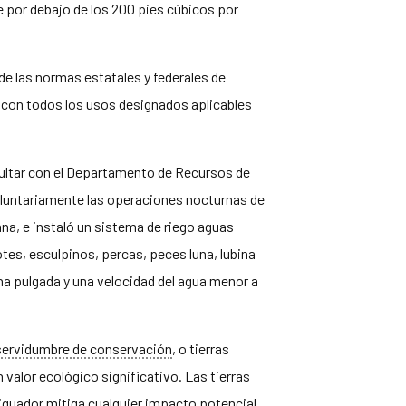
e por debajo de los 200 pies cúbicos por
e las normas estatales y federales de
 con todos los usos designados aplicables
sultar con el Departamento de Recursos de
voluntariamente las operaciones nocturnas de
na, e instaló un sistema de riego aguas
otes, esculpinos, percas, peces luna, lubina
na pulgada y una velocidad del agua menor a
servidumbre de conservación
, o tierras
 valor ecológico significativo. Las tierras
guador mitiga cualquier impacto potencial