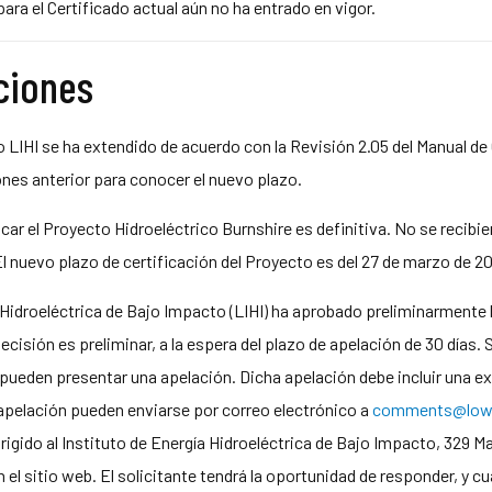
ra el Certificado actual aún no ha entrado en vigor.
aciones
o LIHI se ha extendido de acuerdo con la Revisión 2.05 del Manual de C
ones anterior para conocer el nuevo plazo.
icar el Proyecto Hidroeléctrico Burnshire es definitiva. No se recibi
. El nuevo plazo de certificación del Proyecto es del 27 de marzo de 2
 Hidroeléctrica de Bajo Impacto (LIHI) ha aprobado preliminarmente 
ecisión es preliminar, a la espera del plazo de apelación de 30 día
ías pueden presentar una apelación. Dicha apelación debe incluir una 
e apelación pueden enviarse por correo electrónico a
comments@lowi
dirigido al Instituto de Energía Hidroeléctrica de Bajo Impacto, 329
 el sitio web. El solicitante tendrá la oportunidad de responder, y c