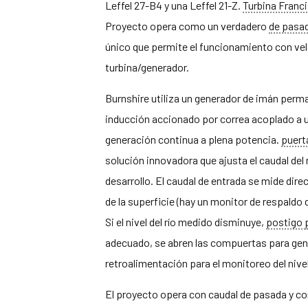
Leffel 27-B4 y una Leffel 21-Z.
Turbina Franci
Proyecto opera como un verdadero
de pasa
único que permite el funcionamiento con velo
turbina/generador.
Burnshire utiliza un generador de imán perm
inducción accionado por correa acoplado a u
generación continua a plena potencia.
puert
solución innovadora que ajusta el caudal del 
desarrollo. El caudal de entrada se mide dir
de la superficie (hay un monitor de respaldo 
Si el nivel del río medido disminuye,
postigo
adecuado, se abren las compuertas para gen
retroalimentación para el monitoreo del nivel 
El proyecto opera con caudal de pasada y co