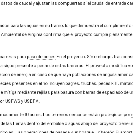
 datos de caudal y ajustan las compuertas si el caudal de entrada ca
ados para las aguas en su tramo, lo que demuestra el cumplimiento d
d Ambiental de Virginia confirma que el proyecto cumple plenamente
 barreras para
paso de peces
En el proyecto. Sin embargo, tras con
cana sigue presente a pesar de estas barreras. El proyecto modifica 
ación de energía en caso de que haya poblaciones de anguila america
cies presentes en el río incluyen bagres, truchas, peces killi, matal
e mitiga mediante rejillas para basura con barras de espaciado de u
 por USFWS y USEPA.
imadamente 10 acres. Los terrenos cercanos están protegidos por
de las tierras dentro del embalse o aguas abajo del proyecto tiene un
grícolas. Las operaciones de pasada y un bosque...
ribereño
El amorti