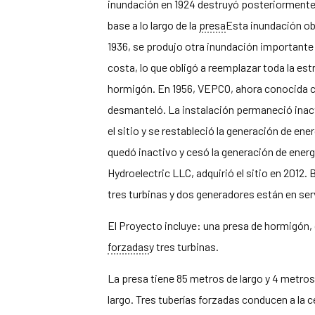
inundación en 1924 destruyó posteriormente 
base a lo largo de la
presa
Esta inundación obl
1936, se produjo otra inundación importante q
costa, lo que obligó a reemplazar toda la est
hormigón. En 1956, VEPCO, ahora conocida co
desmanteló. La instalación permaneció inac
el sitio y se restableció la generación de ene
quedó inactivo y cesó la generación de energ
Hydroelectric LLC, adquirió el sitio en 2012.
tres turbinas y dos generadores están en ser
El Proyecto incluye: una presa de hormigón,
forzadas
y tres turbinas.
La presa tiene 85 metros de largo y 4 metros
largo. Tres tuberías forzadas conducen a la ce