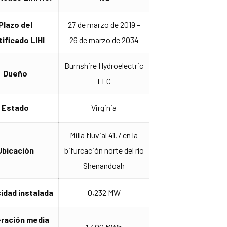
Plazo del
27 de marzo de 2019 –
tificado LIHI
26 de marzo de 2034
Burnshire Hydroelectric
Dueño
LLC
Estado
Virginia
Milla fluvial 41,7 en la
Ubicación
bifurcación norte del río
Shenandoah
idad instalada
0,232 MW
ración media