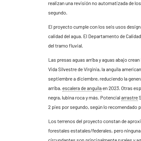
realizan una revisión no automatizada de los
segundo.
El proyecto cumple con los seis usos design
calidad del agua. El Departamento de Calida
del tramo fluvial.
Las presas aguas arriba y aguas abajo crean
Vida Silvestre de Virginia, la anguila ameri
septiembre a diciembre, reduciendo la gener
arriba.
escalera de anguila
en 2023. Otras espe
negra, lubina roca y más. Potencial
arrastre
S
2 pies por segundo, según lo recomendado
Los terrenos del proyecto constan de aprox
forestales estatales/federales, pero ninguna 
circundantes son principalmente rurales y a