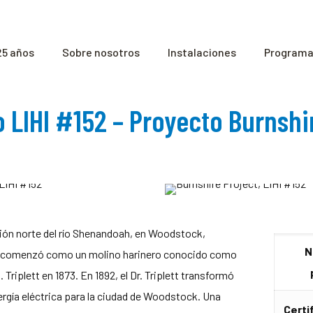
25 años
Sobre nosotros
Instalaciones
Programas
o LIHI #152 – Proyecto Burnshir
ción norte del río Shenandoah, en Woodstock,
N
io comenzó como un molino harinero conocido como
. Triplett en 1873. En 1892, el Dr. Triplett transformó
nergía eléctrica para la ciudad de Woodstock. Una
Certi