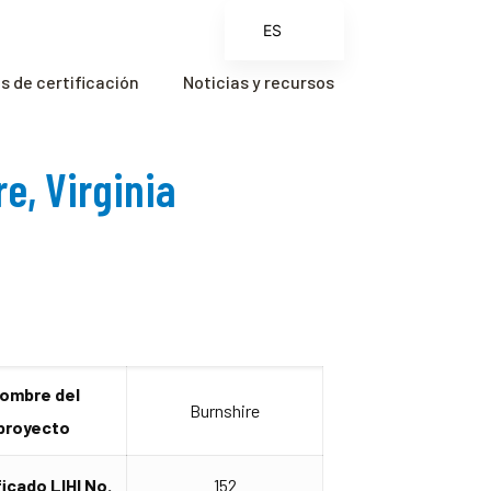
ES
EN
 de certificación
Noticias y recursos
FR
ZH
e, Virginia
ZH_CN
ombre del
Burnshire
proyecto
ficado LIHI No.
152