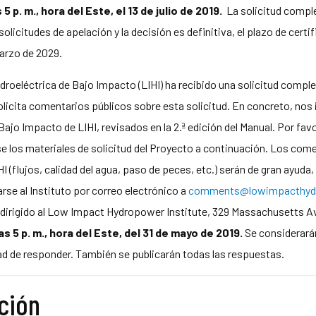
 p. m., hora del Este, el 13 de julio de 2019.
La solicitud comple
olicitudes de apelación y la decisión es definitiva, el plazo de cert
marzo de 2029.
idroeléctrica de Bajo Impacto (LIHI) ha recibido una solicitud comple
olicita comentarios públicos sobre esta solicitud. En concreto, nos 
ajo Impacto de LIHI, revisados en la 2.ª edición del Manual. Por favor
ise los materiales de solicitud del Proyecto a continuación. Los co
I (flujos, calidad del agua, paso de peces, etc.) serán de gran ayuda
e al Instituto por correo electrónico a
comments@lowimpacthydr
reo dirigido al Low Impact Hydropower Institute, 329 Massachusetts 
 5 p. m., hora del Este, del 31 de mayo de 2019.
Se considerarán
idad de responder. También se publicarán todas las respuestas.
ación