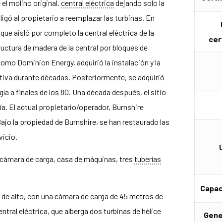
el molino original.
central eléctrica
dejando solo la
igó al propietario a reemplazar las turbinas. En
ue aisló por completo la central eléctrica de la
cer
ructura de madera de la central por bloques de
mo Dominion Energy, adquirió la instalación y la
tiva durante décadas. Posteriormente, se adquirió
rgía a finales de los 80. Una década después, el sitio
ía. El actual propietario/operador, Burnshire
 Bajo la propiedad de Burnshire, se han restaurado las
vicio.
 cámara de carga, casa de máquinas, tres
tuberías
Capac
 de alto, con una cámara de carga de 45 metros de
ntral eléctrica, que alberga dos turbinas de hélice
Gene