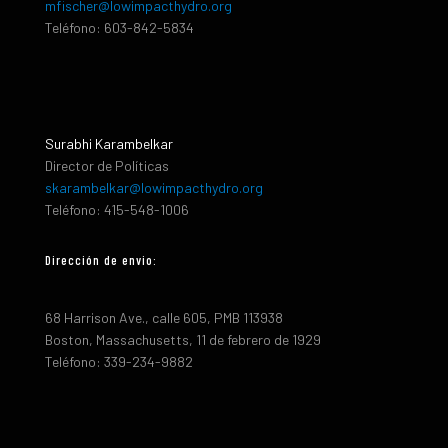
mfischer@lowimpacthydro.org
Teléfono: 603-842-5834
Surabhi Karambelkar
Director de Políticas
skarambelkar@lowimpacthydro.org
Teléfono: 415-548-1006
Dirección de envio:
68 Harrison Ave., calle 605, PMB 113938
Boston, Massachusetts, 11 de febrero de 1929
Teléfono: 339-234-9882