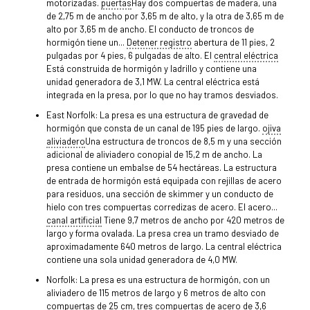
motorizadas.
puertas
Hay dos compuertas de madera, una
de 2,75 m de ancho por 3,65 m de alto, y la otra de 3,65 m de
alto por 3,65 m de ancho. El conducto de troncos de
hormigón tiene un...
Detener registro
abertura de 11 pies, 2
pulgadas por 4 pies, 6 pulgadas de alto. El
central eléctrica
Está construida de hormigón y ladrillo y contiene una
unidad generadora de 3,1 MW. La central eléctrica está
integrada en la presa, por lo que no hay tramos desviados.
East Norfolk: La presa es una estructura de gravedad de
hormigón que consta de un canal de 195 pies de largo.
ojiva
aliviadero
Una estructura de troncos de 8,5 m y una sección
adicional de aliviadero conopial de 15,2 m de ancho. La
presa contiene un embalse de 54 hectáreas. La estructura
de entrada de hormigón está equipada con rejillas de acero
para residuos, una sección de skimmer y un conducto de
hielo con tres compuertas corredizas de acero. El acero...
canal artificial
Tiene 9,7 metros de ancho por 420 metros de
largo y forma ovalada. La presa crea un tramo desviado de
aproximadamente 640 metros de largo. La central eléctrica
contiene una sola unidad generadora de 4,0 MW.
Norfolk: La presa es una estructura de hormigón, con un
aliviadero de 115 metros de largo y 6 metros de alto con
compuertas de 25 cm, tres compuertas de acero de 3,6