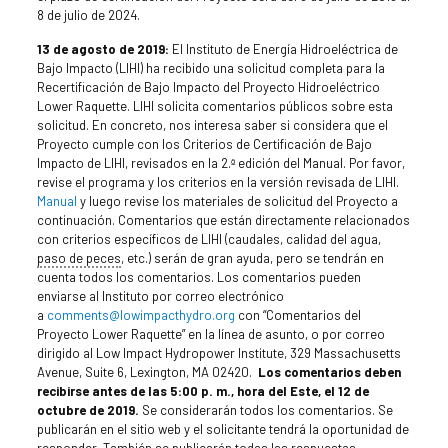
8 de julio de 2024.
13 de agosto de 2019:
El Instituto de Energía Hidroeléctrica de
Bajo Impacto (LIHI) ha recibido una solicitud completa para la
Recertificación de Bajo Impacto del Proyecto Hidroeléctrico
Lower Raquette. LIHI solicita comentarios públicos sobre esta
solicitud. En concreto, nos interesa saber si considera que el
Proyecto cumple con los Criterios de Certificación de Bajo
Impacto de LIHI, revisados en la 2.ª edición del Manual. Por favor,
revise el programa y los criterios en la versión revisada de LIHI.
Manual
y luego revise los materiales de solicitud del Proyecto a
continuación. Comentarios que están directamente relacionados
con criterios específicos de LIHI (caudales, calidad del agua,
paso de peces
, etc.) serán de gran ayuda, pero se tendrán en
cuenta todos los comentarios. Los comentarios pueden
enviarse al Instituto por correo electrónico
a
comments@lowimpacthydro.org
con “Comentarios del
Proyecto Lower Raquette” en la línea de asunto, o por correo
dirigido al Low Impact Hydropower Institute, 329 Massachusetts
Avenue, Suite 6, Lexington, MA 02420.
Los comentarios deben
recibirse antes de las 5:00 p. m., hora del Este, el 12 de
octubre de 2019.
Se considerarán todos los comentarios. Se
publicarán en el sitio web y el solicitante tendrá la oportunidad de
responder. También se publicarán todas las respuestas.