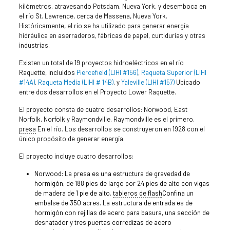
kilómetros, atravesando Potsdam, Nueva York, y desemboca en
el río St. Lawrence, cerca de Massena, Nueva York.
Históricamente, el río se ha utilizado para generar energía
hidráulica en aserraderos, fábricas de papel, curtidurías y otras
industrias.
Existen un total de 19 proyectos hidroeléctricos en el río
Raquette, incluidos
Piercefield (LIHI #156)
,
Raqueta Superior (LIHI
#14A)
,
Raqueta Media (LIHI # 14B)
, y
Yaleville (LIHI #157)
Ubicado
entre dos desarrollos en el Proyecto Lower Raquette.
El proyecto consta de cuatro desarrollos: Norwood, East
Norfolk, Norfolk y Raymondville. Raymondville es el primero.
presa
En el río. Los desarrollos se construyeron en 1928 con el
único propósito de generar energía.
El proyecto incluye cuatro desarrollos:
Norwood: La presa es una estructura de gravedad de
hormigón, de 188 pies de largo por 24 pies de alto con vigas
de madera de 1 pie de alto.
tableros de flash
Confina un
embalse de 350 acres. La estructura de entrada es de
hormigón con rejillas de acero para basura, una sección de
desnatador y tres puertas corredizas de acero