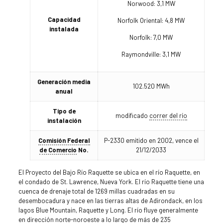
Norwood: 3,1 MW
Capacidad
Norfolk Oriental: 4,8 MW
instalada
Norfolk: 7,0 MW
Raymondville: 3,1 MW
Generación media
102.520 MWh
anual
Tipo de
modificado
correr del río
instalación
Comisión Federal
P-2330 emitido en 2002, vence el
de Comercio
No.
21/12/2033
El Proyecto del Bajo Río Raquette se ubica en el río Raquette, en
el condado de St. Lawrence, Nueva York. El río Raquette tiene una
cuenca de drenaje total de 1269 millas cuadradas en su
desembocadura y nace en las tierras altas de Adirondack, en los
lagos Blue Mountain, Raquette y Long. El río fluye generalmente
en dirección norte-noroeste a lo largo de más de 235