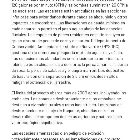
120 galones por minuto (GPM) y las bombas suministran 20 GPM a
las escaleras. Las escaleras están articuladas en las secciones
inferiores para evitar daños durante caudales altos, hielo y otros
impactos de escombros. Las liberaciones de caudal mínimo en
cada desarrollo permiten el paso aguas abajo de las especies
fluviales. Las especies de peces residentes en el río incluyen un
grupo diverso de peces de caza y de sartén. El Departamento de
Conservación Ambiental del Estado de Nueva York (NYSDEC)
gestiona el río como una pesquería mixta de agua fría y cálida.
Las especies más abundantes son la lucioperca americana, la
lobina de boca chica, el lucio del norte, la perca amarilla, la perca
de roca, la perca de calabaza y el bagre marrón. Los depósitos
de basura con una separación de 2,5 cm en los desarrollos
mitigan el potencial de...
arrastre
.
El límite del proyecto abarca más de 2000 acres, incluyendo los
embalses. Las zonas de desbordamiento de los embalses se
destinan a viviendas rurales y usos industriales. Las zonas de
desbordamiento del bajo río Raquette, ubicadas entre los
desarrollos, se componen de tierras agrícolas y naturales sin
valor ecológico significativo.
Las especies amenazadas o en peligro de extinción
potencialmente presentes en las inmediaciones del proyecto