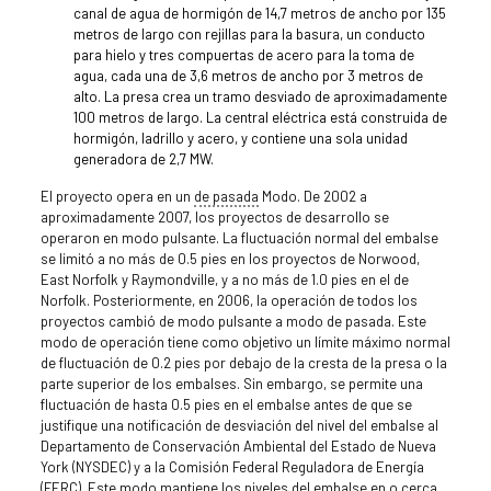
canal de agua de hormigón de 14,7 metros de ancho por 135
metros de largo con rejillas para la basura, un conducto
para hielo y tres compuertas de acero para la toma de
agua, cada una de 3,6 metros de ancho por 3 metros de
alto. La presa crea un tramo desviado de aproximadamente
100 metros de largo. La central eléctrica está construida de
hormigón, ladrillo y acero, y contiene una sola unidad
generadora de 2,7 MW.
El proyecto opera en un
de pasada
Modo. De 2002 a
aproximadamente 2007, los proyectos de desarrollo se
operaron en modo pulsante. La fluctuación normal del embalse
se limitó a no más de 0.5 pies en los proyectos de Norwood,
East Norfolk y Raymondville, y a no más de 1.0 pies en el de
Norfolk. Posteriormente, en 2006, la operación de todos los
proyectos cambió de modo pulsante a modo de pasada. Este
modo de operación tiene como objetivo un límite máximo normal
de fluctuación de 0.2 pies por debajo de la cresta de la presa o la
parte superior de los embalses. Sin embargo, se permite una
fluctuación de hasta 0.5 pies en el embalse antes de que se
justifique una notificación de desviación del nivel del embalse al
Departamento de Conservación Ambiental del Estado de Nueva
York (NYSDEC) y a la Comisión Federal Reguladora de Energía
(FERC). Este modo mantiene los niveles del embalse en o cerca