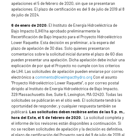
apelaciones el 5 de febrero de 2020, sin que se presentaran
apelaciones. El plazo de certificación es del 9 de julio de 2019 al 8
de julio de 2024.
6 de enero de 2020:
El Instituto de Energía Hidroeléctrica de
Bajo Impacto (LIHI) ha aprobado preliminarmente la
Recertificación de Bajo Impacto para el Proyecto Hidroeléctrico
Lower Raquette. Esta decisión es preliminar, a la espera del
plazo de apelación de 30 días. Solo quienes presentaron
comentarios sobre la solicitud inicial durante el plazo de 60 días
pueden presentar una apelación. Dicha apelación debe incluir una
explicación de por qué el Proyecto no cumple con los criterios
de LIHI. Las solicitudes de apelación pueden enviarse por correo
electrónico a
comments@lowimpacthydro.org
Con el asunto
"Proyecto Hidroeléctrico Lower Raquette", o por correo postal
dirigido al Instituto de Energía Hidroeléctrica de Bajo Impacto,
329 Massachusetts Ave, Suite 6, Lexington, MA 02420. Todas las
solicitudes se publicarán en el sitio web. El solicitante tendrá la
oportunidad de responder, y cualquier respuesta también se
publicará.
Las solicitudes deben recibirse antes de las 5 p. m.,
hora del Este, el 5 de febrero de 2020.
La solicitud completa y
el informe de los revisores están disponibles a continuación. Si
no se reciben solicitudes de apelación y la decisión es definitiva,
el plazo de certificación del Proyecto será del 9 de julio de 2019 al