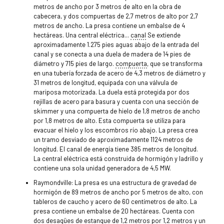
metros de ancho por 3 metros de alto en la obra de
cabecera, y dos compuertas de 2,7 metros de alto por 2,7
metros de ancho. La presa contiene un embalse de 4
hectáreas. Una central eléctrica...
canal
Se extiende
aproximadamente 1.275 pies aguas abajo de la entrada del
canal y se conecta a una duela de madera de 14 pies de
diámetro y 715 pies de largo.
compuerta
, que se transforma
en una tubería forzada de acero de 4,3 metros de diámetro y
31 metros de longitud, equipada con una válvula de
mariposa motorizada. La duela está protegida por dos
rejillas de acero para basura y cuenta con una sección de
skimmer y una compuerta de hielo de 1,8 metros de ancho
por 1,8 metros de alto. Esta compuerta se utiliza para
evacuar el hielo y los escombros río abajo. La presa crea
un tramo desviado de aproximadamente 1124 metros de
longitud. El canal de energía tiene 385 metros de longitud.
La central eléctrica está construida de hormigón y ladrillo y
contiene una sola unidad generadora de 4,5 MW.
Raymondville: La presa es una estructura de gravedad de
hormigón de 89 metros de ancho por 5 metros de alto, con
tableros de caucho y acero de 60 centímetros de alto. La
presa contiene un embalse de 20 hectáreas. Cuenta con
dos desagües de estanque de 1,2 metros por 1,2 metros y un