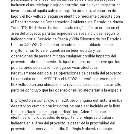
incluyen el murciélago orejudo norteño, varias aves migratorias
invernantes, el águila calva, el mejillón amarillo, el esturión de
lago y el flox velloso, según se identificó mediante consulta con
el Departamento de Conservación Ambiental del Estado de Nueva
York (NYSDEC). No se ha identificado ningún hábitat crítico en el
área del proyecto para las especies de aves incluidas, según lo
indicado por el Servicio de Pesca y Vida Silvestre de los Estados
Unidos (USFWS). Se ha determinado que las poblaciones de
mejillón amarillo se encuentran en buen estado y las
operaciones de pasada mitigan cualquier posible impacto del
proyecto sobre la especie. De igual manera, no se prevé que las
poblaciones de esturión de lago se vean afectadas
negativamente debido a las operaciones de pasada del proyecto.
La consulta con el NYSDEC y el USFWS detectó la presencia de
flox velloso en una ubicación no revelada cerca de un desarrollo,
pero se concluyó que las operaciones no afectarían a la especie.
El proyecto se construyó en 1928, pero ninguna estructura en los
desarrollos cumple con los criterios para ser incluida en la lista.
Registro Nacional de Lugares Históricos
Además, no se
identificaron propiedades de importancia religiosa o cultural
indígena en el área del proyecto, a pesar de la proximidad del
proyecto a la reserva de la tribu St. Regis Mohawk río abajo.