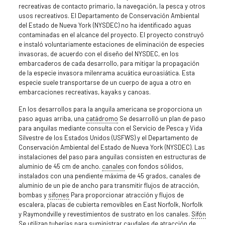
recreativas de contacto primario, la navegación, la pesca y otros
usos recreativos. El Departamento de Conservación Ambiental
del Estado de Nueva York (NYSDEC) no ha identificado aguas
contaminadas en el alcance del proyecto. El proyecto construyó
e instaló voluntariamente estaciones de eliminación de especies
invasoras, de acuerdo con el diseño del NYSDEC, en los
embarcaderos de cada desarrollo, para mitigar la propagación
de la especie invasora milenrama acuática euroasiática. Esta
especie suele transportarse de un cuerpo de agua a otro en
embarcaciones recreativas, kayaks y canoas.
En los desarrollos para la anguila americana se proporciona un
paso aguas arriba, una
catádromo
Se desarrolló un plan de paso
para anguilas mediante consulta con el Servicio de Pesca y Vida
Silvestre de los Estados Unidos (USFWS) y el Departamento de
Conservación Ambiental del Estado de Nueva York (NYSDEC). Las
instalaciones del paso para anguilas consisten en estructuras de
aluminio de 45 cm de ancho.
canales
con fondos sólidos,
instalados con una pendiente máxima de 45 grados, canales de
aluminio de un pie de ancho para transmitir flujos de atracción,
bombas y
sifones
Para proporcionar atracción y flujos de
escalera, placas de cubierta removibles en East Norfolk, Norfolk
y Raymondville y revestimientos de sustrato en los canales.
Sifón
Se utilizan tuberías para suministrar caudales de atracción de