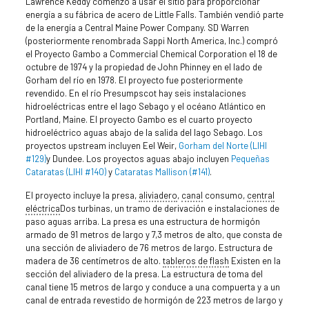
Lawrence Keddy comenzó a usar el sitio para proporcionar
energía a su fábrica de acero de Little Falls. También vendió parte
de la energía a Central Maine Power Company. SD Warren
(posteriormente renombrada Sappi North America, Inc.) compró
el Proyecto Gambo a Commercial Chemical Corporation el 18 de
octubre de 1974 y la propiedad de John Phinney en el lado de
Gorham del río en 1978. El proyecto fue posteriormente
revendido. En el río Presumpscot hay seis instalaciones
hidroeléctricas entre el lago Sebago y el océano Atlántico en
Portland, Maine. El proyecto Gambo es el cuarto proyecto
hidroeléctrico aguas abajo de la salida del lago Sebago. Los
proyectos upstream incluyen Eel Weir,
Gorham del Norte (LIHI
#129)
y Dundee. Los proyectos aguas abajo incluyen
Pequeñas
Cataratas (LIHI #140)
y
Cataratas Mallison (#141)
.
El proyecto incluye la presa,
aliviadero
,
canal
consumo,
central
eléctrica
Dos turbinas, un tramo de derivación e instalaciones de
paso aguas arriba. La presa es una estructura de hormigón
armado de 91 metros de largo y 7,3 metros de alto, que consta de
una sección de aliviadero de 76 metros de largo. Estructura de
madera de 36 centímetros de alto.
tableros de flash
Existen en la
sección del aliviadero de la presa. La estructura de toma del
canal tiene 15 metros de largo y conduce a una compuerta y a un
canal de entrada revestido de hormigón de 223 metros de largo y