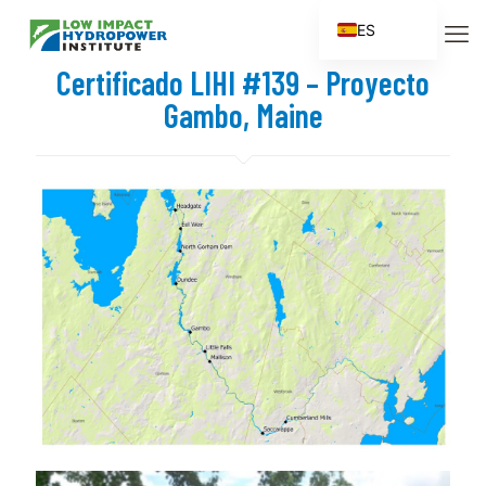
ES
EN
Certificado LIHI #139 – Proyecto
FR
Gambo, Maine
ZH
ZH_CN