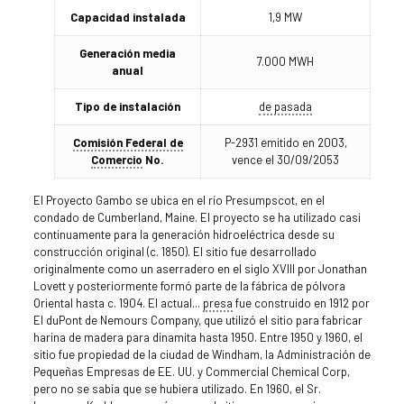
Capacidad instalada
1,9 MW
Generación media
7.000 MWH
anual
Tipo de instalación
de pasada
Comisión Federal de
P-2931 emitido en 2003,
Comercio
No.
vence el 30/09/2053
El Proyecto Gambo se ubica en el río Presumpscot, en el
condado de Cumberland, Maine. El proyecto se ha utilizado casi
continuamente para la generación hidroeléctrica desde su
construcción original (c. 1850). El sitio fue desarrollado
originalmente como un aserradero en el siglo XVIII por Jonathan
Lovett y posteriormente formó parte de la fábrica de pólvora
Oriental hasta c. 1904. El actual...
presa
fue construido en 1912 por
EI duPont de Nemours Company, que utilizó el sitio para fabricar
harina de madera para dinamita hasta 1950. Entre 1950 y 1960, el
sitio fue propiedad de la ciudad de Windham, la Administración de
Pequeñas Empresas de EE. UU. y Commercial Chemical Corp,
pero no se sabía que se hubiera utilizado. En 1960, el Sr.