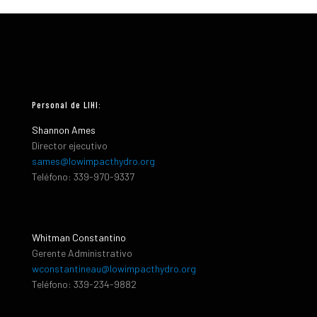
Personal de LIHI:
Shannon Ames
Director ejecutivo
sames@lowimpacthydro.org
Teléfono: 339-970-9337
Whitman Constantino
Gerente Administrativo
wconstantineau@lowimpacthydro.org
Teléfono: 339-234-9882