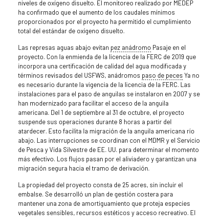
niveles de oxígeno disuelto. El monitoreo realizado por MEDEP
ha confirmado que el aumento de los caudales mínimos
proporcionados por el proyecto ha permitido el cumplimiento
total del estándar de oxígeno disuelto.
Las represas aguas abajo evitan
pez anádromo
Pasaje en el
proyecto. Con la enmienda de la licencia de la FERC de 2019 que
incorpora una certificación de calidad del agua modificada y
términos revisados del USFWS, anádromos
paso de peces
Ya no
es necesario durante la vigencia de la licencia de la FERC. Las
instalaciones para el paso de anguilas se instalaron en 2007 y se
han modernizado para facilitar el acceso de la anguila
americana. Del 1 de septiembre al 31 de octubre, el proyecto
suspende sus operaciones durante 8 horas a partir del
atardecer. Esto facilita la migración de la anguila americana río
abajo. Las interrupciones se coordinan con el MDMR y el Servicio
de Pesca y Vida Silvestre de EE. UU. para determinar el momento
más efectivo. Los flujos pasan por el aliviadero y garantizan una
migración segura hacia el tramo de derivación.
La propiedad del proyecto consta de 25 acres, sin incluir el
embalse. Se desarrolló un plan de gestión costera para
mantener una zona de amortiguamiento que proteja especies
vegetales sensibles, recursos estéticos y acceso recreativo. El