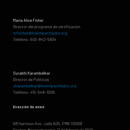
María Alice Fisher
Director del programa de certificación
mfischer@lowimpacthydro.org
Teléfono: 603-842-5834
Surabhi Karambelkar
Director de Políticas
skarambelkar@lowimpacthydro.org
Teléfono: 415-548-1006
Dirección de envio:
68 Harrison Ave., calle 605, PMB 113938
Boston, Massachusetts, 11 de febrero de 1929