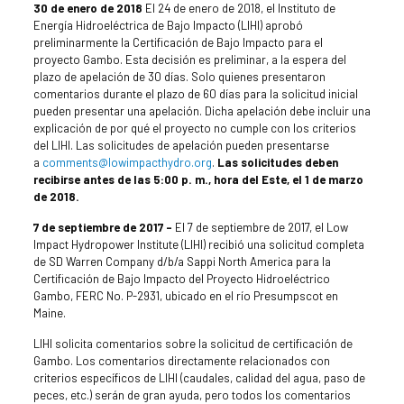
30 de enero de 2018
El 24 de enero de 2018, el Instituto de
Energía Hidroeléctrica de Bajo Impacto (LIHI) aprobó
preliminarmente la Certificación de Bajo Impacto para el
proyecto Gambo. Esta decisión es preliminar, a la espera del
plazo de apelación de 30 días. Solo quienes presentaron
comentarios durante el plazo de 60 días para la solicitud inicial
pueden presentar una apelación. Dicha apelación debe incluir una
explicación de por qué el proyecto no cumple con los criterios
del LIHI. Las solicitudes de apelación pueden presentarse
a
comments@lowimpacthydro.org
.
Las solicitudes deben
recibirse antes de las 5:00 p. m., hora del Este, el 1 de marzo
de 2018.
7 de septiembre de 2017 –
El 7 de septiembre de 2017, el Low
Impact Hydropower Institute (LIHI) recibió una solicitud completa
de SD Warren Company d/b/a Sappi North America para la
Certificación de Bajo Impacto del Proyecto Hidroeléctrico
Gambo, FERC No. P-2931, ubicado en el río Presumpscot en
Maine.
LIHI solicita comentarios sobre la solicitud de certificación de
Gambo. Los comentarios directamente relacionados con
criterios específicos de LIHI (caudales, calidad del agua, paso de
peces, etc.) serán de gran ayuda, pero todos los comentarios