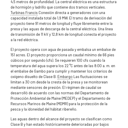
4,5 metros de profundidad. La central eléctrica es una estructura
de hormigón y ladrillo que contiene dos tramos verticales.
Turbinas Francis
Conexión directa a generadores con una
capacidad instalada total de 1,9 MW. El tramo de derivación del
proyecto tiene 91 metros de longitud y fluye libremente entre la
presa y las aguas de descarga de la central eléctrica. Una línea
de transmisión de 11 kV y 12,8 km de longitud conecta el proyecto
a la red eléctrica.
El proyecto opera con agua de pasada y embalsa un embalse de
151 acres. El proyecto proporciona un caudal mínimo de 66 pies
cúbicos por segundo (cfs). Se requieren 100 cfs cuando la
temperatura del agua supera los 22 °C antes de las 8:00 a. m. en
el embalse de Gambo para cumplir y mantener los criterios de
oxígeno disuelto de Clase B.
Embargo
Las fluctuaciones se
limitan a 30 cm desde la cresta de la presa y se monitorean
mediante sensores de presión. El régimen de caudal se
desarrolló de acuerdo con las normas del Departamento de
Protección Ambiental de Maine (MEDEP) y el Departamento de
Recursos Marinos de Maine (MDMR) para la protección de la
pesca y la idoneidad del hábitat ribereño.
Las aguas dentro del alcance del proyecto se clasifican como
Clase B y han estado históricamente deterioradas por bajos