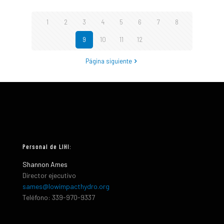
1
2
3
4
5
6
7
8
9
10
11
12
Página siguiente
Personal de LIHI:
Shannon Ames
Director ejecutivo
sames@lowimpacthydro.org
Teléfono: 339-970-9337