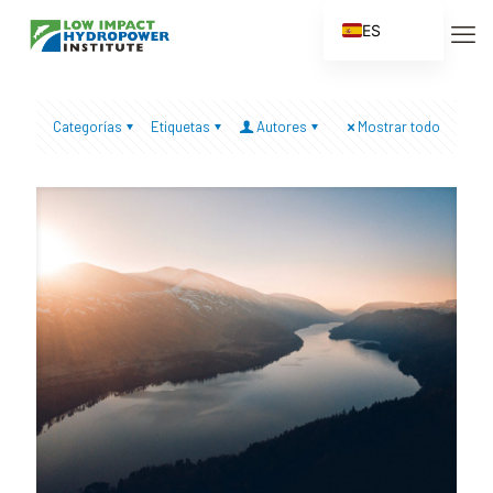
ES
EN
FR
Categorías
Etiquetas
Autores
Mostrar todo
ZH
ZH_CN