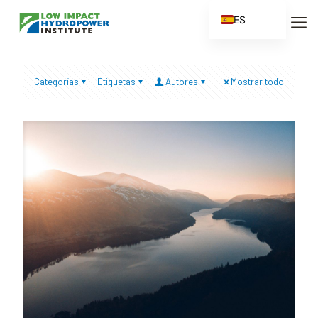
ES
EN
FR
Categorías
Etiquetas
Autores
Mostrar todo
ZH
ZH_CN