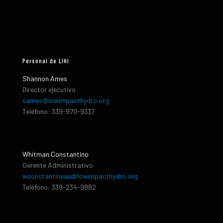
Personal de LIHI:
Shannon Ames
Director ejecutivo
sames@lowimpacthydro.org
Teléfono: 339-970-9337
Whitman Constantino
Gerente Administrativo
wconstantineau@lowimpacthydro.org
Teléfono: 339-234-9882