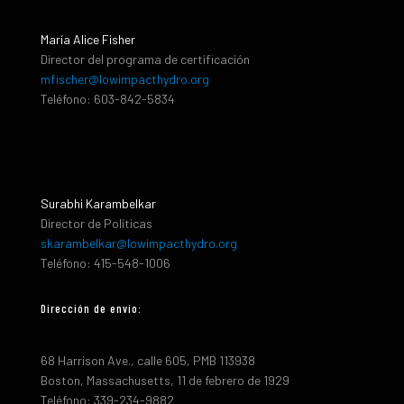
María Alice Fisher
Director del programa de certificación
mfischer@lowimpacthydro.org
Teléfono: 603-842-5834
Surabhi Karambelkar
Director de Políticas
skarambelkar@lowimpacthydro.org
Teléfono: 415-548-1006
Dirección de envio:
68 Harrison Ave., calle 605, PMB 113938
Boston, Massachusetts, 11 de febrero de 1929
Teléfono: 339-234-9882