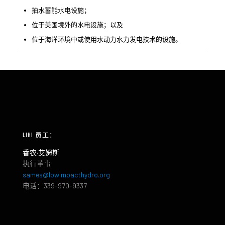
抽水蓄能水电设施；
位于美国境外的水电设施；以及
位于海洋环境中或使用水动力水力发电技术的设施。
LIHI 员工：
香农·艾姆斯
执行董事
sames@lowimpacthydro.org
电话：339-970-9337