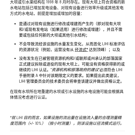
大坝或引水渠结构在 1998 年 8 月时存在。现有大坝上符合资格的新
水电站包括已增加发电设备、对现有设备进行效率升级或其他发电
方式的水电站，前提是增加或增加的容量：
是通过对现有设施进行修改或增建而产生的（即对现有大坝
和/或现有发电站（如果适用）进行修改或增建），并且不需
要或包括任何新的大坝或其他引水结构；
不会导致流经该设施的水量发生变化，从而恶化 LIHI 标准评估
的资源状况（例如，运营没有从
径流式*
达到顶峰）；以及
没有发生在已被管辖资源机构和/或联邦或州承认的部落国家
正式建议拆除或退役的现有大坝上，可能没有资格获得新的或
继续的 LIHI 认证。“
资源机构和部落政府的建议
”必须符合 LIHI
手册附录 A 中针对该期限定义的要求。如果提出此类建议，
LIHI 管理委员会的技术委员会将审查该建议并做出资格认定。
在现有水坝所在地重建的水坝或引水设施的水电设施可能会根据具
体情况考虑进行认证。
*就 LIHI 目的而言，如果设施的流出量在设施流入量的合理测量精
度范围内（+/- 10%）（按小时测量），则该设施以径流模式运行。