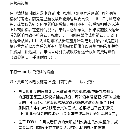
运营前设施
在申请认证时尚未发电的“新”水电设施（即预运营设施）可能有资
格获得考虑，前提是已颁发联邦能源管理委员会 (FERC) 许可证或豁
免，或类似的针对环境影响的授权，并且没有与该授权相关的未决
上诉或诉讼。在这种情况下，申请人必须承认，如果设施投入运营
后的影响导致不符合认证标准，LIHI 可能会暂停或撤销认证。对于
预运营认证，LIHI 认证期限将从新设施开始发电时开始；但是在开
始运营之前以及之后的所有年份都需要提供年度合规声明和相关条
件费用（如适用）。申请人可能会被收取预运营认证的费用溢价
（请参阅 LIHI 手册附录 C）。
不符合 LIHI 认证资格的设施
以下类型的水电设施是
不是
目前符合 LIHI 认证资格：
与大坝相关的设施如果已被司法资源机构和/或联邦或州认可
的部落国家正式建议拆除或退役，可能没有资格获得新的或继
续的 LIHI 认证。“
资源机构和部落政府的建议
”必须符合 LIHI 手
册附录 A 中针对该期限定义的要求。如果提出了此类建议，
LIHI 管理委员会的技术委员会将审查该建议并做出资格认定；
位于 1998 年 8 月以后建造的大坝或引水渠上的水电设施，或
需要建造目前尚不存在的新大坝或引水渠的水电设施；