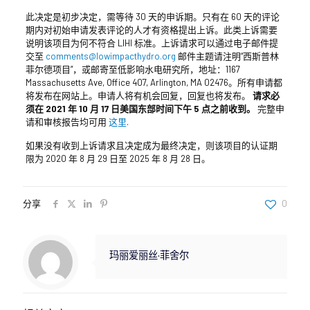
此决定是初步决定，需等待 30 天的申诉期。只有在 60 天的评论
期内对初始申请发表评论的人才有资格提出上诉。此类上诉需要
说明该项目为何不符合 LIHI 标准。上诉请求可以通过电子邮件提
交至
comments@lowimpacthydro.org
邮件主题请注明“西斯普林
菲尔德项目”，或邮寄至低影响水电研究所，地址：1167
Massachusetts Ave, Office 407, Arlington, MA 02476。所有申请都
将发布在网站上。申请人将有机会回复，回复也将发布。
请求必
须在 2021 年 10 月 17 日美国东部时间下午 5 点之前收到。
完整申
请和审核报告均可用
这里
.
如果没有收到上诉请求且决定成为最终决定，则该项目的认证期
限为 2020 年 8 月 29 日至 2025 年 8 月 28 日。
分享
0
玛丽爱丽丝·菲舍尔