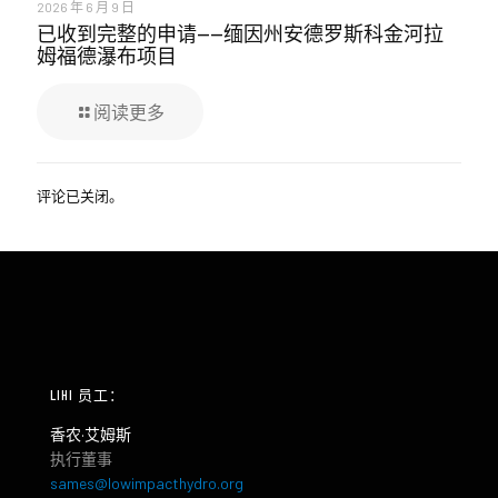
2026 年 6 月 9 日
已收到完整的申请——缅因州安德罗斯科金河拉
姆福德瀑布项目
阅读更多
评论已关闭。
LIHI 员工：
香农·艾姆斯
执行董事
sames@lowimpacthydro.org