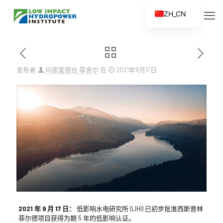
ZH_CN
EN
ES
FR
发布者
玛丽爱丽丝·菲舍尔
在
2021年9月17日
ZH
2021 年 9 月 17 日：
低影响水电研究所 (LIHI) 已初步批准西斯普林
菲尔德项目获得为期 5 年的低影响认证。