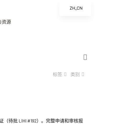
ZH_CN
EN
与资源
ES
FR
ZH
标签
类别
证（待批 LIHI #192）。完整申请和审核报