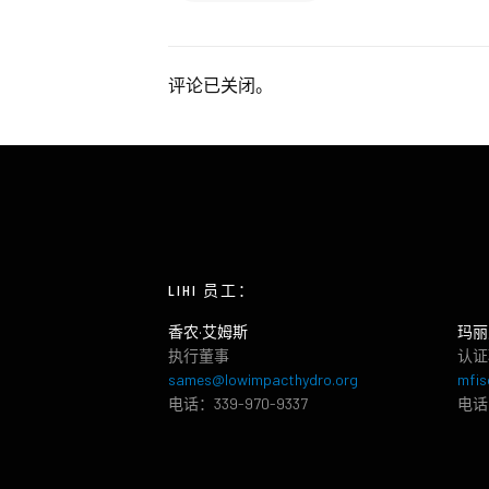
评论已关闭。
LIHI 员工：
香农·艾姆斯
玛丽
执行董事
认证
sames@lowimpacthydro.org
mfis
电话：339-970-9337
电话：