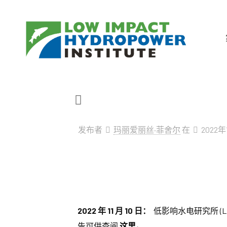
发布者
玛丽爱丽丝·菲舍尔
在
2022年
2022 年 11 月 10 日：
低影响水电研究所 (LI
告可供查阅
这里。