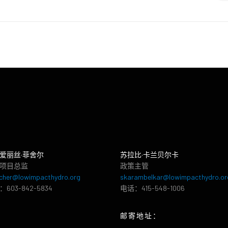
爱丽丝·菲舍尔
苏拉比·卡兰贝尔卡
项目总监
政策主管
cher@lowimpacthydro.org
skarambelkar@lowimpacthydro.or
603-842-5834
电话：415-548-1006
邮寄地址：