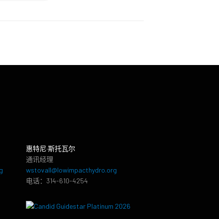
惠特尼·斯托瓦尔
通讯经理
g
wstovall@lowimpacthydro.org
电话：314-610-4254