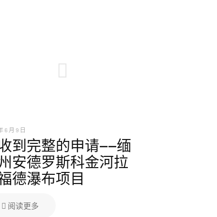
年 6 月 9 日
收到完整的申请——缅
州安德罗斯科金河拉
福德瀑布项目
阅读更多