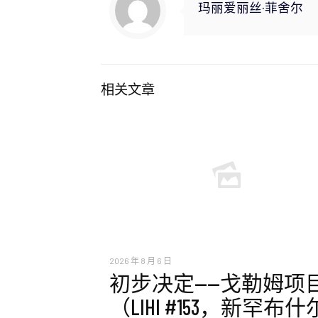
玛丽爱丽丝·菲舍尔
相关文章
2026 年 8 月 6 日
初步决定——戈勒姆项
（LIHI #153，新罕布什