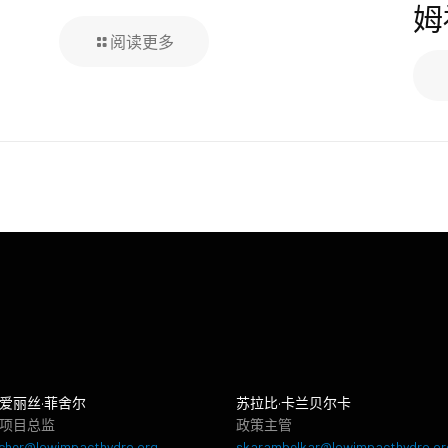
姆
阅读更多
爱丽丝·菲舍尔
苏拉比·卡兰贝尔卡
项目总监
政策主管
cher@lowimpacthydro.org
skarambelkar@lowimpacthydro.or