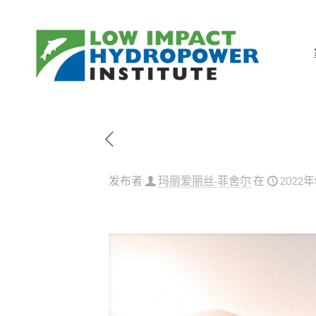
发布者
玛丽爱丽丝·菲舍尔
在
2022