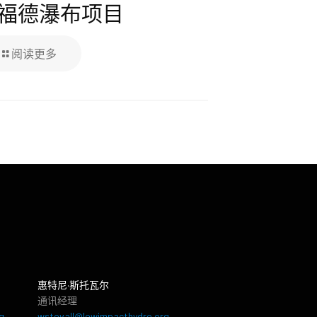
福德瀑布项目
阅读更多
惠特尼·斯托瓦尔
通讯经理
g
wstovall@lowimpacthydro.org