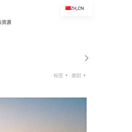
ZH_CN
EN
与资源
ES
FR
ZH
标签
类别