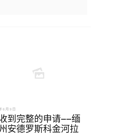
年 6 月 9 日
收到完整的申请——缅
州安德罗斯科金河拉