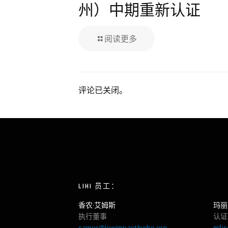
州）中期重新认证
阅读更多
评论已关闭。
LIHI 员工：
香农·艾姆斯
玛丽
执行董事
认证
sames@lowimpacthydro.org
mfis