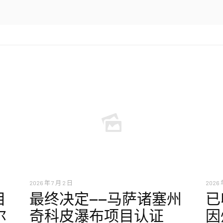
2026 年 7 月 2 日
2026 
目
最终决定——马萨诸塞州
已
尔
奇科皮瀑布项目认证
因