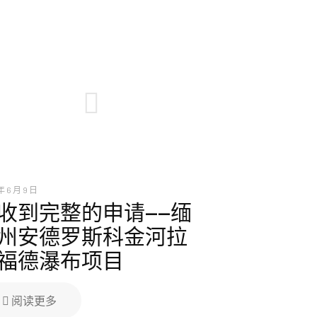
年 6 月 9 日
收到完整的申请——缅
州安德罗斯科金河拉
福德瀑布项目
阅读更多