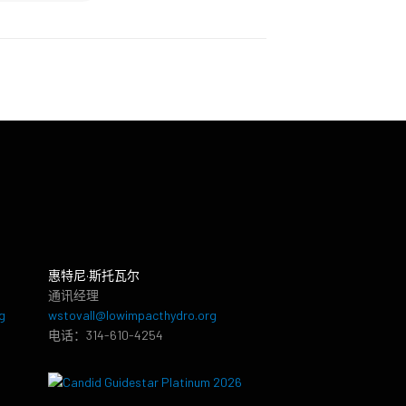
惠特尼·斯托瓦尔
通讯经理
g
wstovall@lowimpacthydro.org
电话：314-610-4254