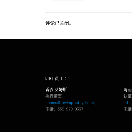
评论已关闭。
LIHI 员工：
香农·艾姆斯
玛丽
执行董事
认证
sames@lowimpacthydro.org
mfis
电话：339-970-9337
电话：