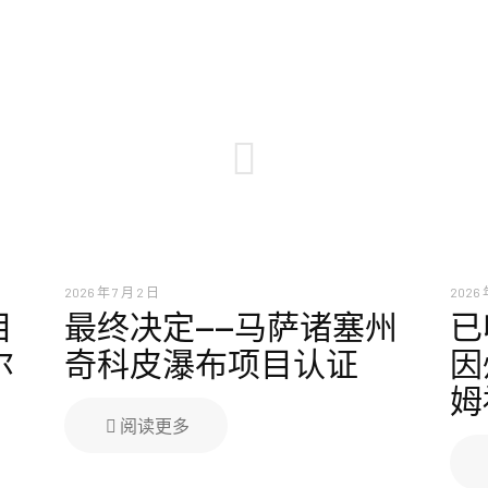
2026 年 7 月 2 日
2026 
目
最终决定——马萨诸塞州
已
尔
奇科皮瀑布项目认证
因
姆
阅读更多