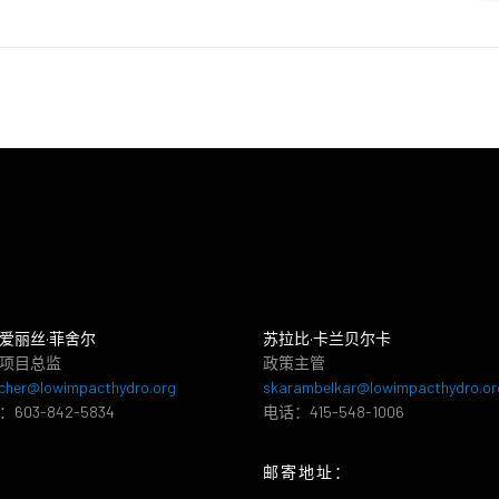
爱丽丝·菲舍尔
苏拉比·卡兰贝尔卡
项目总监
政策主管
cher@lowimpacthydro.org
skarambelkar@lowimpacthydro.or
603-842-5834
电话：415-548-1006
邮寄地址：