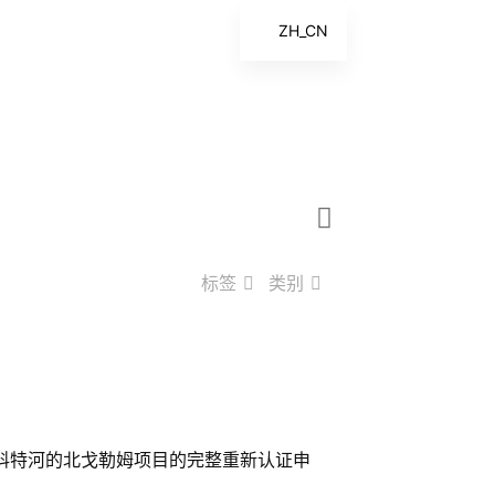
ZH_CN
EN
ES
FR
ZH
标签
类别
因州普雷桑普斯科特河的北戈勒姆项目的完整重新认证申