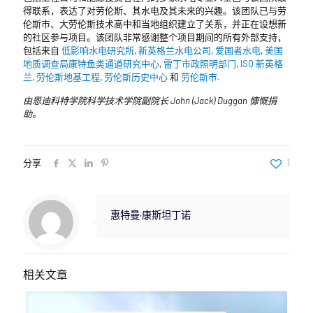
得联系，表达了对劳伦斯、其水电及其未来的兴趣。该团队已与劳
伦斯市、大劳伦斯技术高中和当地组织建立了关系，并正在设想新
的社区参与项目。该团队非常感谢整个项目期间的所有外部支持，
包括来自
低影响水电研究所
,
新英格兰水电公司
,
爱国者水电
,
美国
地质调查局康特鱼类通道研究中心
,
雷丁市政照明部门
,
ISO 新英格
兰
,
劳伦斯地基工程
,
劳伦斯历史中心
和
劳伦斯市
.
由恩迪科特学院科学技术学院副院长 John (Jack) Duggan 慷慨捐
助。
分享
1
惠特曼·康斯坦丁诺
相关文章