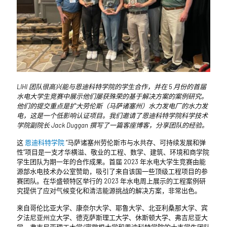
LIHI 团队很高兴能与恩迪科特学院的学生合作，并在 5 月份的首届
水电大学生竞赛中展示他们屡获殊荣的基于解决方案的案例研究。
他们的提交重点是扩大劳伦斯（马萨诸塞州）水力发电厂的水力发
电，这是一个低影响认证项目。我们邀请了恩迪科特学院科学技术
学院副院长 Jack Duggan 撰写了一篇客座博客，分享团队的经验。
这
恩迪科特学院
“马萨诸塞州劳伦斯市与水共存、可持续发展和弹
性”项目是一支才华横溢、敬业的工程、数学、建筑、环境和商学院
学生团队为期一年的合作成果。首届 2023 年水电大学生竞赛由能
源部水电技术办公室赞助，吸引了来自该国一些顶级工程项目的参
赛团队。在华盛顿特区举行的 2023 年水电周上展示的工程案例研
究提供了应对气候变化和清洁能源挑战的解决方案，非常出色。
来自哥伦比亚大学、康奈尔大学、耶鲁大学、北亚利桑那大学、宾
夕法尼亚州立大学、德克萨斯理工大学、休斯顿大学、弗吉尼亚大
学、弗吉尼亚理工大学/密歇根大学和恩迪科特学院的十支学生团队