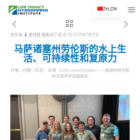
ZH_CN
EN
ES
发布者
惠特曼·康斯坦丁诺
在
2023年7月17日
FR
马萨诸塞州劳伦斯的水上生
ZH
活、可持续性和复原力
作者：约翰（杰克）·杜根（John (Jack) Duggan）——恩迪科特学院
科学技术学院副院长