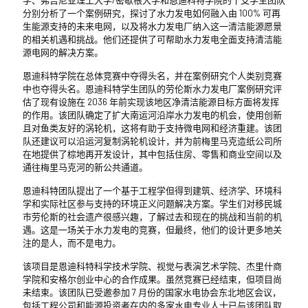
分别分析了一个案例研究，探讨了水力发电如何融入由 100% 可再
生能源支持的未来电网，以及将水力发电厂纳入这一清洁能源愿景
的相关机遇和挑战。他们还提供了可帮助水力发电全面支持清洁能
源电网的解决方案。
恩迪科特学院在总体竞赛中夺得头名，并在案例研究个人类别竞赛
中也夺得头名。恩迪科特学生团队的劳伦斯水力发电厂案例研究评
估了现有设施在 2036 年前实现该地区净清洁能源目标方面将发挥
的作用。该团队确定了扩大南运河沿岸水力发电的机会，使用创新
且对鱼类友好的涡轮机，这将有助于支持微电网和经济重建。该团
队还建议可以沿运河复制涡轮机设计，并为前梅里马克造纸公司所
在地提供了棕地再开发设计，其中包括住房、零售和商业空间以及
通往梅里马克河的新公共通道。
恩迪科特团队提出了一个基于工程学但得到建筑、经济学、环境科
学和实际社区参与支持的环境正义问题解决方案。学生们对移民城
市劳伦斯的社会遗产很感兴趣，了解过去和现在的挑战和当前的机
遇。这是一场关于水力发电的竞赛，但最终，他们的设计更多地关
注的是人，而不是电力。
该项目是恩迪科特科学技术学院、视觉与表演艺术学院、杰里什商
学院和安格尔创业中心的合作成果。虽然竞赛已经结束，但项目尚
未结束。该团队已受邀参加 7 月份的国家水电协会东北地区会议，
包括工程公司和能源投资者在内的多家水电专业人士已与该团队取