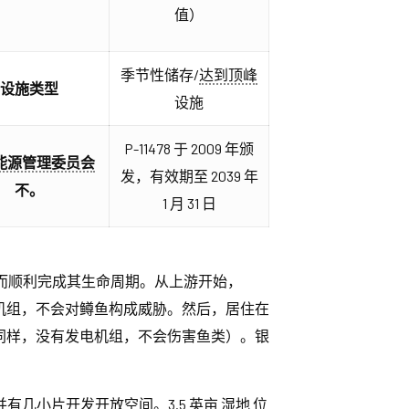
值）
季节性储存/
达到顶峰
设施类型
设施
P-11478 于 2009 年颁
能源管理委员会
发，有效期至 2039 年
不。
1 月 31 日
而顺利完成其生命周期。从上游开始，
ll 没有发电机组，不会对鳟鱼构成威胁。然后，居住在
（同样，没有发电机组，不会伤害鱼类）。银
有几小片开发开放空间。3.5 英亩
湿地
位