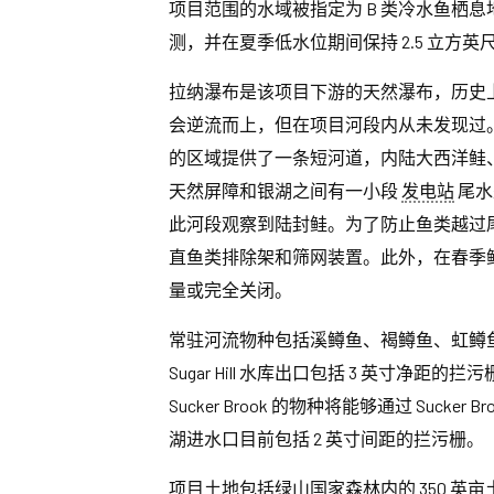
项目范围的水域被指定为 B 类冷水鱼栖
测，并在夏季低水位期间保持 2.5 立方
拉纳瀑布是该项目下游的天然瀑布，历史
会逆流而上，但在项目河段内从未发现过。从项目
的区域提供了一条短河道，内陆大西洋鲑
天然屏障和银湖之间有一小段
发电站
尾水
此河段观察到陆封鲑。为了防止鱼类越过
直鱼类排除架和筛网装置。此外，在春季
量或完全关闭。
常驻河流物种包括溪鳟鱼、褐鳟鱼、虹鳟
Sugar Hill 水库出口包括 3 英寸净距的
Sucker Brook 的物种将能够通过 Sucker Br
湖进水口目前包括 2 英寸间距的拦污栅。
项目土地包括绿山国家森林内的 350 英