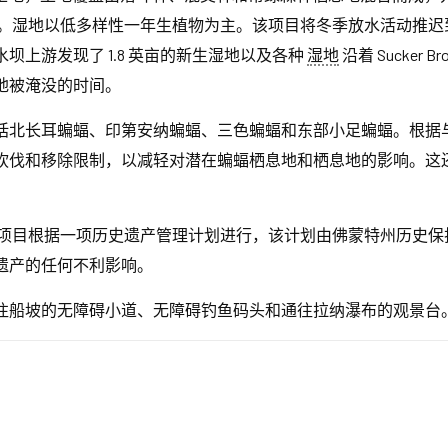
r Hill 水库南湾。湿地以低多样性一年生植物为主。该项目将冬季放水活
上游发现了 1.8 英亩的新生湿地以及各种
湿地
沿着 Sucker
地被淹没的时间。
北长耳蝙蝠、印第安纳蝙蝠、三色蝙蝠和东部小足蝙蝠。根据与 
砍伐和移除限制，以减轻对潜在蝙蝠栖息地和栖息地的影响。这
项目根据一项历史遗产管理计划进行，该计划由佛蒙特州历史保
遗产的任何不利影响。
往船坡的无障碍小道、无障碍钓鱼码头和通往拉纳瀑布的观景台