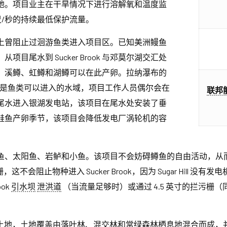
息地。项目业主在干旱情况下进行溶解氧和温度监
英尺/秒的持续最低保护流量。
上曾阻止过洄游鱼类进入项目区。已知美洲鳗鱼
尾水到 Sucker Brook 与邓莫尔湖交汇处
、溪鳟、虹鳟和湖鳟可以在此产卵。拉纳瀑布的
是鱼类可以进入的水域，项目工作人员偶尔会在
联邦
尾水进入银湖发电站，该项目在尾水处安装了垂
鲑鱼产卵季节，该项目会降低发电厂涡轮机的容
鱼、太阳鱼、岩鲈和小鱼。该项目不会妨碍鳟鱼的自由活动，从
拦污栅，这不会阻止物种进入 Sucker Brook，因为 Sugar Hi
ook
引水坝
泄洪道
（当流量足够时）或通过 4.5 英寸的拦污栅
亩土地，土地覆盖由落叶林、混交林和常绿森林栖息地混合而成，并