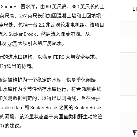
ar Hill 蓄水库，由 60 英尺高、680 英尺长的土
L
30 英尺高、257 英尺长的加固混凝土墙和土回填坝
0 英尺处，包括一台 2.2 兆瓦涡轮发电机组。该项目
 Sucker Brook，然后流入邓莫尔湖。从
路河段
导流
大坝引入到厂房尾水。
建造一个新的进水口结构，以满足 FERC 大坝安全要求。
构进行适当的协商。
银湖被维护为一个稳定的水库，供夏季休闲娱
山水库作为季节性储存水库运行，符合
规则曲线
和预测数据制定的，以得出规则曲线，旨在保护
 和 Sucker Brook 之间的 Sucker Brook
的河段。该流量状态基于美国鱼类和野生动物管
R) 的建议。