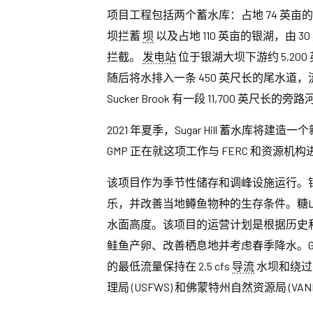
项目工程包括两个蓄水库：占地 74 英亩的 Sug
坝拦蓄
坝
以及占地 110 英亩的银湖，由 
拦截。
发电站
位于银湖大坝下游约 5,20
随后将水排入一条 450 英尺长的尾水道，流入
Sucker Brook 有一段 11,700 英尺长的旁
2021 年夏季，Sugar Hill 蓄水库将
GMP 正在就这项工作与 FERC 和资源机
该项目作为季节性储存和调峰设施运行。
乐，并改善当地鳟鱼物种的生存条件。糖
水面高度。该项目的运营计划是根据历史
鲑鱼产卵、改善栖息地并考虑春季降水。Goshen Dam
的最低流量保持在 2.5 cfs
导流
水坝和绕过
理局 (USFWS) 和佛蒙特州自然资源局 (VAN