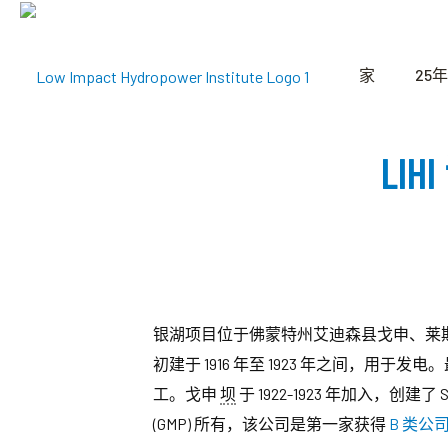
家
25年
LI
银湖项目位于佛蒙特州艾迪森县戈申、莱
初建于 1916 年至 1923 年之间，用于发
工。戈申
坝
于 1922-1923 年加入，创建了 Sug
(GMP) 所有，该公司是第一家获得
B 类公