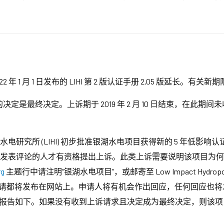
022 年 1 月 1 日发布的 LIHI 第 2 版认证手册 2.05 版延长
定是最终决定。上诉期于 2019 年 2 月 10 日结束，在此
日，低影响水电研究所 (LIHI) 初步批准银湖水电项目获得新的 5 年低
请发表评论的人才有资格提出上诉。此类上诉需要说明该项目为何不符
rg
主题行中请注明“银湖水电项目”，或邮寄至 Low Impact Hydropower I
MA 02420。所有申请都将发布在网站上。申请人将有机会作出回应，任何回应
告如下。如果没有收到上诉请求且决定成为最终决定，则该项目的认证期限为