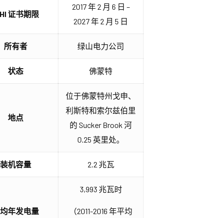
2017 年 2 月 6 日 –
IHI 证书期限
2027 年 2 月 5 日
所有者
绿山电力公司
状态
佛蒙特
位于佛蒙特州戈申、
利斯特和索尔兹伯里
地点
的 Sucker Brook 河
0.25 英里处。
装机容量
2.2 兆瓦
3,993 兆瓦时
平均年发电量
（2011-2016 年平均