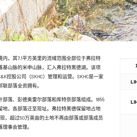
内，其7.1平方英里的流域范围全部位于弗拉特
落基山脉的米申山脉，汇入弗拉特黑德湖。该项
K控股公司（SKHC）管理和运营。SKHC是一家
L
邦联部落全资拥有。
部落、彭德奥雷尔部落和库特奈部落组成。1855
L
留地，各部落迁至现址。弗拉特黑德保留地占地
出现，超过50万英亩的土地不再由部落或部落成员
落理事会管理。