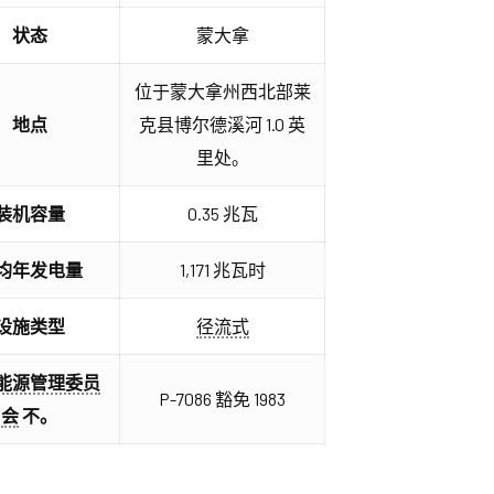
状态
蒙大拿
位于蒙大拿州西北部莱
地点
克县博尔德溪河 1.0 英
里处。
装机容量
0.35 兆瓦
均年发电量
1,171 兆瓦时
设施类型
径流式
能源管理委员
P-7086 豁免 1983
会
不。