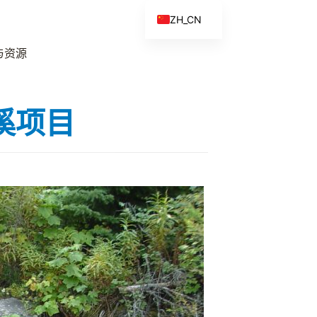
ZH_CN
EN
与资源
ES
FR
德溪项目
ZH