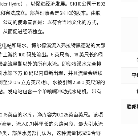
er Hydro），以促进经济发展。SKHC公司于1992
和宪法成立。部落理事会是SKHC的股东。由股
。公司的使命宣言是：以符合当地文化的方式，
，从而促进经济独立。
发电站
和尾水。博尔德溪流入弗拉特黑德湖的大部
约 100 码处流出。5 英尺高、16 英尺长的引
最高流量期以外的所有水流。即使将溪水完全排
水渠下方 10 码以内重新出现，并且流量会继续
平
少 0.5 立方英尺/秒。水被引到 3,650 英尺深的
站。发电站包含一个单喷嘴冲动式水轮机，带有
。
联邦
.15英亩的水库，净库容为0.025英亩英尺。该项
小流量，流入0.71英里长的旁路河段，最大引水流
有鱼类，部落水务部门认为，这种流量状况适合野