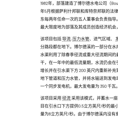
1982年，部落建造了博尔德水电公司（Bould
年5月根据萨利什邦联和库特奈邦联的法律
东每两年任命一次的五人董事会负责指导
最大限度地为部落及其成员创造经济机会
该项目包括
导流
,
压力水管
、进气区域、
分路段都在地下。博尔德溪的一部分在水库上游
水渠利用了除春季径流或重大径流期间的
干，在一年中的最低流量期，水流仍会在引
增长并在引水渠下方 200 英尺内重新补充到至
地下管道和压力水管，并将水输送到发电
一个同步发电机，最大发电量为 350 千瓦
该项目采用
径流
采用该模式，并蓄水一座0
目在引水口下方提供0.5立方英尺/秒的最
量为8立方英尺/秒。由于博尔德溪内没