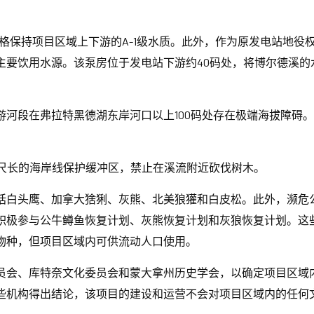
严格保持项目区域上下游的A-1级水质。此外，作为原发电站地
要饮用水源。该泵房位于发电站下游约40码处，将博尔德溪的
游河段在弗拉特黑德湖东岸河口以上100码处存在极端海拔障碍
英尺长的海岸线保护缓冲区，禁止在溪流附近砍伐树木。
括白头鹰、加拿大猞猁、灰熊、北美狼獾和白皮松。此外，濒危
积极参与公牛鳟鱼恢复计划、灰熊恢复计划和灰狼恢复计划。这
物种，但项目区域内可供流动人口使用。
员会、库特奈文化委员会和蒙大拿州历史学会，以确定项目区域
些机构得出结论，该项目的建设和运营不会对项目区域内的任何