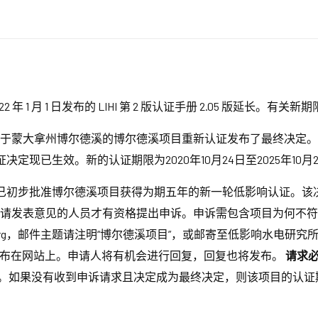
022 年 1 月 1 日发布的 LIHI 第 2 版认证手册 2.05 版延长
于蒙大拿州博尔德溪的博尔德溪项目重新认证发布了最终决定。30
现已生效。新的认证期限为2020年10月24日至2025年10月2
HI) 已初步批准博尔德溪项目获得为期五年的新一轮低影响认证。该
申请发表意见的人员才有资格提出申诉。申诉需包含项目为何不符合 
ro.org，邮件主题请注明“博尔德溪项目”，或邮寄至低影响水电研究所，地址：1167
。所有请求都将发布在网站上。申请人将有机会进行回复，回复也将发布。
请求必须
果没有收到申诉请求且决定成为最终决定，则该项目的认证期限为20