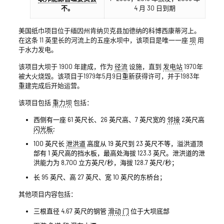
不。
4 月 30 日到期
美国纸巾项目位于缅因州肯纳贝克县加德纳的科博西康蒂河上。
在这条 11 英里长的河流上的五座水坝中，该项目是唯一一座
坝
用
于水力发电。
该项目大坝于 1900 年建成，作为
径流
设施，直到
发电站
1970年
被大火烧毁。该项目于1979年5月9日重新获得许可，并于1983年
重建完成后开始运营。
该项目包括
重力坝
包括：
西侧有一座 61 英尺长、26 英尺高、7 英尺宽的
邻接
2英尺高
闪光板
;
100 英尺长
泄洪道
高度从 19 英尺到 23 英尺不等，溢洪道顶
部有 1 英尺高的挡水板，最高处海拔 123.3 英尺。泄洪道的泄
洪能力为 8,700 立方英尺/秒，海拔 128.7 英尺/秒；
长 95 英尺、高 27 英尺、宽 10 英尺的东桥台；
其他项目内容包括：
三根直径 4.67 英尺的钢管
滑动
门
位于大坝底部