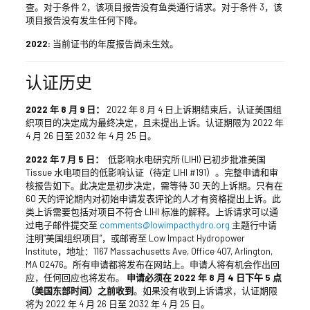
查。对于条件 2，该项目报告没有鱼类通行请求。对于条件 3，该
项目报告没有发生任何下降。
2022:
当前证书的年度报告尚未生效。
认证历史
2022 年 8 月 9 日：
2022 年 8 月 4 日上诉期结束后，认证美国组
织项目的决定成为最终决定，且未提出上诉。认证期限为 2022 年
4 月 26 日至 2032 年 4 月 25 日。
2022 年 7 月 5 日：
低影响水电研究所 (LIHI) 已初步批准美国
Tissue 水电项目的低影响认证（待定 LIHI #191）。完整申请和审
核报告如下。此决定是初步决定，需等待 30 天的上诉期。只有在
60 天的评论期内对初始申请发表评论的人才有资格提出上诉。此
类上诉需要包括对项目不符合 LIHI 标准的解释。上诉请求可以通
过电子邮件提交至
comments@lowimpacthydro.org
主题行中请
注明“美国组织项目”，或邮寄至 Low Impact Hydropower
Institute，地址：1167 Massachusetts Ave, Office 407, Arlington,
MA 02476。所有申请都将发布在网站上。申请人将有机会作出回
应，任何回应也将发布。
申请必须在 2022 年 8 月 4 日下午 5 点
（美国东部时间）之前收到
。如果没有收到上诉请求，认证期限
将为 2022 年 4 月 26 日至 2032 年 4 月 25 日。