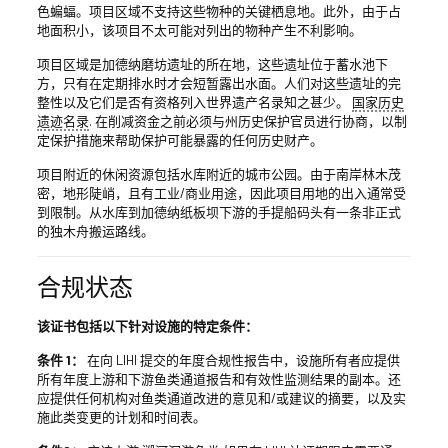
色蝙蝠。项目区域不支持这些物种的关键栖息地。此外，由于占
地面积小，该项目不太可能对列出的物种产生不利影响。
项目区域是加德纳磨坊遗址的所在地，这些遗址位于蓄水池下
方，只有在定期排水时才会短暂露出水面。人们对这些遗址的完
整性以及它们是否有资格列入世界遗产名录知之甚少。
国家历史
遗迹名录
. 在削减资金之前必须与州历史保护官员进行协商，以制
定保护措施来帮助保护可能暴露的任何历史财产。
项目附近的休闲资源包括水库附近的城市公园。由于南岸林木茂
密，地形陡峭，且有工业/商业用途，因此项目用地的出入通常受
到限制。从水库到加德纳纸板坝下游的手提船码头有一条非正式
的独木舟搬运路线。
合规状态
该证书包括以下针对设施的特定条件：
条件 1：
在向 LIHI 提交的年度合规性报告中，设施所有者应提供
所有年度上游和下游鱼类通道报告和有效性监测结果的副本。还
应提供任何机构对鱼类通道改进的意见和/或建议的摘要，以及实
施此类变更的计划和时间表。