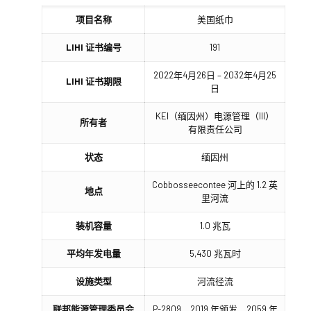
项目名称
美国纸巾
LIHI 证书编号
191
2022年4月26日 – 2032年4月25
LIHI 证书期限
日
KEI（缅因州）电源管理（III）
所有者
有限责任公司
状态
缅因州
Cobbosseecontee 河上的 1.2 英
地点
里河流
装机容量
1.0 兆瓦
平均年发电量
5,430 兆瓦时
设施类型
河流径流
联邦能源管理委员会
P-2809，2019 年颁发，2059 年