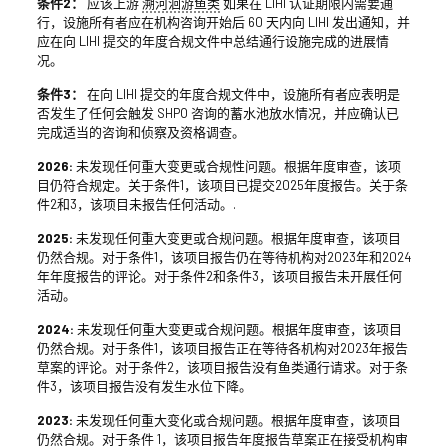
条件2：
应该上游
溯河洄游鱼类
如果在 LIHI 认证期限内需要通
行，设施所有者应在机构咨询开始后 60 天内向 LIHI 发出通知，并
应在向 LIHI 提交的年度合规文件中总结通行设施完成的进展情
况。
条件3：
在向 LIHI 提交的年度合规文件中，设施所有者应表明是
否发生了任何会触发 SHPO 咨询的蓄水池放水情况，并应确认已
完成适当的咨询和侦察及资格调查。
2026:
未发现任何重大变更或合规性问题。根据年度审查，该项
目仍符合规定。关于条件1，该项目已提交2025年度报告。关于条
件2和3，该项目未报告任何活动。.
2025:
未发现任何重大变更或合规问题。根据年度审查，该项目
仍然合规。对于条件1，该项目报告仍在等待机构对2023年和2024
年年度报告的评论。对于条件2和条件3，该项目报告未开展任何
活动。
2024:
未发现任何重大变更或合规问题。根据年度审查，该项目
仍然合规。对于条件1，该项目报告正在等待各机构对2023年报告
草案的评论。对于条件2，该项目报告没有鱼类通行请求。对于条
件3，该项目报告没有发生水位下降。
2023:
未发现任何重大变化或合规问题。根据年度审查，该项目
仍然合规。对于条件 1，该项目报告年度报告草案正在接受机构审