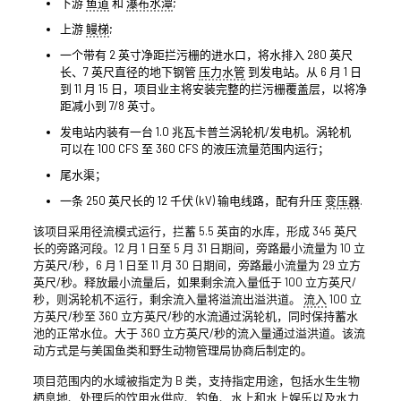
下游
鱼道
和
瀑布水潭
;
上游
鳗梯
;
一个带有 2 英寸净距拦污栅的进水口，将水排入 280 英尺
长、7 英尺直径的地下钢管
压力水管
到发电站。从 6 月 1 日
到 11 月 15 日，项目业主将安装完整的拦污栅覆盖层，以将净
距减小到 7/8 英寸。
发电站内装有一台 1.0 兆瓦卡普兰涡轮机/发电机。涡轮机
可以在 100 CFS 至 360 CFS 的液压流量范围内运行；
尾水渠；
一条 250 英尺长的 12 千伏 (kV) 输电线路，配有升压
变压器
.
该项目采用径流模式运行，拦蓄 5.5 英亩的水库，形成 345 英尺
长的旁路河段。12 月 1 日至 5 月 31 日期间，旁路最小流量为 10 立
方英尺/秒，6 月 1 日至 11 月 30 日期间，旁路最小流量为 29 立方
英尺/秒。释放最小流量后，如果剩余流入量低于 100 立方英尺/
秒，则涡轮机不运行，剩余流入量将溢流出溢洪道。
流入
100 立
方英尺/秒至 360 立方英尺/秒的水流通过涡轮机，同时保持蓄水
池的正常水位。大于 360 立方英尺/秒的流入量通过溢洪道。该流
动方式是与美国鱼类和野生动物管理局协商后制定的。
项目范围内的水域被指定为 B 类，支持指定用途，包括水生生物
栖息地、处理后的饮用水供应、钓鱼、水上和水上娱乐以及水力