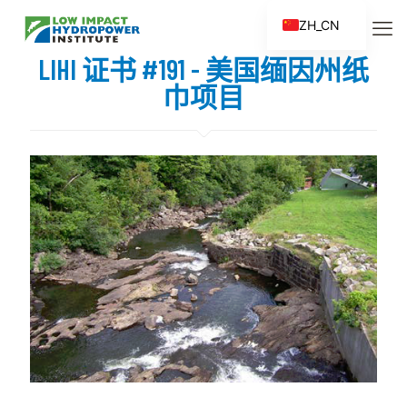
ZH_CN
EN
LIHI 证书 #191 - 美国缅因州纸
ES
巾项目
FR
ZH