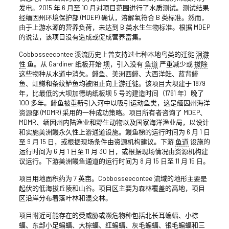
发电。2015 年 6 月至 10 月对项目范围进行了水质测试。测试结果
经缅因州环境保护部 (MDEP) 确认，溶解氧符合 B 类标准。然而，
由于上游水源的营养负荷，未达到 B 类水生生物标准。根据 MDEP
的说法，该项目没有造成或促成营养富集。
Cobbosseecontee 溪流历史上曾支持过七种本地鸟类的迁徙
洄游
性
鱼。从 Gardiner 纸板开始
坝
，引入没有
鱼道
严重减少或
拔除
这些物种从水道中消失。鲱鱼、美洲西鲱、大西洋鲑、蓝背鲱
鱼、虹鳟和条纹鲈鱼均被阻止向上游迁徙。该项目大坝建于 1879
年，比最低的大坝加德纳纸板坝 5 号的建造时间（1761 年）晚了
100 多年。鲱鱼被重新引入河中以吸引运动鱼类，这是缅因州海洋
资源部 (MDMR) 采用的一种成功策略。项目所有者咨询了 MDEP、
MDMR、缅因州内陆渔业和野生动物以及国家海洋渔业局，以设计
和实施美洲鳗永久性上游通道设施。鳗鱼梯的运行时间为 6 月 1 日
至 9 月 15 日，或根据现场条件由资源机构建议。下游
鱼道
设施的
运行时间为 6 月 1 日至 11 月 30 日，或根据现场情况由资源机构建
议运行。下游美洲鳗鱼通道的运行时间为 8 月 15 日至 11 月 15 日。
项目用地面积约为 7 英亩。Cobbosseecontee 流域的地形主要是
起伏的低海拔丘陵和山谷。项目区主要为森林覆盖的高地，项目
区沿岸分布着落叶林和混交林。
项目附近可能存在的受威胁或濒危物种包括北长耳蝙蝠、小棕
蝠、东部小足蝙蝠、大棕蝠、红蝙蝠、灰毛蝙蝠、银毛蝙蝠和三