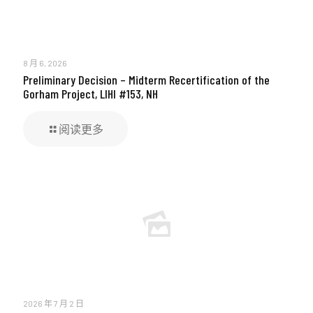
8 月 6, 2026
Preliminary Decision – Midterm Recertification of the
Gorham Project, LIHI #153, NH
阅读更多
2026 年 7 月 2 日