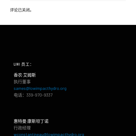
评论已关闭。
LIHI 员工：
香农·艾姆斯
执行董事
sames@lowimpacthydro.org
电话：339-970-9337
惠特曼·康斯坦丁诺
行政经理
wconstantineau@lowimpacthydro.org