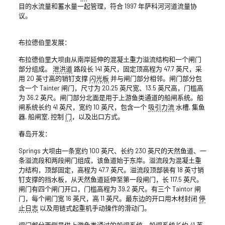
目的水流量和蓄水量一起管理，符合 1997 年萨科河河道流量协
议。
布拉德伯里发展：
布拉德伯里大坝由从南岸延伸的混凝土重力溢流结构和一个闸门
部分组成。
泄洪道
路段长 141 英尺，固定顶高程为 47.7 英尺，采
用 20 英寸高的销钉支撑
闪光板
并与闸门部分相邻。闸门部分包
含一个 Tainter 闸门，尺寸为 20.25 英尺宽、13.5 英尺高，门槛高
为 36.2 英尺。闸门部分北面是用于上游鱼类通道的船闸系统。船
闸系统长约 41 英尺，宽约 10 英尺，包含一个
吸引力流
水槽, 集鱼
器, 船闸室, 控制
门
，以及出口方式。
春岛开发：
Springs 大坝由一条宽约 100 英尺、长约 230 英尺的天然鱼道、一
条溢流段和两段闸门组成，该鱼道始于东岸。溢流段为混凝土重
力结构，顶部固定，高程为 47.7 英尺。溢流段顶部装有 18 英寸销
钉支撑的挡水板，从天然鱼道延伸至第一段闸门，长 117.5 英尺。
闸门有四个闸门开口，门槛高程为 39.2 英尺。有三个 Taintor 闸
门，每个闸门宽 16 英尺，高 11 英尺。最东边的开口用木材封闭
停
止日志
以及用链式起重机手动操作的滑动门。
闸门部分西侧是供上游鱼类通过的船闸系统。船闸系统长约 41 英