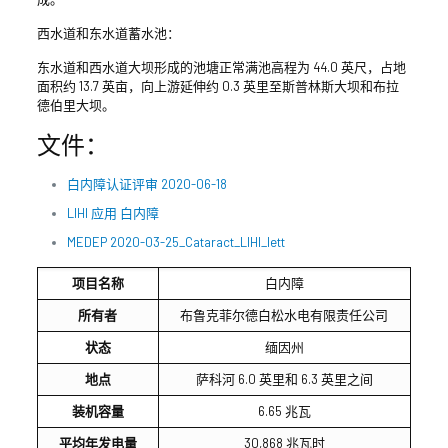
西水道和东水道蓄水池：
东水道和西水道大坝形成的池塘正常满池高程为 44.0 英尺，占地
面积约 13.7 英亩，向上游延伸约 0.3 英里至斯普林斯大坝和布拉
德伯里大坝。
文件：
白内障认证评审 2020-06-18
LIHI 应用 白内障
MEDEP 2020-03-25_Cataract_LIHI_lett
项目名称
白内障
所有者
布鲁克菲尔德白松水电有限责任公司
状态
缅因州
地点
萨科河 6.0 英里和 6.3 英里之间
装机容量
6.65 兆瓦
平均年发电量
30,868 兆瓦时