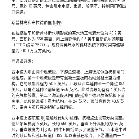
尺，宽约 10 英尺，包含引水水槽、鱼道、船闸室、控制闸门和出
口通道。
斯普林岛和布拉德伯里
扣押
:
布拉德伯里和斯普林斯水坝形成的蓄水池正常满水位为 49.2 英
尺，面积约为 359 英亩，向上游延伸约 9.3 英里至斯凯尔顿项目
（FERC 编号 2527）。现有两英尺水库循环系统下的可用存储容
量为 3100 万立方英尺。
西通道开发：
西水道大坝由两个溢流段、下游鱼道堰、上游德尼尔鱼梯和闸门
段组成。第一个溢流段是带有混凝土盖板的石砌混凝土重力结
构。它的顶部高程为 40.5 英尺。此段从西岸延伸至一个角点 193
英尺，从角点延伸至前鱼道 44.5 英尺。此溢流段配备有 4 英尺高
的充气橡胶囊。第二个溢流段从闸门段延伸至德尼尔鱼梯和下游
鱼闸。此段是混凝土重力结构，长 24 英尺，顶部高程为 40.5 英
尺，带有 4 英尺高的销钉支撑闸板。
西水道上游航道
坝
是通过德尼尔鱼梯。该地点还设有分类设施。
德尼尔鱼梯宽 4 英尺，长约 550 英尺。垂直上升高度约为 44 英
尺，垂直坡度为 1 比 8。附件 F 图纸显示了设施细节。西水道中过
时的缺口堰和孔口鱼道自 1991 年以来就已废弃。下游通道由一个