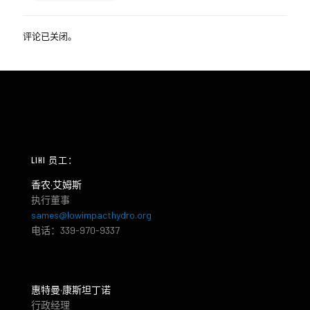
评论已关闭。
LIHI 员工：
香农·艾姆斯
执行董事
sames@lowimpacthydro.org
电话：339-970-9337
惠特曼·康斯坦丁诺
行政经理