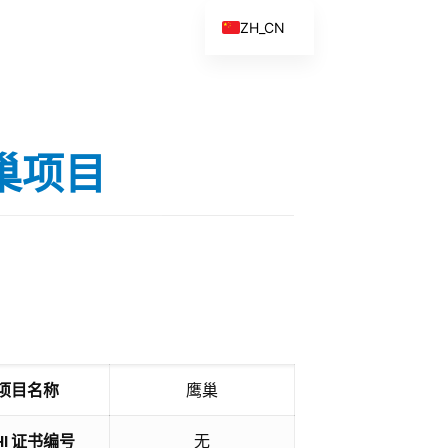
ZH_CN
EN
ES
FR
巢项目
ZH
项目名称
鹰巢
IHI 证书编号
无