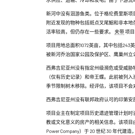
新河中没有洄游鱼类。位于格伦费里斯项
附近发现的物种包括斑点叉尾鮰和非本地
活率较高，但仍存在一些要求。
夹带
项目
项目用地总面积1072英亩，其中包括24
被新河乔治国家公园及保护区、鹰巢州立
西弗吉尼亚州没有指定州级濒危或受威胁
（仅有历史记录）和帝王蝶。此前被列入
季节限制树木移除。经评估，该项目不会
西弗吉尼亚州没有联邦政府认可的印第安
项目业主在制定项目历史遗迹管理计划时
教或文化意义的房产的相关信息。该项目由联合碳化物公
Power Company）于 20 世纪 3