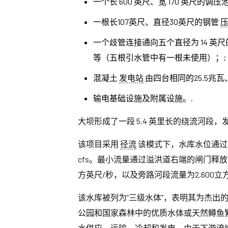
一个长 600 英尺、宽 170 英尺的调压
一根长107英尺、直径30英尺的钢管
一个歧管连接通向五个直径为 14 英
等（五根引水管中有一根未使用）；;
混凝土
发电站
由四台相同的25.5兆
输电基础设施及附属设施。.
大坝形成了一段 5.4 英里长的绕流河段，
该项目采用
径流
该模式下，水库水位通过发
cfs。最小流量通过溢洪道右端的闸门释
方英尺/秒，以及旁路河段流量为2,600
该水库被列为“三级水体”，表明其为杰
公园和国家森林中的优质水体或天然鳟鱼
水供应、运输、冷却和发电。由于下游流