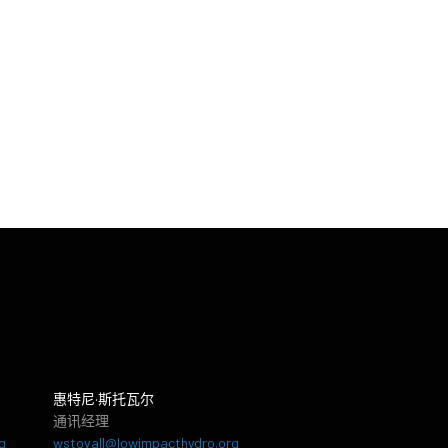
惠特尼·斯托瓦尔
通讯经理
g
wstovall@lowimpacthydro.org