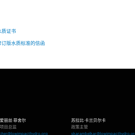
水质证书
年修订版水质标准的信函
爱丽丝·菲舍尔
苏拉比·卡兰贝尔卡
项目总监
政策主管
cher@lowimpacthydro.org
skarambelkar@lowimpacthydro.or