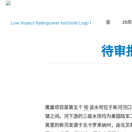
家
25年
待审
鹰巢项目是第五个
坝
该水坝位于新河河口
镇之间。河下游的三座水坝均为美国陆军工程
英里的新河发源于北卡罗来纳州，由北叉