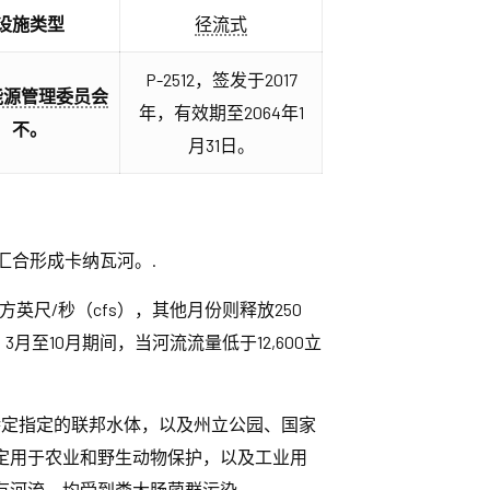
设施类型
径流式
P-2512，签发于2017
能源管理委员会
年，有效期至2064年1
不。
月31日。
此汇合形成卡纳瓦河。.
英尺/秒（cfs），其他月份则释放250
月至10月期间，当河流流量低于12,600立
特定指定的联邦水体，以及州立公园、国家
定用于农业和野生动物保护，以及工业用
河流，均受到粪大肠菌群污染。.