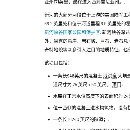
亚州171英里，最终进入西弗吉尼亚州。.
新河的大部分河段位于上游的美国陆军工
66.2 英里处和位于河道里程 6.9 英里处
新河峡谷国家公园和保护区
. 新河峡谷深
外，裸露的悬崖、岩石城、巨石、岩石悬
奇特地貌等众多引人注目的地质特征，也
该项目包括：
一条长948英尺的混凝土
泄洪道
大坝最
道尺寸为 25 英尺 x 50 英尺。
顶门
;
水库在正常水位高度下的表面积为 243
位于西侧的混凝土进水构筑物，设有
一条长 16240 英尺的隧道；;