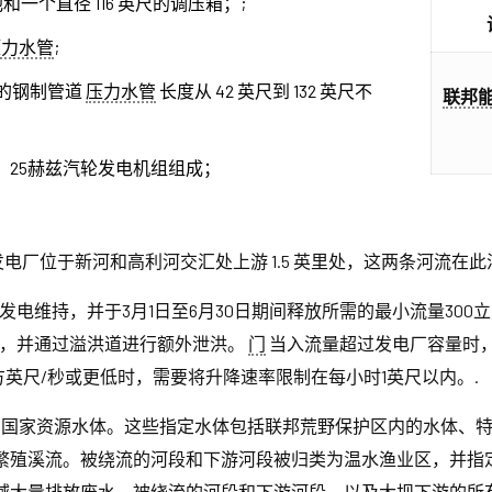
池和一个直径 116 英尺的调压箱；;
压力水管
;
尺的钢制管道
压力水管
长度从 42 英尺到 132 英尺不
联邦
瓦、25赫兹汽轮发电机组组成；
发电厂位于新河和高利河交汇处上游 1.5 英里处，这两条河流在
电维持，并于3月1日至6月30日期间释放所需的最小流量300立方
放，并通过溢洪道进行额外泄洪。
门
当入流量超过发电厂容量时，3
立方英尺/秒或更低时，需要将升降速率限制在每小时1英尺以内。.
出的国家资源水体。这些指定水体包括联邦荒野保护区内的水体、
繁殖溪流。被绕流的河段和下游河段被归类为温水渔业区，并指
域大量排放废水，被绕流的河段和下游河段，以及大坝下游的所有