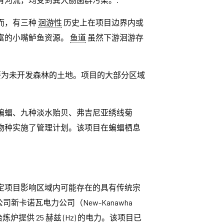
而，有三种
洄游性
历史上在项目边界内或
富的小嘴鲈鱼资源。
鱼道
虽然下游洄游存
主要为未开发森林的土地。项目的大部分区域
蝙蝠、九种淡水贻贝、弗吉尼亚绣线菊
物种实施了管理计划。该项目在蝙蝠栖息
定项目影响区域内可能存在的具有传统宗
的子公司新卡诺瓦电力公司（New-Kanawha
炉提供 25 赫兹 (Hz) 的电力。该项目已