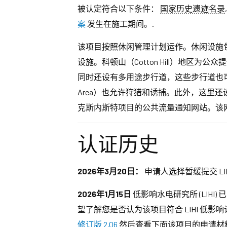
被认定符合以下条件：
国家历史遗迹名录
案
发生在施工期间。.
该项目按照休闲管理计划运作。休闲设施
设施。科顿山（Cotton Hill）地
同时还设有多用途步行道，这些步行道也可作为船只
Area）也允许狩猎和诱捕。此外，这里
克斯内斯特项目的公共流量通知网站。该
认证历史
2026年3月20日：
申请人选择暂缓提交 LI
2026年1月15日
低影响水电研究所 (LIH
望了解您是否认为该项目符合 LIHI 低
修订版 2.06
然后查看下面该项目的申请材