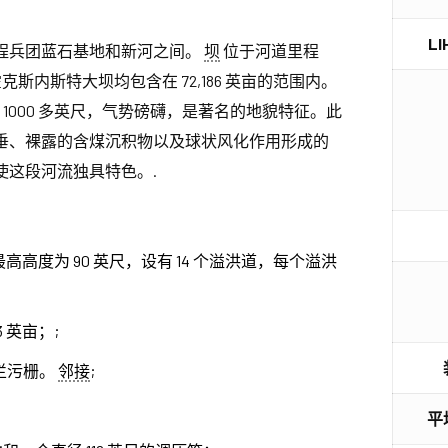
L
程兵团蓝石基地和新河之间。
坝
位于河道里程
的霍克斯内斯特大坝均包含在 72,186 英亩的范围内。
达 1000 多英尺，气势磅礴，是著名的地貌特征。此
垂、裸露的含煤沉积物以及球状风化作用形成的
使这段河流独具特色。.
高高度为 90 英尺，设有 14 个溢洪道，每个溢洪
 英亩；;
拦污栅。
邻接
;
平