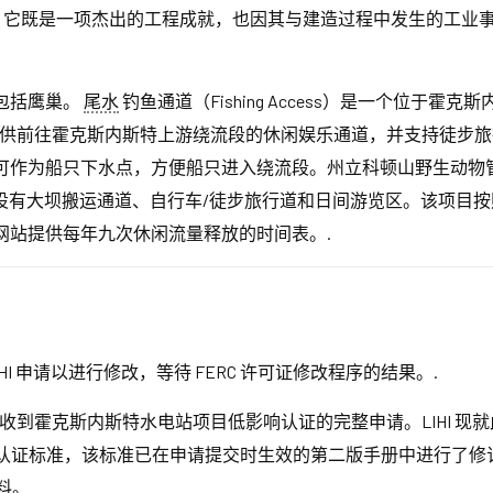
, 它既是一项杰出的工程成就，也因其与建造过程中发生的工业
包括鹰巢。
尾水
钓鱼通道（Fishing Access）是一个位于霍克
区为公众提供前往霍克斯内斯特上游绕流段的休闲娱乐通道，并支持徒
下水点，方便船只进入绕流段。州立科顿山野生动物管理区（Cotton Hi
还设有大坝搬运通道、自行车/徒步旅行道和日间游览区。该项目
网站提供每年九次休闲流量释放的时间表。.
HI 申请以进行修改，等待 FERC 许可证修改程序的结果。.
I) 已收到霍克斯内斯特水电站项目低影响认证的完整申请。LIHI
影响认证标准，该标准已在申请提交时生效的第二版手册中进行了修订。
料。