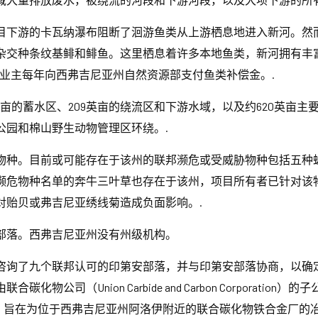
目下游的卡瓦纳瀑布阻断了洄游鱼类从上游栖息地进入新河。然
杂交种条纹基鲱和鲱鱼。这里栖息着许多本地鱼类，新河拥有丰
业主每年向西弗吉尼亚州自然资源部支付鱼类补偿金。.
3英亩的蓄水区、209英亩的绕流区和下游水域，以及约620英亩
公园和棉山野生动物管理区环绕。.
物种。目前或可能存在于该州的联邦濒危或受威胁物种包括五种
濒危物种名单的奔牛三叶草也存在于该州，项目所有者已针对该
对贻贝或弗吉尼亚绣线菊造成负面影响。.
部落。西弗吉尼亚州没有州级机构。
咨询了九个联邦认可的印第安部落，并与印第安部落协商，以确
司（Union Carbide and Carbon Corporation）
0 年代建造，旨在为位于西弗吉尼亚州阿洛伊附近的联合碳化物铁合金厂的冶炼