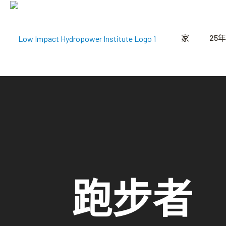
家
25年
跑步者