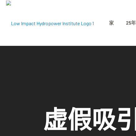
家
25年
虚假吸