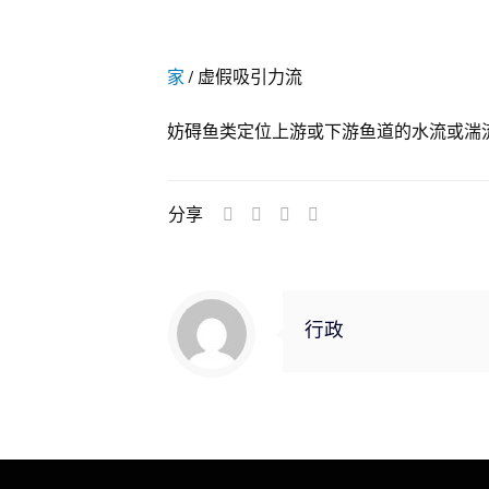
家
/
虚假吸引力流
妨碍鱼类定位上游或下游鱼道的水流或湍
分享
行政