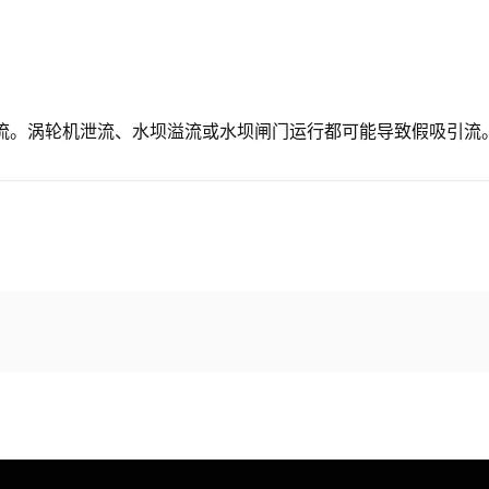
流。涡轮机泄流、水坝溢流或水坝闸门运行都可能导致假吸引流