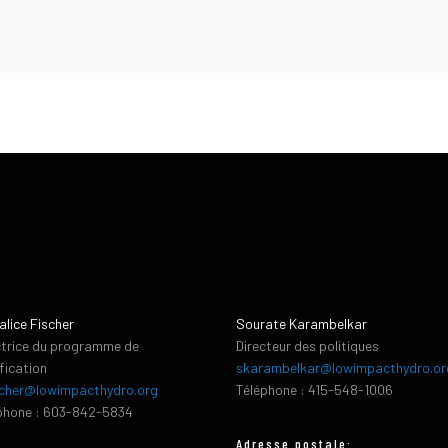
alice Fischer
Sourate Karambelkar
ctrice du programme de
Directeur des politiques
ification
skarambelkar@lowimpacthydro.or
cher@lowimpacthydro.org
Téléphone : 415-548-1006
phone : 603-842-5834
Adresse postale: