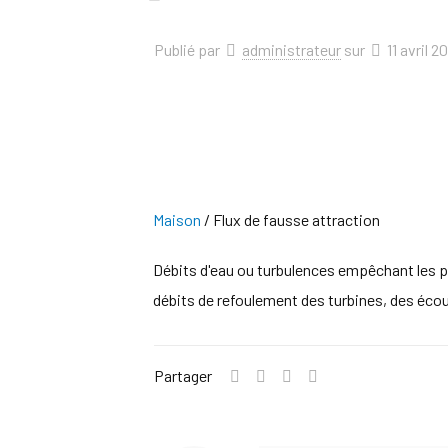
Publié par
administrateur
sur
11 avril 2
Maison
/
Flux de fausse attraction
Débits d'eau ou turbulences empêchant les po
débits de refoulement des turbines, des éc
Partager