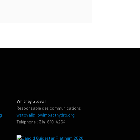
Whitney Stovall
Responsable des communications
g
wstovall@lowimpacthydro.org
Téléphone : 314-610-4254