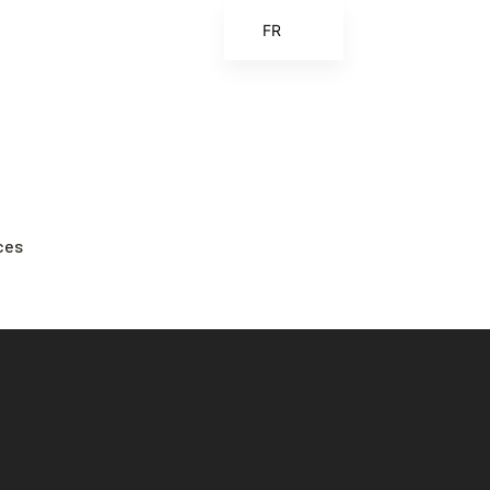
FR
EN
ES
ZH
ZH_CN
ces