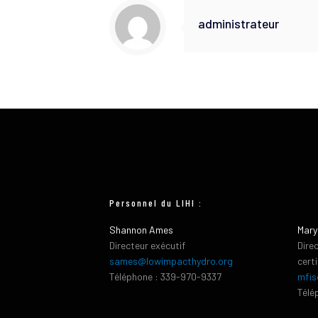
administrateur
Personnel du LIHI :
Shannon Ames
Mary
Directeur exécutif
Dire
sames@lowimpacthydro.org
cert
Téléphone : 339-970-9337
mfis
Télé