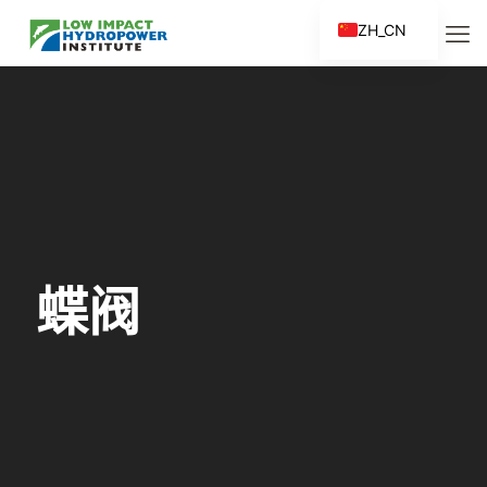
ZH_CN
EN
ES
FR
ZH
蝶阀