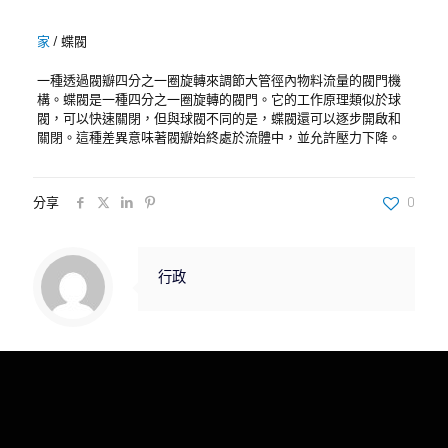
家
/
蝶閥
一種透過閥瓣四分之一圈旋轉來調節大管徑內物料流量的閥門機
構。蝶閥是一種四分之一圈旋轉的閥門。它的工作原理類似於球
閥，可以快速關閉，但與球閥不同的是，蝶閥還可以逐步開啟和
關閉。這種差異意味著閥瓣始終處於流體中，並允許壓力下降。
分享
0
行政