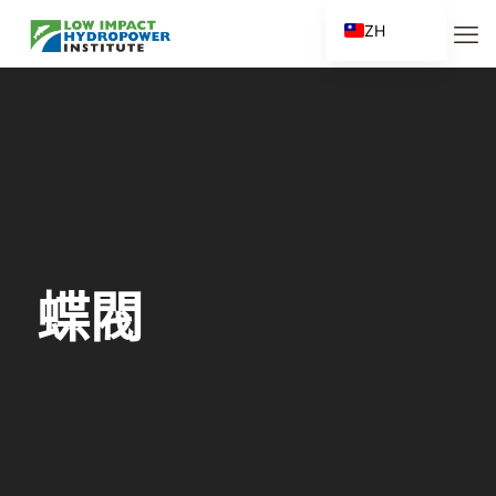
ZH
EN
ES
FR
ZH_CN
蝶閥