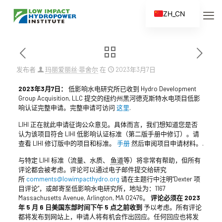
ZH_CN
EN
ES
FR
发布者
玛丽爱丽丝·菲舍尔
在
2023年3月7日
ZH
2023年3月7日：
低影响水电研究所已收到 Hydro Development
Group Acquisition, LLC 提交的纽约州黑河德克斯特水电项目低影
响认证完整申请。完整申请可访问
这里
.
LIHI 正在就此申请征询公众意见。具体而言，我们想知道您是否
认为该项目符合 LIHI 低影响认证标准（第二版手册中修订）。请
查看 LIHI 修订版中的项目和标准。
手册
然后审阅项目申请材料。.
与特定 LIHI 标准（流量、水质、
鱼道
等）将非常有帮助，但所有
评论都会被考虑。评论可以通过电子邮件提交给研究
所
comments@lowimpacthydro.org
请在主题行中注明“Dexter 项
目评论”，或邮寄至低影响水电研究所，地址为：1167
Massachusetts Avenue, Arlington, MA 02476。
评论必须在 2023
年 5 月 6 日美国东部时间下午 5 点之前收到
予以考虑。所有评论
都将发布到网站上，申请人将有机会作出回应。任何回应也将发