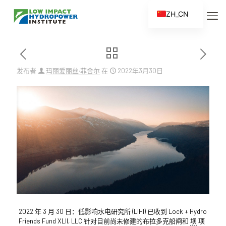
ZH_CN
EN
ES
FR
发布者
玛丽爱丽丝·菲舍尔
在
2022年3月30日
ZH
2022 年 3 月 30 日：低影响水电研究所 (LIHI) 已收到 Lock + Hydro
Friends Fund XLII, LLC 针对目前尚未修建的布拉多克船闸和
坝
项