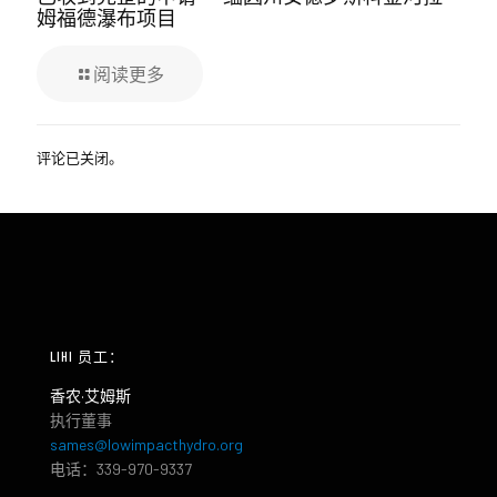
姆福德瀑布项目
阅读更多
评论已关闭。
LIHI 员工：
香农·艾姆斯
执行董事
sames@lowimpacthydro.org
电话：339-970-9337