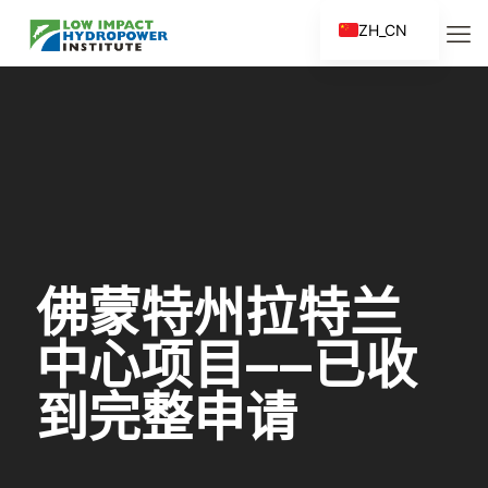
ZH_CN
EN
ES
FR
ZH
佛蒙特州拉特兰
中心项目——已收
到完整申请