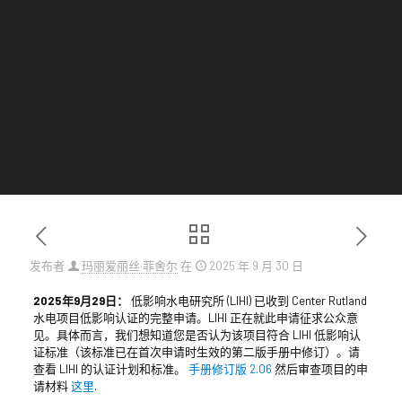
发布者
玛丽爱丽丝·菲舍尔
在
2025 年 9 月 30 日
2025年9月29日：
低影响水电研究所 (LIHI) 已收到 Center Rutland
水电项目低影响认证的完整申请。LIHI 正在就此申请征求公众意
见。具体而言，我们想知道您是否认为该项目符合 LIHI 低影响认
证标准（该标准已在首次申请时生效的第二版手册中修订）。请
查看 LIHI 的认证计划和标准。
手册修订版 2.06
然后审查项目的申
请材料
这里
.