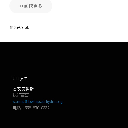
阅读更多
评论已关闭。
LIHI 员工：
香农·艾姆斯
执行董事
sames@lowimpacthydro.org
电话：339-970-9337