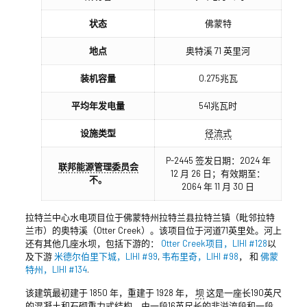
状态
佛蒙特
地点
奥特溪 71 英里河
装机容量
0.275兆瓦
平均年发电量
541兆瓦时
设施类型
径流式
P-2445 签发日期：2024 年
联邦能源管理委员会
12 月 26 日；有效期至：
不。
2064 年 11 月 30 日
拉特兰中心水电项目位于佛蒙特州拉特兰县拉特兰镇（毗邻拉特
兰市）的奥特溪（Otter Creek）。该项目位于河道71英里处。河上
还有其他几座水坝，包括下游的：
Otter Creek项目，LIHI #128
以
及下游
米德尔伯里下城，LIHI #99
,
韦布里奇，LIHI #98
， 和
佛蒙
特州，LIHI #134
.
该建筑最初建于 1850 年，重建于 1928 年，
坝
这是一座长190英尺
的混凝土和石砌重力式结构，由一段16英尺长的非溢流段和一段