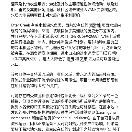
灌溉及其他农业用途；游泳及其他主要接触性休闲活动；以及划
船、垂钓及其他休闲用途。项目区域未被列入VANR受影响区域，
水质监测表明项目未对水质产生不利影响。
Otter Creek 有冷水和温水鱼类，目前没有任何
洄游性
项目水域内
现有的鱼类物种；然而，该项目位于美洲鳗的历史分布范围内，
并且已规定在下游水獭溪水电项目（FERC编号2558）实施上游鳗
鱼通行措施后一年内，制定美洲鳗通行计划。常驻物种包括典型
的冷水和温水物种。拦污栅设有9/16英寸的净栅间距，可防止鱼类
被夹带。在满负荷发电期间，进水口处的进水速度低于1英尺/秒
（0.70英尺/秒），这大大降低了
撞击
和
夹带
因为鱼可以游离进
水口。
该项目位于奥特溪流域的工业化区域，蓄水池内的海岸线有限。
径流式作业限制了海岸线侵蚀的可能性。项目非水用地面积限制
在项目建筑物周围约1/4英亩。
可能存在的受威胁和濒危物种包括北长耳蝠和拟列入名录的三色
蝙蝠，但项目附近没有已知的冬季冬眠场所或夏季产房栖息地。
拟列入名录的帝王蝶和受保护的白头鹰也可能存在。在蓄水池中
发现的州列为保护物种的贻贝种类包括溪踵劈贻贝 (Lasmigona
compressa) 和匍匐贻贝 (Strophitus undulatus)。由于该项目以径
流式运行，因此正常运营不太可能对贻贝种类产生影响。如果需
要放干蓄水池水位，业主应在任何计划放干之前咨询 VANR。鉴于