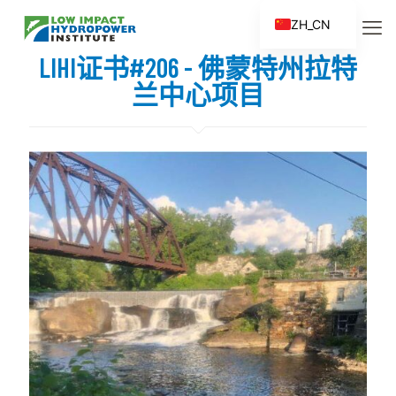
ZH_CN
EN
LIHI证书#206 - 佛蒙特州拉特
ES
兰中心项目
FR
ZH