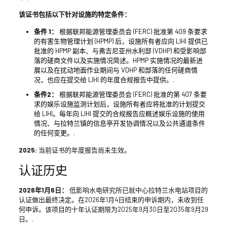
该证书包括以下针对设施的特定条件：
条件 1：
根据联邦能源管理委员会 (FERC) 批准第 409 条要求
的有害生物管理计划 (HPMP) 后，设施所有者应向 LIHI 提供已
批准的 HPMP 副本、与弗吉尼亚州水利部 (VDHP) 和受影响部
落的磋商文件以及实施情况简述。HPMP 实施情况的最新进
展以及在扰动地面作业期间与 VDHP 和部落的任何磋商情
况，也应在提交给 LIHI 的年度合规报告中提供。.
条件2：
根据联邦能源管理委员会 (FERC) 批准的第 407 条要
求的娱乐设施监测计划后，设施所有者应将批准的计划提交
给 LIHI。每年向 LIHI 提交的合规报告应概述娱乐设施的使用
情况、与拉特兰镇的信息亭开发协调情况以及公共通道条件
的任何变更。.
2025:
当前证书的年度报告尚未生效。
认证历史
2026年1月6日：
低影响水电研究所已就中心拉特兰水电站项目的
认证做出最终决定。在2026年1月4日结束的申诉期内，未收到任
何申诉。该项目的十年认证期限为2025年9月30日至2035年9月29
日。.