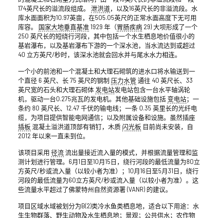
174英尺长的溢流段组成。
泄洪道
，以及16英尺长的非溢流段。水
库水面面积为10.97英亩，在505.05英尺的正常水面高度下无可用
库容。
国家大地垂直基准
1929 年（
胃肠疾病
29) 大坝形成了一个
250 英尺长的短绕行河段，其中包括一个水生栖息地价值很小的
基岩瀑布，以及基岩瀑布下游的一个深水池，当水流达到或超过
40 立方英尺/秒时，该深水池就会回水并与尾水水力相连。
一个小的前池和一个混凝土和大理石砌筑的进水口将水输送到一
个直径 6 英尺、长 75 英尺的钢制
压力水管
通往 40 英尺长、33
英尺宽的石头和大理石砌体
发电站
发电站包含一台水平轴涡轮
机，驱动一台0.275兆瓦的发电机。其他基础设施包括
变电站
；一
条约 80 英尺长、12.47 千伏的输电线；一条 0.35 英里长的光纤电
缆，为项目提供智能电网通信；以及附属设备和设施。虽然插座
插板
混凝土溢洪道顶部有销钉，木质
闪光板
目前尚未安装，自
2012 年以来一直未到位。
该项目采用
径流
流出量接近流入量的模式，并根据流量管理和监
测计划进行管理。6月1日至10月15日，绕行河段的最低流量为80立
方英尺/秒或流入量（以较小者为准）；10月16日至5月31日，绕行
河段的最低流量为60立方英尺/秒或流入量（以较小者为准）。这
些流量水平超过了佛蒙特州自然资源署 (VANR) 的建议。
项目区域水域被划分为B(2)类冷水鱼类栖息地，适合以下用途：水
生生物群落、野生动物及水生栖息地；景观；公共供水；农作物