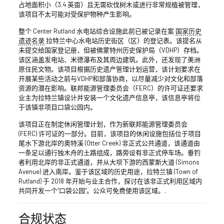
占地面积小（3.4 英亩）且无需砍伐树木或进行非常规植被管理，
该项目不太可能对受保护物种产生影响。
整个 Center Rutland 水电站综合设施此前已被记录在案
国家历史
遗迹名录
拉特兰中心水电站历史街区（区）的登记表。该提名从
未提交给国家登记册，但被佛蒙特州历史保护局（VDHP）存档。
该区涵盖发电站、米德瀑布及其周边建筑。此外，还发现了美洲
原住民文物。该项目根据历史遗产管理计划运营，该计划要求在
开展某些活动之前与VDHP和部落协商，以尽量减少对文化和部落
资源的潜在影响。联邦能源管理委员会（FERC）的许可证还要求
业主为拉特兰镇设计并安装一个文化遗产信息亭，该信息亭将位
于该镇非项目口袋公园内。
该项目正在制定休闲管理计划，作为新联邦能源管理委员会
(FERC) 许可证的一部分。目前，该项目的休闲设施包括位于项目
尾水下游北岸的奥特溪 (Otter Creek) 非正式公共通道，该通道由
一条足以通行独木舟的土路组成，路旁设有非正式停车场。垂钓
者利用北岸的非正式通道，并从大坝下游的西蒙斯大道 (Simons
Avenue) 进入南岸。鉴于该区域的历史用途，拉特兰镇 (Town of
Rutland) 于 2018 年开始与业主合作，探讨在该非正式利用区域内
共同开发一个“口袋公园”。公众可免费使用该区域。.
合规状态