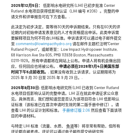
2025年12月5日：
低影响水电研究所 (LIHI) 已初步批准 Center
Rutland 水电项目获得低影响认证（LIHI 编号 #206）。完整的申
请文件和评审报告可在下方查看。.
此决定为初步决定，需等待30天的申诉期结束。只有在60天的评
论期内对初始申请发表意见的人才有资格提出申诉。此类申诉需
要解释项目为何不符合LIHI标准。申诉请求可以通过电子邮件提交
至
comments@lowimpacthydro.org
请在邮件主题栏注明“Center
Rutland Project”，或邮寄至：Low Impact Hydropower Institute,
68 Harrison Ave Ste 605, PMB 113938 Boston, Massachusetts
02111-1929。所有申请都将在网站上公布。申请人将有机会做出回
应，任何回应也将被公布。.
申请必须在2026年1月4日美国东部
时间下午5点前收到。.
如果没有收到上诉请求，认证期限将为
2025 年 9 月 30 日至 2035 年 9 月 29 日。.
2025年9月30日
:
低影响水电研究所 (LIHI) 已收到 Center Rutland
水电项目低影响认证的完整申请。LIHI 正在就此申请征求公众意
见。具体而言，我们想知道您是否认为该项目符合 LIHI 低影响认
证标准（该标准已在首次申请时生效的第二版手册中修订）。请
查看 LIHI 的认证计划和标准。
手册修订版 2.06
然后查看下面该项
目的申请材料。
与特定 LIHI 标准（流量、水质、
鱼道
等）将非常有帮助，但所有
评论都会被考虑。评论可以通过电子邮件提交给研究所