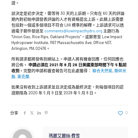
證。
該決定是初步決定，需等待 30 天的上訴期。只有在 60 天的評論
期內對初始申請發表評論的人才有資格提出上訴。此類上訴需要
包括對一個或多個項目不符合 LIHI 標準的解釋。上訴請求可以透
過電子郵件發送至
comments@lowimpacthydro.org
主題行為
“Union Gas, Rice Rips, Oakland Projects”，或郵寄至 Low Impact
Hydropower Institute, 1167 Massachusetts Ave, Office 407,
Arlington, MA 02476。
所有請求都將發佈到網站上。申請人將有機會回應，任何回應也
將公佈。
申請必須在 2021 年 8 月 26 日美國東部時間下午 5 點前
收到
。完整的申請和審查報告可在此處獲得：
聯合天然氣
,
撕碎米
飯
,
奧克蘭
.
如果沒有收到上訴請求並且決定成為最終決定，則每個項目的認
證期限為 2020 年 5 月 9 日至 2028 年 5 月 8 日。
分享
0
瑪麗艾麗絲·費雪