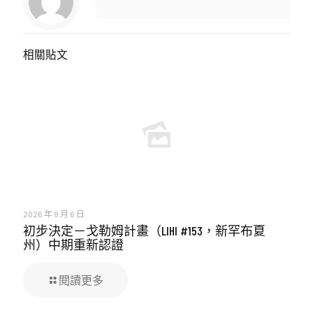
相關貼文
2026 年 8 月 6 日
初步決定－戈勒姆計畫（LIHI #153，新罕布夏
州）中期重新認證
閱讀更多