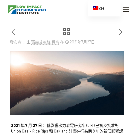
ZH
EN
ES
FR
發布者：
瑪麗艾麗絲·費雪
在
2021年7月27日
ZH_CN
2021 年 7 月 27 日：
低影響水力發電研究所 (LIHI) 已初步批准對
Union Gas、Rice Rips 和 Oakland 計畫進行為期 8 年的新低影響認