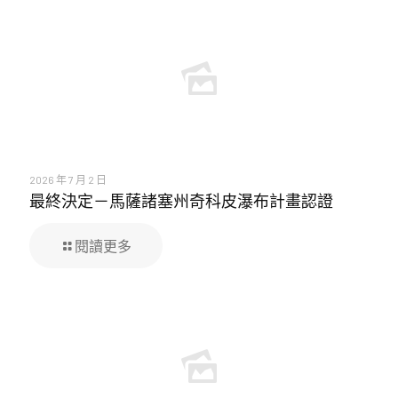
2026 年 7 月 2 日
最終決定－馬薩諸塞州奇科皮瀑布計畫認證
閱讀更多