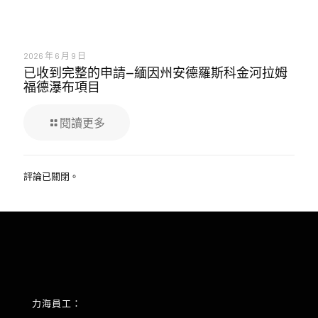
2026 年 6 月 9 日
已收到完整的申請—緬因州安德羅斯科金河拉姆
福德瀑布項目
閱讀更多
評論已關閉。
力海員工：