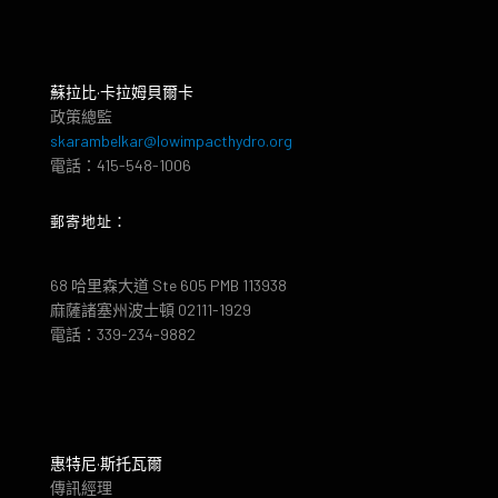
蘇拉比·卡拉姆貝爾卡
政策總監
skarambelkar@lowimpacthydro.org
電話：415-548-1006
郵寄地址：
68 哈里森大道 Ste 605 PMB 113938
麻薩諸塞州波士頓 02111-1929
電話：339-234-9882
惠特尼·斯托瓦爾
傳訊經理