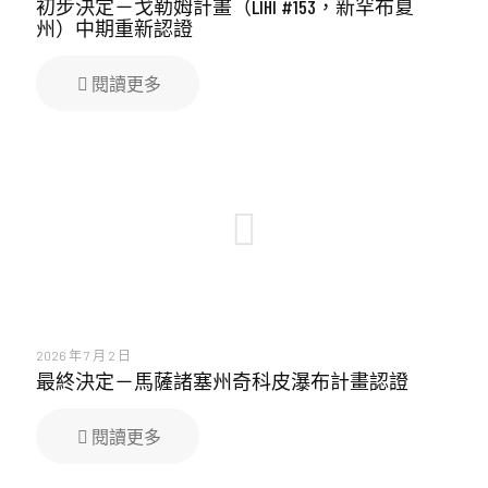
初步決定－戈勒姆計畫（LIHI #153，新罕布夏
州）中期重新認證
閱讀更多
2026 年 7 月 2 日
最終決定－馬薩諸塞州奇科皮瀑布計畫認證
閱讀更多