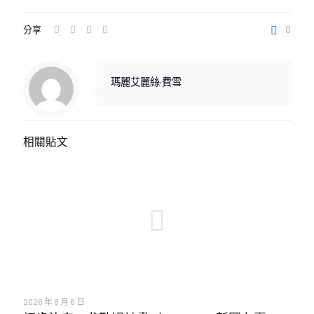
分享
0
瑪麗艾麗絲·費雪
相關貼文
2026 年 8 月 6 日