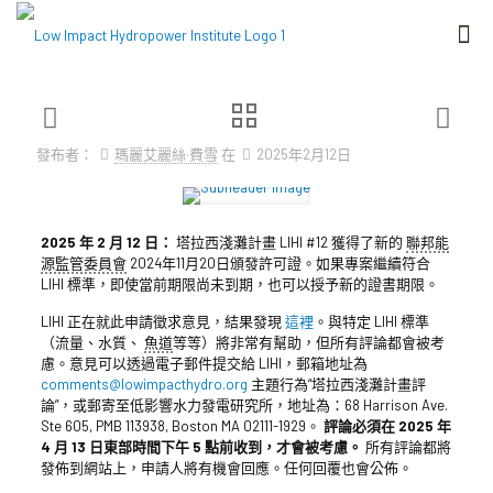
發布者：
瑪麗艾麗絲·費雪
在
2025年2月12日
2025 年 2 月 12 日：
塔拉西淺灘計畫 LIHI #12 獲得了新的
聯邦能
源監管委員會
2024年11月20日頒發許可證。如果專案繼續符合
LIHI 標準，即使當前期限尚未到期，也可以授予新的證書期限。
LIHI 正在就此申請徵求意見，結果發現
這裡
。與特定 LIHI 標準
（流量、水質、
魚道
等等）將非常有幫助，但所有評論都會被考
慮。意見可以透過電子郵件提交給 LIHI，郵箱地址為
comments@lowimpacthydro.org
主題行為“塔拉西淺灘計畫評
論”，或郵寄至低影響水力發電研究所，地址為：68 Harrison Ave.
Ste 605, PMB 113938, Boston MA 02111-1929。
評論必須在 2025 年
4 月 13 日東部時間下午 5 點前收到，才會被考慮。
所有評論都將
發佈到網站上，申請人將有機會回應。任何回覆也會公佈。