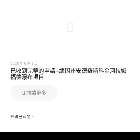
2026 年 6 月 9 日
已收到完整的申請—緬因州安德羅斯科金河拉姆
福德瀑布項目
閱讀更多
評論已關閉。