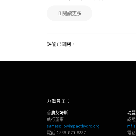
閱讀更多
評論已關閉。
力海員工：
香農艾姆斯
瑪麗
執行董事
認證
sames@lowimpacthydro.org
mfis
電話：339-970-9337
電話：