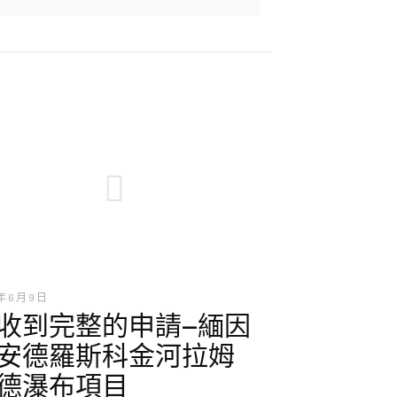
年 6 月 9 日
收到完整的申請—緬因
安德羅斯科金河拉姆
德瀑布項目