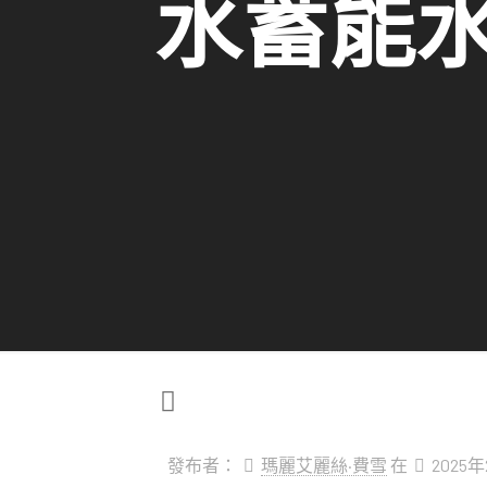
水蓄能
發布者：
瑪麗艾麗絲·費雪
在
2025年