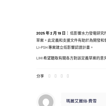
2025 年 2 月 19 日：
低影響水力發電研究所 
草案。此定義和支援文件有助於為開發和營運
LI-PSH 專案建立低影響認證計畫。
LIHI 希望聽取有關各方對該定義草案的
分享
瑪麗艾麗絲·費雪