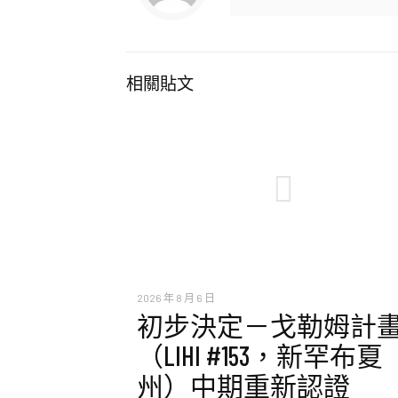
相關貼文
2026 年 8 月 6 日
初步決定－戈勒姆計
（LIHI #153，新罕布夏
州）中期重新認證