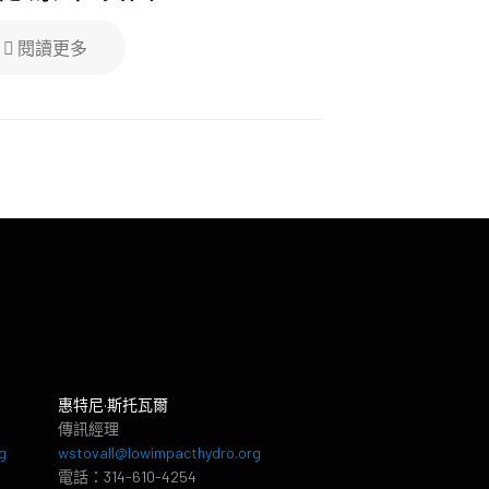
閱讀更多
惠特尼·斯托瓦爾
傳訊經理
g
wstovall@lowimpacthydro.org
電話：314-610-4254