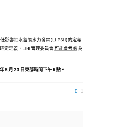
響抽水蓄能水力發電 (LI-PSH) 的定義
定定義，LIHI 管理委員會
可能會考慮
為
年 5 月 20 日東部時間下午 5 點。
0