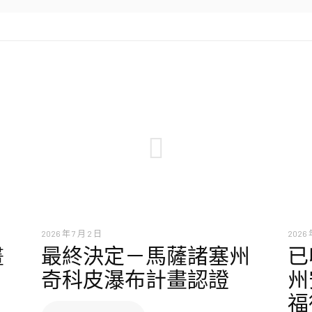
2026 年 7 月 2 日
2026 
畫
最終決定－馬薩諸塞州
已
奇科皮瀑布計畫認證
州
福