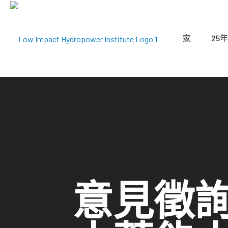
家
25年
意見徵詢