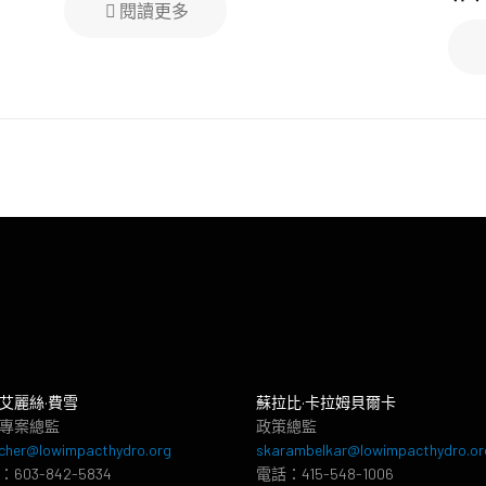
閱讀更多
艾麗絲·費雪
蘇拉比·卡拉姆貝爾卡
專案總監
政策總監
cher@lowimpacthydro.org
skarambelkar@lowimpacthydro.or
603-842-5834
電話：415-548-1006