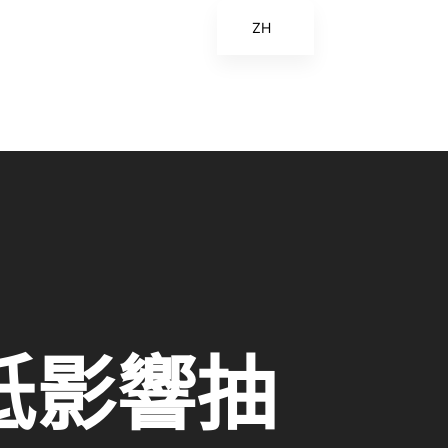
ZH
EN
ES
FR
ZH_CN
 低影響抽