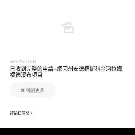
2026 年 6 月 9 日
已收到完整的申請—緬因州安德羅斯科金河拉姆
福德瀑布項目
閱讀更多
評論已關閉。