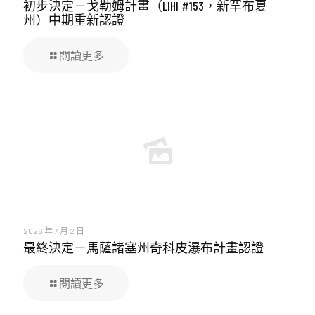
初步決定－戈勒姆計畫（LIHI #153，新罕布夏
州）中期重新認證
閱讀更多
2026 年 7 月 2 日
最終決定－馬薩諸塞州奇科皮瀑布計畫認證
閱讀更多