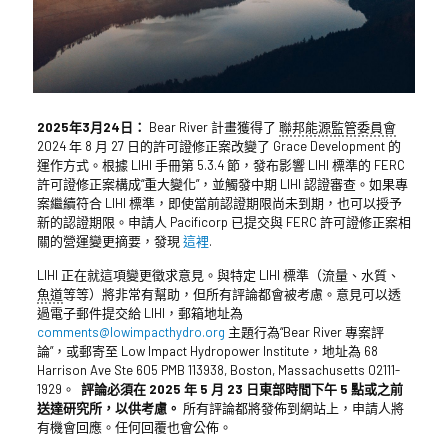
2025年3月24日：
Bear River 計畫獲得了
聯邦能源監管委員會
2024 年 8 月 27 日的許可證修正案改變了 Grace Development 的
運作方式。根據 LIHI 手冊第 5.3.4 節，發布影響 LIHI 標準的 FERC
許可證修正案構成“重大變化”，並觸發中期 LIHI 認證審查。如果專
案繼續符合 LIHI 標準，即使當前認證期限尚未到期，也可以授予
新的認證期限。申請人 Pacificorp 已提交與 FERC 許可證修正案相
關的營運變更摘要，發現
這裡
.
LIHI 正在就這項變更徵求意見。與特定 LIHI 標準（流量、水質、
魚道
等等）將非常有幫助，但所有評論都會被考慮。意見可以透
過電子郵件提交給 LIHI，郵箱地址為
comments@lowimpacthydro.org
主題行為“Bear River 專案評
論”，或郵寄至 Low Impact Hydropower Institute，地址為 68
Harrison Ave Ste 605 PMB 113938, Boston, Massachusetts 02111-
1929。
評論必須在 2025 年 5 月 23 日東部時間下午 5 點或之前
送達研究所，以供考慮。
所有評論都將發佈到網站上，申請人將
有機會回應。任何回覆也會公佈。