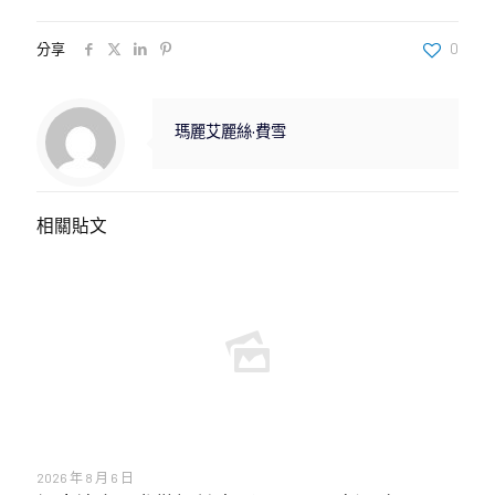
分享
0
瑪麗艾麗絲·費雪
相關貼文
2026 年 8 月 6 日