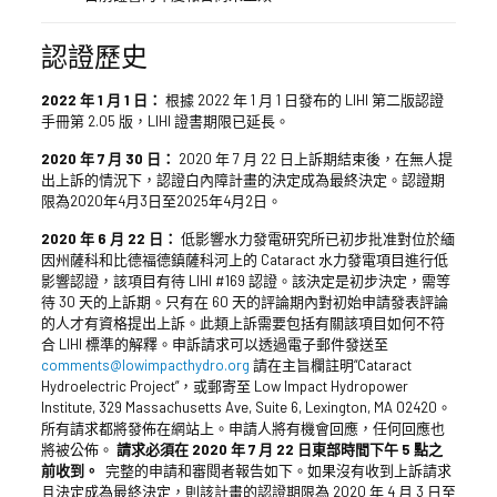
認證歷史
2022 年 1 月 1 日：
根據 2022 年 1 月 1 日發布的 LIHI 第二版認證
手冊第 2.05 版，LIHI 證書期限已延長。
2020 年 7 月 30 日：
2020 年 7 月 22 日上訴期結束後，在無人提
出上訴的情況下，認證白內障計畫的決定成為最終決定。認證期
限為2020年4月3日至2025年4月2日。
2020 年 6 月 22 日：
低影響水力發電研究所已初步批准對位於緬
因州薩科和比德福德鎮薩科河上的 Cataract 水力發電項目進行低
影響認證，該項目有待 LIHI #169 認證。該決定是初步決定，需等
待 30 天的上訴期。只有在 60 天的評論期內對初始申請發表評論
的人才有資格提出上訴。此類上訴需要包括有關該項目如何不符
合 LIHI 標準的解釋。申訴請求可以透過電子郵件發送至
comments@lowimpacthydro.org
請在主旨欄註明“Cataract
Hydroelectric Project”，或郵寄至 Low Impact Hydropower
Institute, 329 Massachusetts Ave, Suite 6, Lexington, MA 02420。
所有請求都將發佈在網站上。申請人將有機會回應，任何回應也
將被公佈。
請求必須在 2020 年 7 月 22 日東部時間下午 5 點之
前收到。
完整的申請和審閱者報告如下。如果沒有收到上訴請求
且決定成為最終決定，則該計畫的認證期限為 2020 年 4 月 3 日至