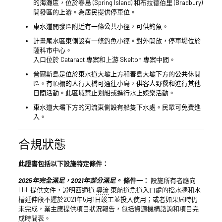
的海灘區，位於春島 (Spring Island) 和布拉德伯里 (Bradbury)
開發區的上游。為居民提供停車位。
東水道開發區附近有一條公共小徑，可供釣魚。
計畫尾水區東側設有一條釣魚小徑。對外開放，停車場位於
薩科市中心。
入口位於 Cataract 專案和上游 Skelton 專案中間。
普爾斯島是位於東水道大壩上方和春島大壩下方的公共休閒
區。有頂棚的人行天橋可通往小島，供客人野餐和進行其他
日間活動。此區域禁止划船或進行水上娛樂活動。
東水道大壩下方的河流東側設有船隻下水處。民眾可免費進
入。
合規狀態
此證書包括以下設施特定條件：
2025年完全滿足，2021年部分滿足。
條件一：
設施所有者應向
LIHI 提供文件，證明西通道
導流
東航道魚道入口處的擋水牆和水
槽延伸段不遲於2021年5月1日竣工並投入使用；或者如果屆時仍
未完成，業主應提供項目狀況報告，包括資源機構諮詢和項目完
成時間表。