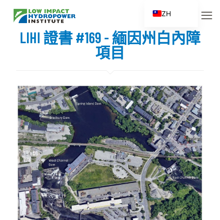
ZH
EN
LIHI 證書 #169 - 緬因州白內障
ES
項目
FR
ZH_CN