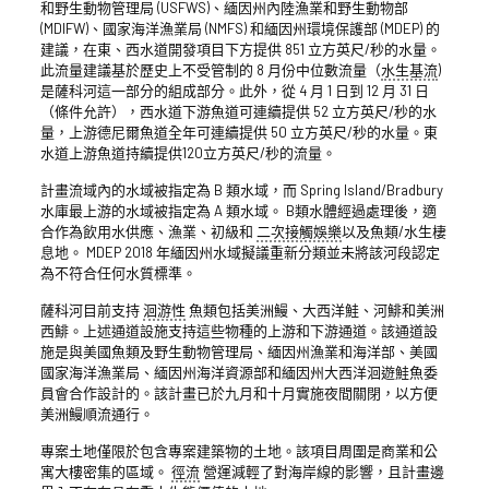
和野生動物管理局 (USFWS)、緬因州內陸漁業和野生動物部
(MDIFW)、國家海洋漁業局 (NMFS) 和緬因州環境保護部 (MDEP) 的
建議，在東、西水道開發項目下方提供 851 立方英尺/秒的水量。
此流量建議基於歷史上不受管制的 8 月份中位數流量（
水生基流
)
是薩科河這一部分的組成部分。此外，從 4 月 1 日到 12 月 31 日
（條件允許），西水道下游魚道可連續提供 52 立方英尺/秒的水
量，上游德尼爾魚道全年可連續提供 50 立方英尺/秒的水量。東
水道上游魚道持續提供120立方英尺/秒的流量。
計畫流域內的水域被指定為 B 類水域，而 Spring Island/Bradbury
水庫最上游的水域被指定為 A 類水域。 B類水體經過處理後，適
合作為飲用水供應、漁業、初級和
二次接觸娛樂
以及魚類/水生棲
息地。 MDEP 2018 年緬因州水域擬議重新分類並未將該河段認定
為不符合任何水質標準。
薩科河目前支持
洄游性
魚類包括美洲鰻、大西洋鮭、河鯡和美洲
西鯡。上述通道設施支持這些物種的上游和下游通道。該通道設
施是與美國魚類及野生動物管理局、緬因州漁業和海洋部、美國
國家海洋漁業局、緬因州海洋資源部和緬因州大西洋洄遊鮭魚委
員會合作設計的。該計畫已於九月和十月實施夜間關閉，以方便
美洲鰻順流通行。
專案土地僅限於包含專案建築物的土地。該項目周圍是商業和公
寓大樓密集的區域。
徑流
營運減輕了對海岸線的影響，且計畫邊