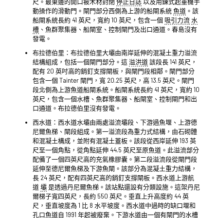
尺。最東邊的開口被木材封閉
停止日誌
以及用鍊式起重機手
動操作的滑動門。閘門部分西側為上游的船閘系統
魚道
。該
船閘系統長約 41 英尺，寬約 10 英尺，包含一個
吸引力流
水
槽
、魚群聚集器、船閘室、控制閘門及出口通道。春島沒有
發電。
布拉德伯里：布拉德伯里大壩由南岸延伸的混凝土重力溢流
結構組成，包括一個閘門部分。這
溢洪道
該段長 141 英尺，
配有 20 英吋高的銷釘支撐閘板，與閘門段相鄰。閘門部分
包含一個 Tainter 閘門，寬 20.25 英尺，高 13.5 英尺。閘門
段北側為上游魚道船閘系統。船閘系統長約 41 英尺，寬約 10
英尺，包含一個水槽、魚群聚集器、船閘室、控制閘門和出
口通道。布拉德伯里沒有發電。
西水道：西水道水壩由兩處溢流壩段、下游過魚堰、上游德
尼爾魚梯、閘段組成。第一溢流段為重力式結構，由石砌體
和混凝土構成，並附有混凝土蓋板。該段從西岸延伸 193 英
尺至一個角點，從角點延伸 44.5 英尺至原魚道。此溢流部分
配備了一個四英尺高的充氣橡膠囊。第二段溢流段從閘門段
延伸至德尼爾魚梯及下游魚閘。該部分為混凝土重力結構，
長 24 英尺，配有四英尺高的銷釘支撐閘板。西水道上游航
道
壩
是透過丹尼爾魚梯。該站點還設有分類設施。這架丹尼
爾梯子寬四英尺，長約 550 英尺。垂直上升高度約 44 英
尺，垂直坡度為 1 比 8 水平坡度。西水道中過時的缺口堰和
孔口魚道自 1991 年起被廢棄。下游水道由一個有閘門的水槽