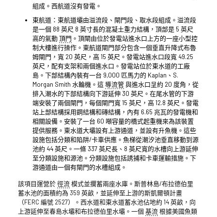
組成。西航道沒有發電。
東航道：東航道壩由溢流段、閘門段、取水段組成。溢流段
是一個 88 英尺 8 英寸長的混凝土重力結構，頂部是 5 英尺
高的氣動
頂門
。頂閘由位於發電站進水口上方的一座小型控
制大樓進行操作。東航道閘門部分包含一個垂直升降式布魯
姆閘門，寬 20 英尺，高 15 英尺。發電站進水口段寬 49.25
英尺，配有支架和兩個進水口。發電站位於東水道的工廠
島。下部結構內裝有一台 9,000 匹馬力的 Kaplan、S.
Morgan Smith 水輪機。這
導流管
與進水口呈約 20 度角，從
排入潮水的下部結構向下游延伸 30 英尺。在尾水管的下游
端安裝了兩個閘門，每個閘門寬 15 英尺，高 12.8 英尺。發電
站上部結構採用鋼結構和磚結構，內有 6.65 兆瓦的發電機和
相關設備。安裝了一台 60 噸容量的橋式起重機來為該裝置
提供服務。東水道大壩設有上游通道，並設有升魚機。這些
設施包括分類和陷阱/卡車供應。魚梯從潮汐池垂直移動到源
池約 44 英尺。一條 337 英尺長、8 英尺寬的水槽向上游延伸
至分類設施和源池。分類設施包括誘捕和卡車運輸措施。下
游通道由一個有閘門的水槽組成。
該項目運營於
徑流
模式並攔蓄兩座水庫。斯普林島/布拉德伯里
蓄水池的面積約為 359 英畝，並延伸至上游的斯凱爾頓計畫
（FERC 編號 2527）。西水道和東水道蓄水池佔地約 14 英畝，向
上游延伸至春島水壩和布拉德伯里水壩。一個
基流
根據美國魚類