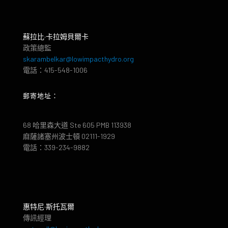
蘇拉比·卡拉姆貝爾卡
政策總監
skarambelkar@lowimpacthydro.org
電話：415-548-1006
郵寄地址：
68 哈里森大道 Ste 605 PMB 113938
麻薩諸塞州波士頓 02111-1929
電話：339-234-9882
惠特尼·斯托瓦爾
傳訊經理