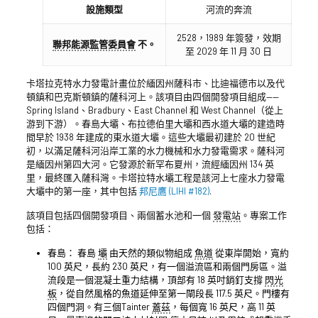
設施類型
河流的奔流
2528，1989 年簽發，效期
聯邦能源監管委員會
不。
至 2029 年 11 月 30 日
卡塔拉克特水力發電計畫位於緬因州薩科市、比迪福德市以及代
頓鎮和巴克斯頓鎮的薩科河上。該項目由四個開發項目組成——
Spring Island、Bradbury、East Channel 和 West Channel（從上
游到下游）。春島大壩、布拉德伯里大壩和西水道大壩的建造時
間早於 1938 年建成的東水道大壩。這些大壩最初建於 20 世紀
初，以滿足薩科河沿岸工業的水力機械和水力發電需求。薩科河
是緬因州第四大河。它發源於新罕布夏州，流經緬因州 134 英
里，最終匯入薩科灣。卡塔拉特水壩工程是該河上七座水力發電
大壩中的第一座，其中包括
邦尼鷹 (LIHI #182)
.
該項目包括四個開發項目、兩個蓄水池和一個
發電站
。專案工作
包括：
春島： 春島
壩
由天然的類似物組成
魚道
從東岸開始，寬約
100 英尺，長約 230 英尺，有一個溢流區和兩個門房區。溢
流段是一個混凝土重力結構，頂部有 18 英吋銷釘支撐
閃光
板
，從自然風格的魚道延伸至第一閘段長 117.5 英尺。門樓有
四個門洞。有三個Tainter
蓋茲
，每個寬 16 英尺，高 11 英