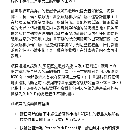
界內不存在具有重大生態價值的土地。
計畫附近可能存在的受威脅或瀕危物種包括大西洋鱘魚、短鼻
鱘、北長耳蝠、環頸鴴、紅腹濱鷸和小輪生鷸。儘管計畫業主正
在與國家海洋漁業局協商，以確保該計畫能夠適當滿足這兩種鱘
魚的需求，但計畫附近尚未發現鱘魚物種的關鍵棲息地。與美國
魚類及野生動物管理局的協商並未發現計畫區域內有任何蝙蝠冬
眠地或產房棲息地。此計畫下游的潮汐河段可能出現環頸鴴、紅
腹濱鷸和小輪生鷸。徑流式作業減少了對這些物種產生任何影響
的可能性。小輪生栒子是一種高地物種，在計畫邊界內不太可能
發現。
項目週邊支援列入
國家歷史遺跡名錄
以及工程附近工廠島上的工
廠建築均符合列入名單的條件。這 11 個考古遺址可能可以追溯到
1630 年，當時歐洲人首次在這條河上定居。在計畫邊界進行任何
地面擾動活動之前，必須諮詢國家歷史保護辦公室 (SHPO)。 SHPO
也指出，該專案的持續營運不會對任何列入名錄的房產或可能有
資格列入 NRHP 的房產產生不利影響。
此項目的娛樂資源包括：
鑽石河畔船隻下水處位於薩科市擁有和營運的春島大壩和布
拉德伯里大壩上游。民眾可免費進入。
扶輪公園海灘 (Rotary Park Beach) 是一處由城市擁有和經營