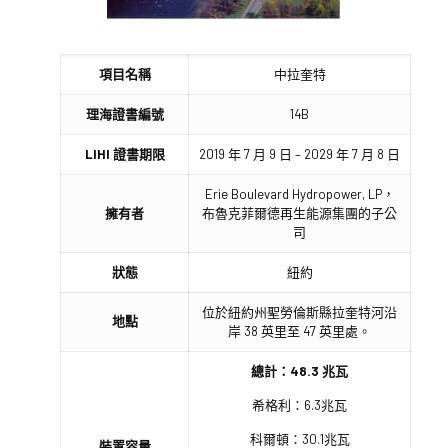
項目名稱
中拉奎特
理海證書編號
14B
LIHI 證書期限
2019 年 7 月 9 日 – 2029 年 7 月 8 日
Erie Boulevard Hydropower, LP，
擁有者
布魯克菲爾德再生能源集團的子公
司
狀態
紐約
位於紐約州聖勞倫斯縣拉奎特河沿
地點
岸 38 英里至 47 英里處。
總計：48.3 兆瓦
希格利：6.3兆瓦
科爾頓：30.1兆瓦
裝置容量