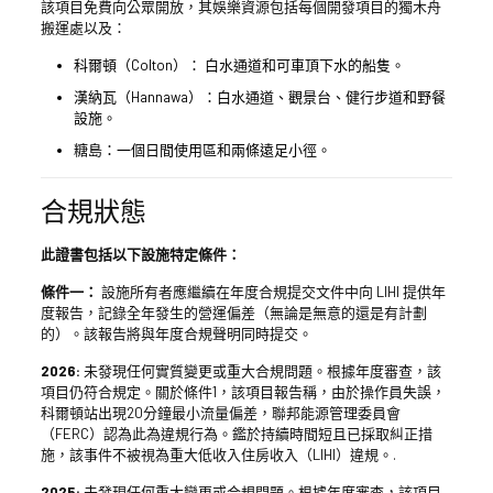
該項目免費向公眾開放，其娛樂資源包括每個開發項目的獨木舟
搬運處以及：
科爾頓（Colton）： 白水通道和可車頂下水的船隻。
漢納瓦（Hannawa）：白水通道、觀景台、健行步道和野餐
設施。
糖島：一個日間使用區和兩條遠足小徑。
合規狀態
此證書包括以下設施特定條件：
條件一：
設施所有者應繼續在年度合規提交文件中向 LIHI 提供年
度報告，記錄全年發生的營運偏差（無論是無意的還是有計劃
的）。該報告將與年度合規聲明同時提交。
2026:
未發現任何實質變更或重大合規問題。根據年度審查，該
項目仍符合規定。關於條件1，該項目報告稱，由於操作員失誤，
科爾頓站出現20分鐘最小流量偏差，聯邦能源管理委員會
（FERC）認為此為違規行為。鑑於持續時間短且已採取糾正措
施，該事件不被視為重大低收入住房收入（LIHI）違規。.
2025:
未發現任何重大變更或合規問題。根據年度審查，該項目