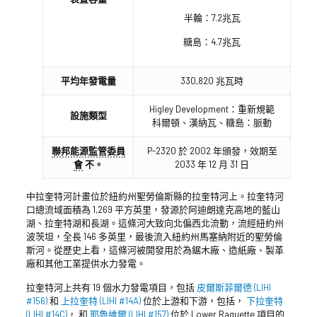
半輪：7.2兆瓦
糖島：4.7兆瓦
平均年發電量
330,820 兆瓦時
Higley Development：重新規範
設施類型
科爾頓、漢納瓦、糖島：脈動
聯邦能源監管委員
P-2320 於 2002 年頒發，效期至
會
不。
2033 年 12 月 31 日
中拉奎特河計畫位於紐約州聖勞倫斯縣的拉奎特河上。拉奎特河
口總流域面積為 1,269 平方英里，發源於阿迪朗達克高地的藍山
湖、拉奎特湖和長湖。這條河大致向北偏西北流動，流經紐約州
波茨坦，全長 146 多英里，最後流入紐約州馬塞納附近的聖勞倫
斯河。從歷史上看，這條河被開發用於為鋸木廠、造紙廠、製革
廠和其他工業提供水力發電。
拉奎特河上共有 19 個水力發電項目，包括
皮爾斯菲爾德 (LIHI
#156)
和
上拉奎特 (LIHI #14A)
位於上游和下游，包括，
下拉奎特
(LIHI #14C)
， 和
耶魯維爾 (LIHI #157)
位於 Lower Raquette 項目的