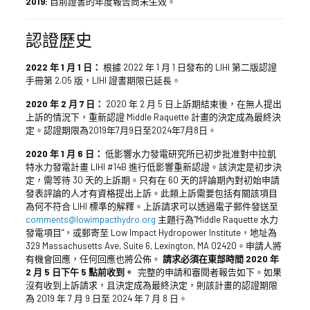
2019:
目前證書的年度報告尚未生效。
認證歷史
2022 年 1 月 1 日：
根據 2022 年 1 月 1 日發布的 LIHI 第二版認證
手冊第 2.05 版，LIHI 證書期限已延長。
2020 年 2 月 7 日：
2020 年 2 月 5 日上訴期結束後，在無人提出
上訴的情況下，重新認證 Middle Raquette 計畫的決定成為最終決
定。認證期限為2019年7月9日至2024年7月8日。
2020 年 1 月 6 日：
低影響水力發電研究所已初步批准對中拉凱
特水力發電計畫 LIHI #14B 進行低影響重新認證。該決定是初步決
定，需等待 30 天的上訴期。只有在 60 天的評論期內對初始申請
發表評論的人才有資格提出上訴。此類上訴需要包括有關該項目
為何不符合 LIHI 標準的解釋。上訴請求可以透過電子郵件發送至
comments@lowimpacthydro.org
主題行為“Middle Raquette 水力
發電項目”，或郵寄至 Low Impact Hydropower Institute，地址為
329 Massachusetts Ave, Suite 6, Lexington, MA 02420。申請人將
有機會回應，任何回應也將公佈。
請求必須在東部時間 2020 年
2 月 5 日下午 5 點前收到。
完整的申請和審閱者報告如下。如果
沒有收到上訴請求，且決定成為最終決定，則該計畫的認證期限
為 2019 年 7 月 9 日至 2024 年 7 月 8 日。