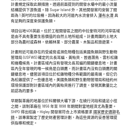
計畫規定採取此類措施。透過前面提到的開發水壩中的最小流量
結構提供下游魚道。除 Sugar Island 外，其他開發案均安裝了間
距為 1 英吋的垃圾柵，因為較大的河道內水流會排入
瀑布水潭
具
有足夠的深度來保護魚類。
項目佔地406英畝。位於工程開發區之間的中拉奎特河的河岸區域
是由不具有重要生態價值的自然土地所組成。計畫周圍的土地大
部分為農村或森林，依賴林業、部分農業、木製品和旅遊業。
計畫附近可能存在的受威脅或瀕危物種包括美國魚類與野生動物
管理局 (USFWS) 確定的北長耳蝠、黃貽貝、普通潛鳥、雲杉松雞
和幾種候鳥。計畫區域內沒有發現北長耳蝠的關鍵棲息地，計畫
區內全年發現的唯一候鳥是白頭鷹，而計畫區內沒有白頭鷹的關
鍵棲息地。儘管該項目位於松雞物種分佈範圍的最南端，但它仍
為松雞提供了一些棲息地。美國魚類和野生動物管理局和紐約州
環境保護部對計畫區域內的黃貽貝進行了調查，發現其數量比之
前認為的要多。
早期製革廠的地基位於科爾頓大壩下游，在繞行河段和遠足小徑
之間。該制革廠在 1856 年至 1898 年期間對當地經濟尤為重要。
SHPO 得出結論，Higley 開發案符合上市資格要求
國家歷史遺跡名
錄
。該專案製定了歷史財產管理計劃，為這些資源的妥善管理提
供指導和規定。