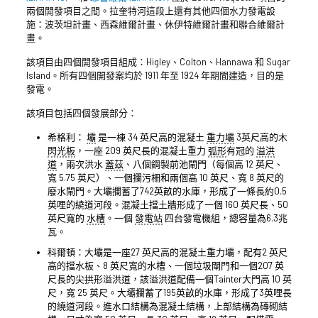
兩個開發項目之間。拉奎特河這段上還有其他四個水力發電設
施：波茨坦計畫、西森維爾計畫、休伊特維爾計畫和聯合維爾計
畫。
該項目由四個開發項目組成：Higley、Colton、Hannawa 和 Sugar
Island。所有四個開發案均於 1911 年至 1924 年期間建造，目的是
發電。
該項目包括四個發展部分：
希格利：
壩
是一棟 34 英尺高的混凝土
重力壩
3英尺高的木
閃光板
，一座 209 英尺長的混凝土重力
弧形
有冠的
溢洪
道
，兩次洪水
蓋茲
、八個鋼製前池閘門（每個高 12 英尺、
寬 5.75 英尺）、一個攔污柵和兩個高 10 英尺、寬 8 英尺的
廢水閘門。大壩攔蓄了742英畝的水庫，形成了一條長約0.5
英哩的繞道河段。混凝土擋土牆形成了一個 160 英尺長、50
英尺寬的
水槽
。一個
發電站
四台發電機組，總容量為6.3兆
瓦。
科爾頓：大壩是一座27 英尺高的混凝土重力壩，配有2 英尺
高的擋水板、8 英尺寬的水槽、一個垃圾閘門和一個207 英
尺長的尖拱形溢洪道，該溢洪道配備一個Tainter大門高 10 英
尺，寬 25 英尺。大壩攔蓄了195英畝的水庫，形成了3英哩長
的繞道河段。進水口結構為混凝土結構，上部結構為磚砌結