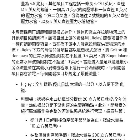
量為 4.8 兆瓦。其他項目工程包括一條長 4,470 英尺、直徑
13.5 英尺的鋼管、一個高 71 英尺的調壓罐和一個直徑 11 英尺
的
壓力水管
至第二分叉處，分為通往 2 號機組的 8 英尺直徑
壓力水管，以及 8 英尺直徑壓力水管短管。
本專案採用再調節和脈衝模式運作。營運與業主在拉凱特河上的
其他項目協調進行。該項目最上游的希格利 (Higley) 開發項目作為
一種再調節開發項目，旨在為下游水力發電設施提供更穩定的水
流。 Higley 下方的每個開發項目都以脈衝模式運行，將 Colton 和
Hannawa 的正常水庫波動限制在不超過 0.4 英尺，將 Sugar Island
的正常水庫波動限制在不超過 1.0 英尺。當總流入量足以通過最小
旁路流量並在其最小渦輪機極限下運行一台渦輪機時，每個開發
項目都會發電。每個開發項目都規定了最低流量：
Higley：全年透過
停止日誌
大壩的一部分，以方便下游
魚
道
.
科爾頓：透過進水口結構部分提供 20 立方英尺/秒的全年流
量，該結構部分是下游魚類的主要運動點。此外，開發案的
繞行區域將作為完整的河流生態系統進行管理，這意味著：
從 11 月 1 日起到梭魚產卵季節開始為止，釋放水量為
110 立方英尺/秒。
在整個梭魚產卵季節，釋放水量為 200 立方英尺/秒。