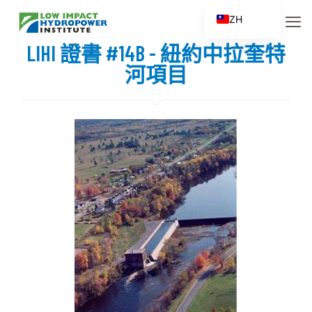
ZH
EN
LIHI 證書 #14B - 紐約中拉奎特
ES
河項目
FR
ZH_CN