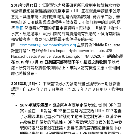
2019年8月13日：
低影響水力發電研究所已收到中拉凱特水力發
電計畫低影響重新認證的完整申請。 LIHI 正在就此申請徵求公眾
意見。具體來說，我們想知道您是否認為該項目符合第二版手冊
中修訂的 LIHI 低影響認證標準。請查看 LIHI 修訂版中的計劃和標
準
手冊
然後審查下面的項目申請資料。與特定 LIHI 標準（流量、
水質、魚通過等）直接相關的評論將是最有幫助的，但所有評論
都會被考慮。意見可以透過電子郵件提交給研究
所：
comments@lowimpacthydro.org
主題行為“Middle Raquette
計畫評論”，或郵寄至 Low Impact Hydropower Institute, 329
Massachusetts Avenue, Suite 6, Lexington, MA 02420。
評論必須
在 2019 年 10 月 12 日美國東部時間下午 5 點或之前收到
予以考
慮。所有評論都將發佈到網站上，申請人將有機會回應。任何回
應也將被發布。
2015年5月15日：
中拉奎特河水力發電計畫已獲得第三期低影響
認證，自 2014 年 7 月 9 日生效，至 2019 年 7 月 9 日到期，條件如
下：
2017 年條件滿足。
設施所有者應制定偏差減少計劃 (DRP) 草
案，並在 LIHI 認證 MRRP 後三個月內提交給 LIHI。 DRP 定義
了水壩洩洪和池塘水位維護的主動操作控制方法，以減少未
來發生操作偏差的可能性。 DRP 需要解決審查員的報告中發
現的特定問題和潛在建議。需要考慮的選項應包括控制中心
的聲音警報和
可程式邏輯控制器
。 DRP 應描述考慮的選項、