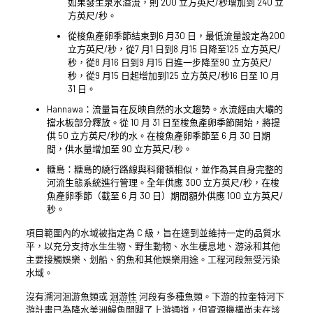
如果發生泉水溢流，則 200 立方英尺/秒增加到 240 立
方英尺/秒。
從梭魚產卵季節結束到6 月30 日，最低流量設定為200
立方英尺/秒，從7 月1 日到8 月15 日降至125 立方英尺/
秒，從8 月16 日到9 月15 日進一步降至90 立方英尺/
秒，從9 月15 日起增加到125 立方英尺/秒16 日至 10 月
31 日。
Hannawa：流量旨在反映自然的水文趨勢。水流經由大壩的
擋水板部分釋放。從 10 月 31 日至梭魚產卵季節開始，將提
供 50 立方英尺/秒的水。在梭魚產卵季節至 6 月 30 日期
間，供水量增加至 90 立方英尺/秒。
糖島：糖島的繞行路線與科爾頓相似，並作為其自身完整的
河流生態系統進行管理。全年供應 300 立方英尺/秒，在梭
魚產卵季節（截至 6 月 30 日）期間額外供應 100 立方英尺/
秒。
項目範圍內的水域被指定為 C 級，旨在達到並維持一定的品質水
平，以充分支持水生生物、野生動物、水生棲息地、游泳和其他
主要接觸娛樂、划船、釣魚和其他娛樂用途。工程河段無受污染
水域。
沒有溯河洄游魚類或
洄游性
河段有多種魚類。下游的拉奎特河下
游計畫已為降水美洲鰻魚開闢了上游通道，但資源機構尚未在該