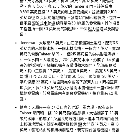
構，尺寸為寬 50 英尺、長 30 英尺、高 12 英尺，配備電
動、高 16 英尺、寬 25.5 英尺的 Tainter 閘門。該管道由
9,890 英尺直徑 13.5 英尺的地上鋼管組成，並過渡到 2,100
英尺直徑 12 英尺的埋地鋼管。發電站由磚和鋼製成，包含三
個垂直
混流式水輪機
總容量為30.1兆瓦的發電機。其他項目
工程包括一個 80 英尺高的調壓罐、三個
壓力管道
以及鋼管
道。
Hannawa：大壩高38 英尺，由石頭和混凝土製成，配有3.5
英尺高的木製擋水板、一個木材溜槽、一個高14 英尺、寬28
英尺的電動Tainter 閘門、一個215 英尺長的尖拱形溢洪道，
和一個水閘。大壩攔蓄了 204 英畝的水庫，形成了 0.5 英里
長的繞道河段。樞紐結構有五扇滑動木閘門，全部高 18 英
尺，其中三扇寬 9.7 英尺，一扇寬 9 英尺，一扇寬 8.8 英尺。
這
運河
長 2,700 英尺，底部寬 30 英尺，頂部寬 120 英尺，
平均深度 22 英尺。垃圾架完全覆蓋了運河入口。兩根直徑
10 英尺、長 190 英尺的壓力水管將水流輸送至一座砂岩和結
構鋼發電站，該發電廠內有兩台發電機組，總容量為 7.2 兆
瓦。
糖島：大壩是一座 37 英尺高的混凝土重力壩，配有兩個
Tainter 閘門和一條 192 英尺長的溢洪道。大壩攔蓄了 29 英
畝的水庫，形成了 1 英里長的繞道河段。進水口結構由混凝
土和磚塊製成，並配有攔污柵和鋼
頭
大門寬 14 英尺，高 16
英尺。發電站由磚和結構鋼組成，裝有兩台發電機組，總容