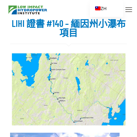
ZH
EN
LIHI 證書 #140 – 緬因州小瀑布
ES
項目
FR
ZH_CN