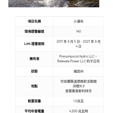
項目名稱
小瀑布
理海證書編號
140
2017 年 9 月 5 日 – 2027 年 9 月
LIHI 證書期限
4 日
Presumpscot Hydro LLC，
擁有者
Relevate Power LLC 的子公司
狀態
緬因州
坎伯蘭縣溫德姆和戈勒姆
地點
河哩16.9
普雷桑普斯科特河
裝置容量
1.0兆瓦
平均年發電量
4,200 兆瓦時