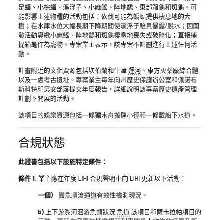
足蝠、小棕蝠、溪浮子、小麻鰩、陸地鷸、東部箱龜和斑龜。可
能影響上述物種的活動包括：砍伐可能為蝙蝠提供棲息地的大
樹；在水庫水位大幅長期下降期間使溪浮子貽貝暴露/脫水；因開
發活動導緻小麻鰩、陸地鷸和斑龜棲息地喪失或破碎化；直接捕
捉箱龜作為寵物。專案業主表示，該專案不計劃進行上述任何活
動。
計畫附近的文化資源包括坎伯蘭和牛津
運河
、東方火藥廠綜合體
以及一處考古遺址。專案業主每年向州歷史保護辦公室和佩諾布
斯科特印第安部落提交年度報告，詳細說明該專案歷史遺產管理
計劃下開展的活動。
該項目的娛樂資源包括一條獨木舟搬運小徑和一條載船下水道。
合規狀態
此證書包括以下設施特定條件：
條件 1.
業主應在年度 LIHI 合規聲明中向 LIHI 更新以下活動：
一個）
鰻魚順流通道有效性檢測現況。
b)
上下游溯河洄游魚類狀況
魚道
該項目和薩卡拉帕項目的