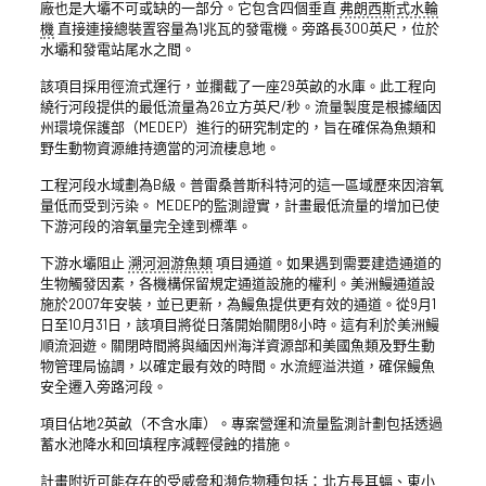
廠也是大壩不可或缺的一部分。它包含四個垂直
弗朗西斯式水輪
機
直接連接總裝置容量為1兆瓦的發電機。旁路長300英尺，位於
水壩和發電站尾水之間。
該項目採用徑流式運行，並攔截了一座29英畝的水庫。此工程向
繞行河段提供的最低流量為26立方英尺/秒。流量製度是根據緬因
州環境保護部（MEDEP）進行的研究制定的，旨在確保為魚類和
野生動物資源維持適當的河流棲息地。
工程河段水域劃為B級。普雷桑普斯科特河的這一區域歷來因溶氧
量低而受到污染。 MEDEP的監測證實，計畫最低流量的增加已使
下游河段的溶氧量完全達到標準。
下游水壩阻止
溯河洄游魚類
項目通道。如果遇到需要建造通道的
生物觸發因素，各機構保留規定通道設施的權利。美洲鰻通道設
施於2007年安裝，並已更新，為鰻魚提供更有效的通道。從9月1
日至10月31日，該項目將從日落開始關閉8小時。這有利於美洲鰻
順流洄遊。關閉時間將與緬因州海洋資源部和美國魚類及野生動
物管理局協調，以確定最有效的時間。水流經溢洪道，確保鰻魚
安全遷入旁路河段。
項目佔地2英畝（不含水庫）。專案營運和流量監測計劃包括透過
蓄水池降水和回填程序減輕侵蝕的措施。
計畫附近可能存在的受威脅和瀕危物種包括：北方長耳蝠、東小