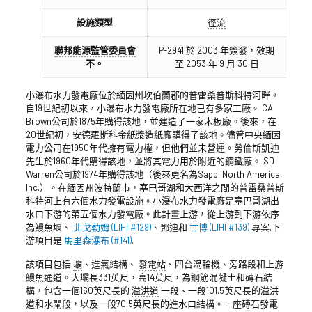
設施類型
徑流
聯邦能源監管委員會
P-2941 於 2003 年簽發，效期
不。
至 2053 年 9 月 30 日
小瀑布水力發電廠位於緬因州坎伯蘭郡的普雷桑普斯科特河畔。
自19世紀初以來，小瀑布水力發電廠所在地已有多家工廠。 CA
Brown公司於1875年購得該地，並建造了一家木板廠。後來，在
20世紀初，安德羅斯科金紙漿造紙廠購得了該地。儘管中央緬因
電力公司在1950年代擁有電力權，但他們並未營運。勞倫斯凱迪
先生於1960年代購得該地，並將其電力用於附近的鋼鐵廠。 SD
Warren公司於1974年購得該地（後來更名為Sappi North America,
Inc.）。在緬因州波特蘭市，塞巴哥湖和大西洋之間的普雷桑普斯
科特河上有六個水力發電設施。小瀑布水力發電廠是塞巴哥湖出
水口下游的第五個水力發電廠。此計畫上游，從上游到下游依序
為鰻魚堰、
北戈勒姆 (LIHI #129)
、鄧迪和
甘博 (LIHI #139)
專案.下
游項目是
馬里森瀑布 (#141)
.
該項目包括
壩
、進氣結構、
發電站
、四台渦輪機、旁路段和上游
鰻魚通道。大壩長331英尺，高14英尺，為鋼筋混凝土和磚石結
構，包含一個160英尺長的
溢洪道
一段、一段101.5英尺長的溢洪
道和水閘段，以及一段70.5英尺長的進水口結構。一座磚石發電