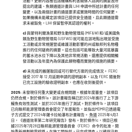
活動。更新內容應包括機構和利害關係人諮詢的摘要及所
提出的建議、魚類通道計畫與 LIHI 申請中所述計畫的任何
變更，以及兩個計畫的通道要求或實施時間的任何變更。
如果機構未能確定該項目已提供安全通道，且此類通道需
求未被豁免，LIHI 保留暫停其認證的權利。
c)
與蒙特利爾漁業和野生動物管理局 (MIF&W) 和/或美國魚
類及野生動物管理局 (USFWS) 就可能在該地點出現並受施
工活動或非常規運營或維護活動影響的州或聯邦列名物種
進行的任何磋商的摘要。這也包括可能導致大量河底暴露
的蓄水池水位下降以及其他非常規活動。還應提供相關觸
發活動以及年度內為保護此類物種而實施的措施的摘要。
d)
未完成的搬運取回或可行替代方案的完成情況。 FERC
接受 2017 年 12 月延期申請的證明副本，以及 FERC 隨後對
已完工設施的驗收證明副本，也應在收到後提供。
2025:
未發現任何重大變更或合規問題。根據年度審查，該項目
仍然合規。對於條件1a，該計畫報告稱已於2024年進行了上下游
鰻魚有效性測試，並於2025年進行了測試。對於條件1b，該項目
已向聯邦能源管理委員會提交了年度報告，並指出MDMR已透過電
子方式提交了2024年薩卡拉帕瀑布計畫報告。
魚道
2025年4月3
日，《通道效率第二年研究報告》發布。對於條件1c，項目已根
據2025年7月28日聯邦能源管理委員會（FERC）命令的批准，開
始重新規劃輸電線路。在施工開始前，已完成調查，以確保沒有