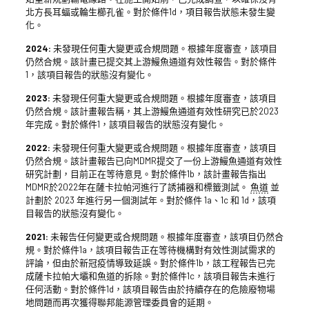
北方長耳蝠或輪生櫛孔雀。對於條件1d，項目報告狀態未發生變
化。
2024:
未發現任何重大變更或合規問題。根據年度審查，該項目
仍然合規。該計畫已提交其上游鰻魚通道有效性報告。對於條件
1，該項目報告的狀態沒有變化。
2023:
未發現任何重大變更或合規問題。根據年度審查，該項目
仍然合規。該計畫報告稱，其上游鰻魚通道有效性研究已於2023
年完成。對於條件1，該項目報告的狀態沒有變化。
2022:
未發現任何重大變更或合規問題。根據年度審查，該項目
仍然合規。該計畫報告已向MDMR提交了一份上游鰻魚通道有效性
研究計劃，目前正在等待意見。對於條件1b，該計畫報告指出
MDMR於2022年在薩卡拉帕河進行了誘捕器和標籤測試。
魚道
並
計劃於 2023 年進行另一個測試年。對於條件 1a、1c 和 1d，該項
目報告的狀態沒有變化。
2021:
未報告任何變更或合規問題。根據年度審查，該項目仍然合
規。對於條件1a，該項目報告正在等待機構對有效性測試需求的
評論，但由於新冠疫情導致延誤。對於條件1b，該工程報告已完
成薩卡拉帕大壩和魚道的拆除。對於條件1c，該項目報告未進行
任何活動。對於條件1d，該項目報告由於持續存在的危險廢物場
地問題而再次獲得聯邦能源管理委員會的延期。