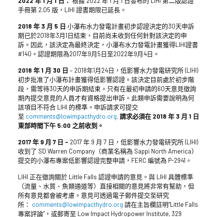
2022 年 1 月 1 日：
根據 2022 年 1 月 1 日發布的 LIHI 第二版認證
手冊第 2.05 版，LIHI 證書期限已延長。
2018 年 3 月 5 日
小瀑布水力發電計畫初步認證決定的30天申訴
期已於2018年3月1日結束，目前尚未收到任何針對該決定的申
訴。因此，該決定為最終決定，小瀑布水力發電計畫獲得LIHI證書
#140。認證期限為2017年9月5日至2022年9月4日。
2018 年 1 月 30 日
– 2018年1月24日，低影響水力發電研究所 (LIHI)
初步批准了小瀑布計畫獲得低影響認證。該決定目前處於初步階
段，需等待30天的申訴期結束。只有在最初申請的60天意見徵詢
期內提交意見的人員才有資格提出申訴。此類申訴需要說明為何
該項目不符合 LIHI 的標準。申訴請求可提交
至
comments@lowimpacthydro.org
.
請求必須在 2018 年 3 月 1 日
東部時間下午 5:00 之前收到。
2017 年 9 月 7 日 –
2017 年 9 月 7 日，低影響水力發電研究所 (LIHI)
收到了 SD Warren Company（商業名稱為 Sappi North America）
提交的小瀑布專案低影響認證完整申請，FERC 編號為 P-2941。
LIHI 正在徵詢關於 Little Falls 認證申請的意見。與 LIHI 具體標準
（流量、水質、魚類通道等）直接相關的意見將非常有幫助，但
所有意見都會被考慮。意見可透過電子郵件提交至研究
所：
comments@lowimpacthydro.org
請在主旨欄註明“Little Falls
專案評論”，或郵寄至 Low Impact Hydropower Institute, 329