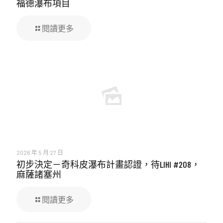
福德瀑布項目
閱讀更多
2026 年 5 月 27 日
初步決定－奇科皮瀑布計畫認證，待LIHI #208，
麻薩諸塞州
閱讀更多