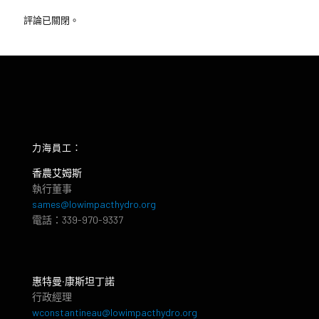
評論已關閉。
力海員工：
香農艾姆斯
執行董事
sames@lowimpacthydro.org
電話：339-970-9337
惠特曼‧康斯坦丁諾
行政經理
wconstantineau@lowimpacthydro.org