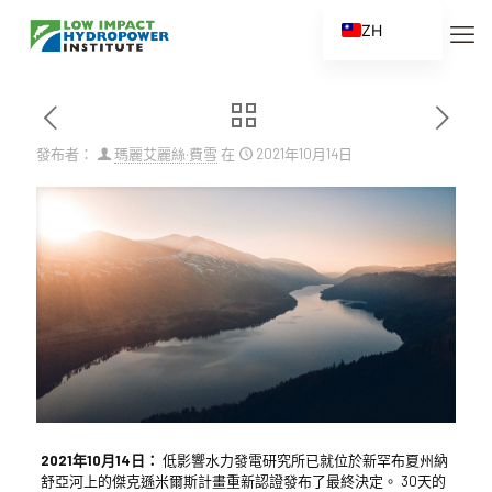
ZH
EN
ES
FR
發布者：
瑪麗艾麗絲·費雪
在
2021年10月14日
ZH_CN
2021年10月14日：
低影響水力發電研究所已就位於新罕布夏州納
舒亞河上的傑克遜米爾斯計畫重新認證發布了最終決定。 30天的