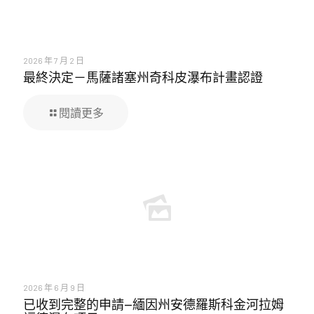
2026 年 7 月 2 日
最終決定－馬薩諸塞州奇科皮瀑布計畫認證
閱讀更多
2026 年 6 月 9 日
已收到完整的申請—緬因州安德羅斯科金河拉姆