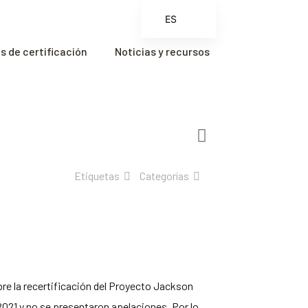
ES
EN
 de certificación
Noticias y recursos
FR
ZH
ZH_CN
Etiquetas
Categorías
bre la recertificación del Proyecto Jackson
 2021 y no se presentaron apelaciones. Por lo