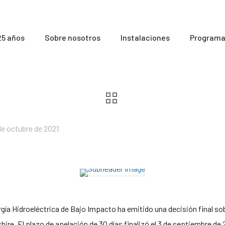
25 años
Sobre nosotros
Instalaciones
Programas
de octubre de 2021
rgía Hidroeléctrica de Bajo Impacto ha emitido una decisión final so
ire. El plazo de apelación de 30 días finalizó el 3 de septiembre de