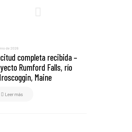
unio de 2026
icitud completa recibida –
yecto Rumford Falls, río
roscoggin, Maine
Leer más