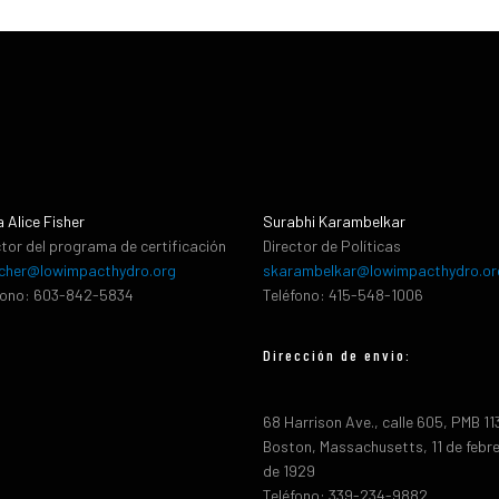
a Alice Fisher
Surabhi Karambelkar
ctor del programa de certificación
Director de Políticas
cher@lowimpacthydro.org
skarambelkar@lowimpacthydro.or
fono: 603-842-5834
Teléfono: 415-548-1006
Dirección de envio:
68 Harrison Ave., calle 605, PMB 1
Boston, Massachusetts, 11 de febr
de 1929
Teléfono: 339-234-9882