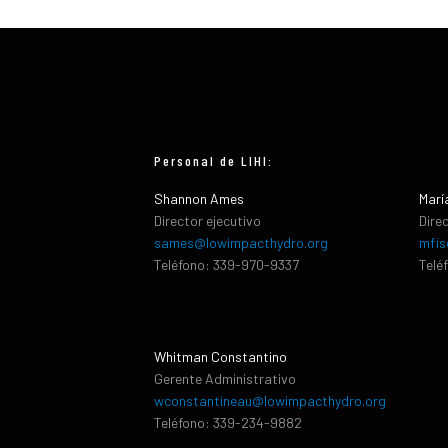
Personal de LIHI:
Shannon Ames
Marí
Director ejecutivo
Dire
sames@lowimpacthydro.org
mfis
Teléfono: 339-970-9337
Telé
Whitman Constantino
Gerente Administrativo
wconstantineau@lowimpacthydro.org
Teléfono: 339-234-9882