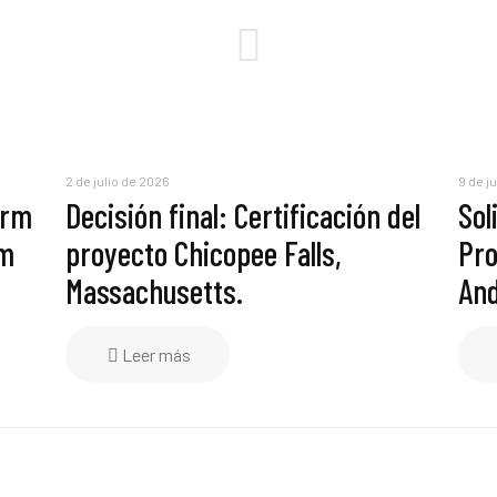
2 de julio de 2026
9 de j
erm
Decisión final: Certificación del
Sol
am
proyecto Chicopee Falls,
Pro
Massachusetts.
And
Leer más