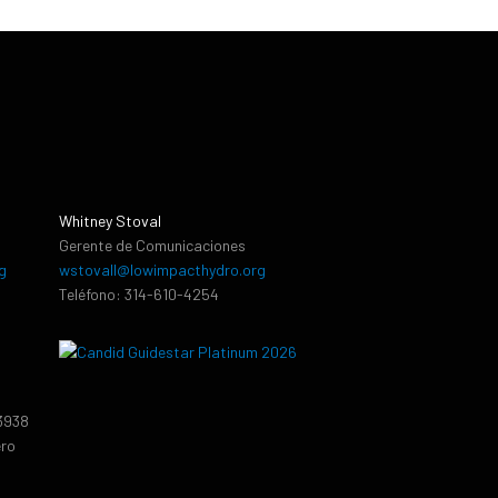
Whitney Stoval
Gerente de Comunicaciones
g
wstovall@lowimpacthydro.org
Teléfono: 314-610-4254
13938
ero