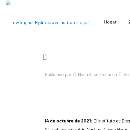
Hogar
Publicado por
María Alice Fisher
en
14 
14 de octubre de 2021:
El Instituto de Ene
Mills, ubicado en el río Nashua, Nuevo Hampsh