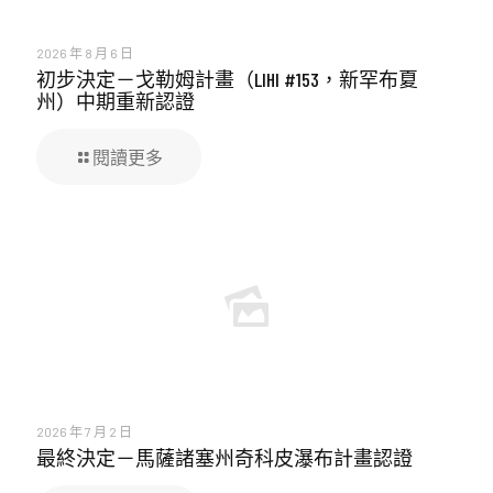
2026 年 8 月 6 日
初步決定－戈勒姆計畫（LIHI #153，新罕布夏
州）中期重新認證
閱讀更多
2026 年 7 月 2 日
最終決定－馬薩諸塞州奇科皮瀑布計畫認證