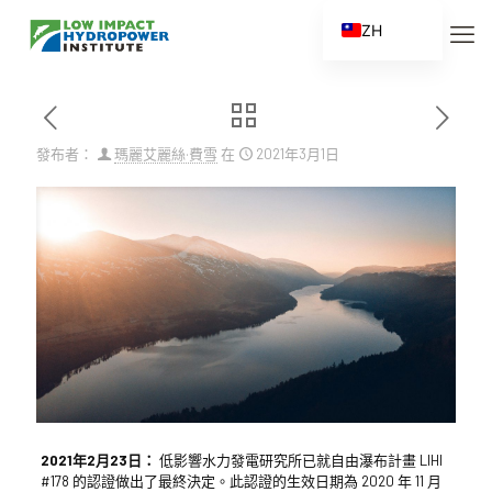
ZH
EN
ES
FR
發布者：
瑪麗艾麗絲·費雪
在
2021年3月1日
ZH_CN
2021年2月23日：
低影響水力發電研究所已就自由瀑布計畫 LIHI
#178 的認證做出了最終決定。此認證的生效日期為 2020 年 11 月