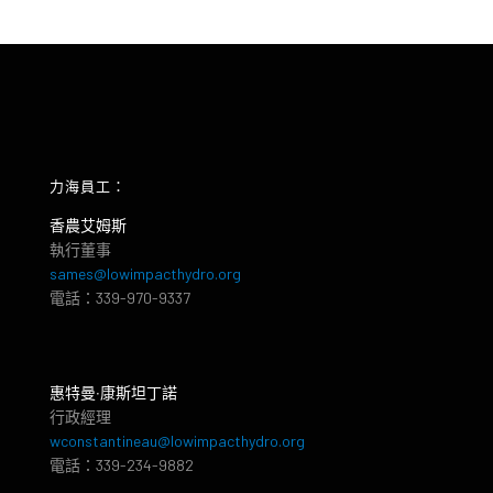
力海員工：
香農艾姆斯
執行董事
sames@lowimpacthydro.org
電話：339-970-9337
惠特曼‧康斯坦丁諾
行政經理
wconstantineau@lowimpacthydro.org
電話：339-234-9882