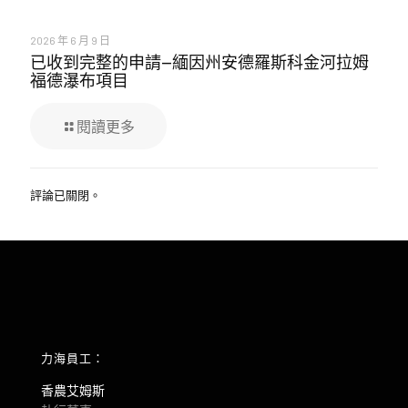
2026 年 6 月 9 日
已收到完整的申請—緬因州安德羅斯科金河拉姆
福德瀑布項目
閱讀更多
評論已關閉。
力海員工：
香農艾姆斯