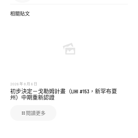
相關貼文
2026 年 8 月 6 日
初步決定－戈勒姆計畫（LIHI #153，新罕布夏
州）中期重新認證
閱讀更多