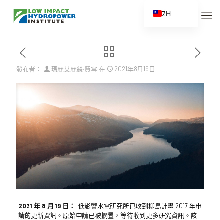
ZH
EN
ES
FR
發布者：
瑪麗艾麗絲·費雪
在
2021年8月19日
ZH_CN
2021 年 8 月 19 日：
低影響水電研究所已收到柳島計畫 2017 年申
請的更新資訊。原始申請已被擱置，等待收到更多研究資訊。該