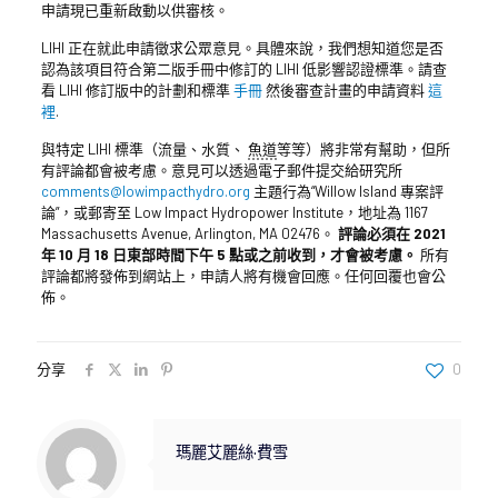
申請現已重新啟動以供審核。
LIHI 正在就此申請徵求公眾意見。具體來說，我們想知道您是否
認為該項目符合第二版手冊中修訂的 LIHI 低影響認證標準。請查
看 LIHI 修訂版中的計劃和標準
手冊
然後審查計畫的申請資料
這
裡
.
與特定 LIHI 標準（流量、水質、
魚道
等等）將非常有幫助，但所
有評論都會被考慮。意見可以透過電子郵件提交給研究所
comments@lowimpacthydro.org
主題行為“Willow Island 專案評
論”，或郵寄至 Low Impact Hydropower Institute，地址為 1167
Massachusetts Avenue, Arlington, MA 02476。
評論必須在 2021
年 10 月 18 日東部時間下午 5 點或之前收到，才會被考慮。
所有
評論都將發佈到網站上，申請人將有機會回應。任何回覆也會公
佈。
分享
0
瑪麗艾麗絲·費雪