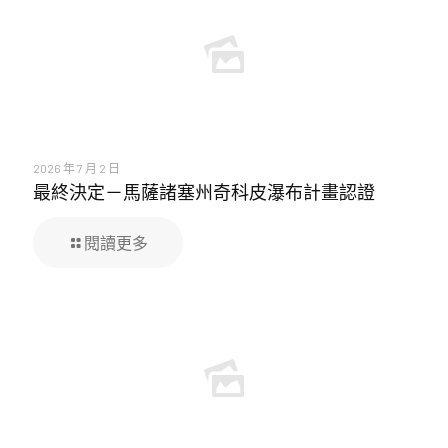
2026 年 7 月 2 日
最終決定－馬薩諸塞州奇科皮瀑布計畫認證
閱讀更多