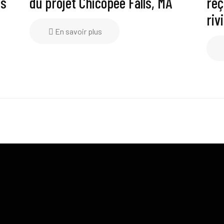
rs
du projet Chicopee Falls, MA
reç
riv
En savoir plus