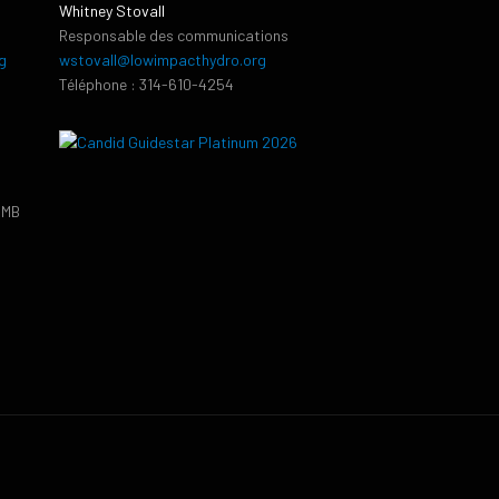
Whitney Stovall
Responsable des communications
g
wstovall@lowimpacthydro.org
Téléphone : 314-610-4254
PMB
9