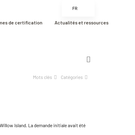
FR
EN
es de certification
Actualités et ressources
ES
ZH
ZH_CN
Mots clés
Catégories
illow Island. La demande initiale avait été