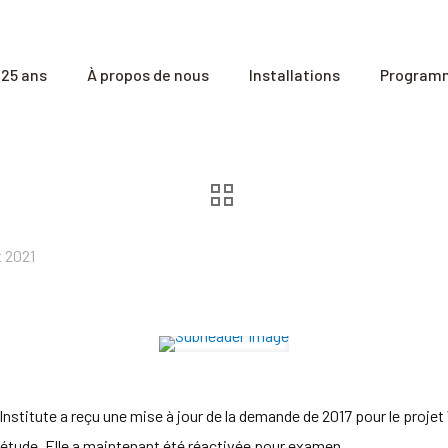
25 ans
À propos de nous
Installations
Programm
t 2021
itute a reçu une mise à jour de la demande de 2017 pour le projet W
étude. Elle a maintenant été réactivée pour examen.