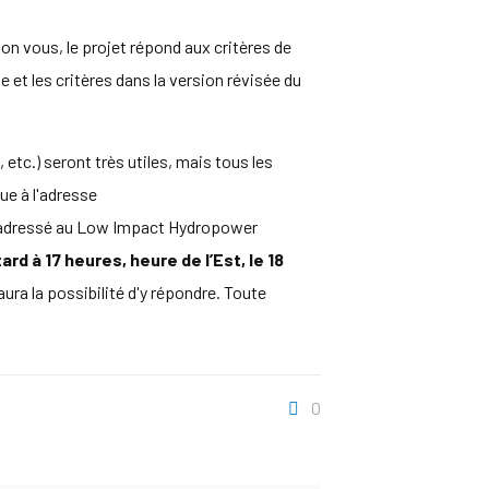
on vous, le projet répond aux critères de
e et les critères dans la version révisée du
, etc.) seront très utiles, mais tous les
ue à l'adresse
er adressé au Low Impact Hydropower
d à 17 heures, heure de l’Est, le 18
ura la possibilité d'y répondre. Toute
0