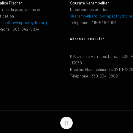
alice Fischer
Sourate Karambelkar
ctrice du programme de
Directeur des politiques
ification
skarambelkar@lowimpacthydro.or
cher@lowimpacthydro.org
Téléphone : 415-548-1006
phone : 603-842-5834
Adresse postale:
68, avenue Harrison, bureau 605, 
113938
Boston, Massachusetts 02111-192
Téléphone : 339-234-9882