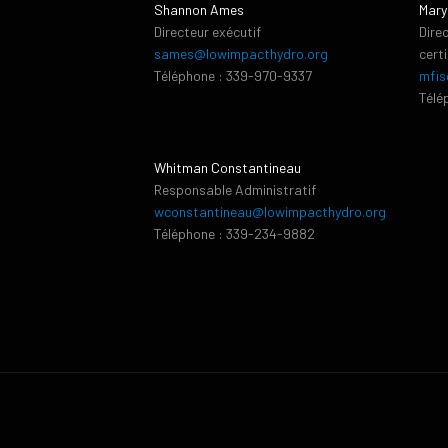
Shannon Ames
Mary
Directeur exécutif
Dire
sames@lowimpacthydro.org
cert
Téléphone : 339-970-9337
mfis
Télé
Whitman Constantineau
Responsable Administratif
wconstantineau@lowimpacthydro.org
Téléphone : 339-234-9882