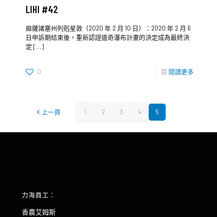
LIHI #42
麻薩諸塞州列剋星敦（2020 年 2 月 10 日）：2020 年 2 月 6
日申訴期結束後，重新認證道奇瀑布計畫的決定成為最終決
定
[…]
0
閱讀更多
上一頁
1
2
3
4
5
力海員工：
香農艾姆斯