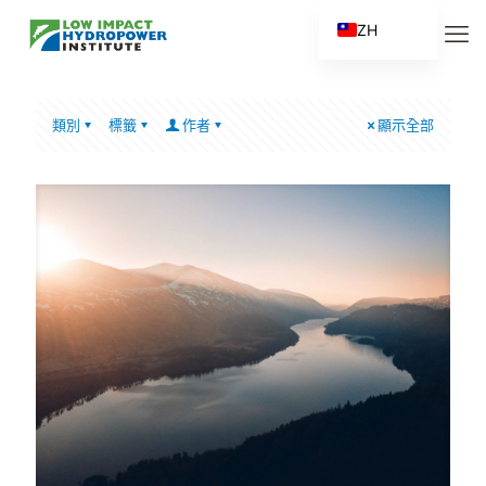
ZH
EN
ES
類別
標籤
作者
顯示全部
FR
ZH_CN