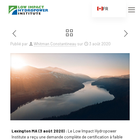
FR
EN
ES
ZH
Publié par
Whitman Constantineau
sur
3 août 2020
ZH_CN
Lexington MA (3 août 2020) :
Le Low Impact Hydropower
Institute a reçu une demande complète de certification à faible