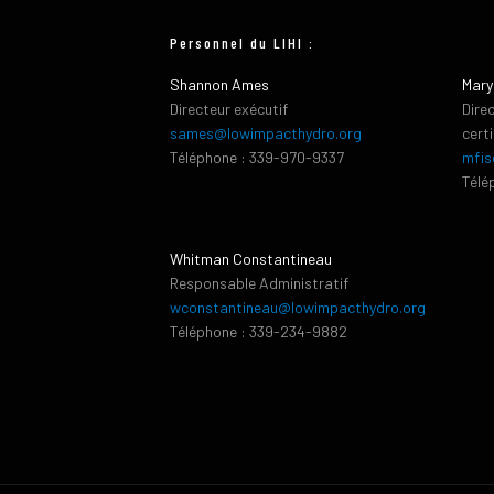
Personnel du LIHI :
Shannon Ames
Mary
Directeur exécutif
Dire
sames@lowimpacthydro.org
cert
Téléphone : 339-970-9337
mfis
Télé
Whitman Constantineau
Responsable Administratif
wconstantineau@lowimpacthydro.org
Téléphone : 339-234-9882