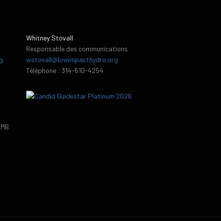
Whitney Stovall
Responsable des communications
g
wstovall@lowimpacthydro.org
Téléphone : 314-610-4254
PMB
9