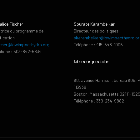
alice Fischer
Sourate Karambelkar
ctrice du programme de
Directeur des politiques
ification
skarambelkar@lowimpacthydro.or
cher@lowimpacthydro.org
Téléphone : 415-548-1006
phone : 603-842-5834
Adresse postale:
68, avenue Harrison, bureau 605, 
113938
Boston, Massachusetts 02111-192
Téléphone : 339-234-9882