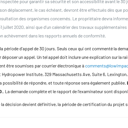
spectée pour garantir sa sécurité et son accessibilité avant le 30 j
u son déplacement, le cas échéant, devront être effectués dès que 
nsultation des organismes concernés. Le propriétaire devra informer 
 31 juillet 2020, ainsi que d'un calendrier des travaux supplémentaire
son achèvement dans les rapports annuels de conformité.
 la période d'appel de 30 jours. Seuls ceux qui ont commenté la dema
déposer un appel. Un tel appel doit inclure une explication sur la rai
ent être soumises par courrier électronique à
comments@lowimpact
ct Hydropower Institute, 329 Massachusetts Ave, Suite 6, Lexingto
la possibilité de répondre, et toute réponse sera également publiée.
0.
. La demande complète et le rapport de l'examinateur sont dispon
a décision devient définitive, la période de certification du projet s