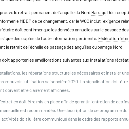
ouve le retrait permanent de l'anguille du Nord
Barrage
Dès réceptio
 informer le MDEP de ce changement, car le WQC inclut l'exigence rela
priétaire doit confirmer que les données annuelles sur le passage de
si que des copies de toute information pertinente.
Fédération inter
 le retrait de l'échelle de passage des anguilles du barrage Nord.
on doit apporter les améliorations suivantes aux installations récréat
tallations, les réparations structurelles nécessaires et installer un
de promouvoir l'utilisation saisonnière 2020. La signalisation doit ê
t doivent être clairement affichées.
entretien doit être mis en place afin de garantir l'entretien de ces 
ensuelle est recommandée. Une description de ce programme doit êt
 activités doit lui être communiqué dans le cadre des rapports annu