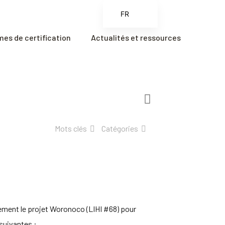
FR
EN
es de certification
Actualités et ressources
ES
ZH
ZH_CN
Mots clés
Catégories
ement le projet Woronoco (LIHI #68) pour
 suivantes :