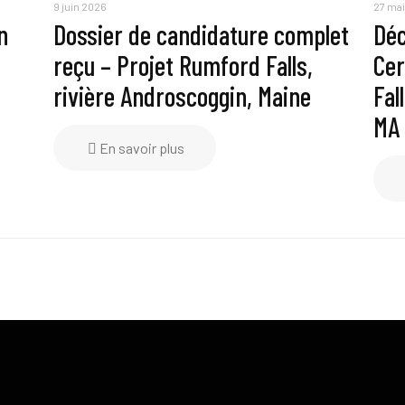
9 juin 2026
27 ma
n
Dossier de candidature complet
Déc
reçu – Projet Rumford Falls,
Cer
rivière Androscoggin, Maine
Fal
MA
En savoir plus