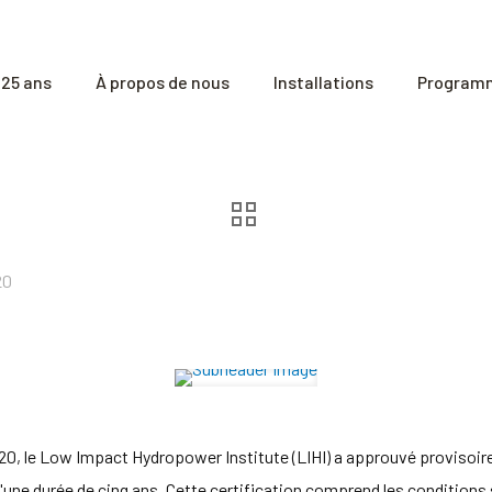
25 ans
À propos de nous
Installations
Programm
20
0, le Low Impact Hydropower Institute (LIHI) a approuvé provisoir
d'une durée de cinq ans. Cette certification comprend les conditions