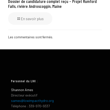
Dossier de candidature complet reçu – Projet Rumford
Falls, rivière Androscoggin, Maine
En savoir plus
Les commentaires sont fermés.
Personnel du LIHI :
Shannon Ames
Directeur exécutif
sames@lowimpacthydro.org
Téléphone : 339-970-9337