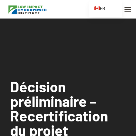
FR
EN
ES
ZH
ZH_CN
Décision
préliminaire –
Recertification
du projet