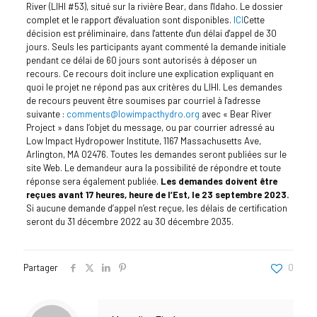
River (LIHI #53), situé sur la rivière Bear, dans l'Idaho. Le dossier
complet et le rapport d'évaluation sont disponibles.
ICI
Cette
décision est préliminaire, dans l'attente d'un délai d'appel de 30
jours. Seuls les participants ayant commenté la demande initiale
pendant ce délai de 60 jours sont autorisés à déposer un
recours. Ce recours doit inclure une explication expliquant en
quoi le projet ne répond pas aux critères du LIHI. Les demandes
de recours peuvent être soumises par courriel à l'adresse
suivante :
comments@lowimpacthydro.org
avec « Bear River
Project » dans l’objet du message, ou par courrier adressé au
Low Impact Hydropower Institute, 1167 Massachusetts Ave,
Arlington, MA 02476. Toutes les demandes seront publiées sur le
site Web. Le demandeur aura la possibilité de répondre et toute
réponse sera également publiée.
Les demandes doivent être
reçues avant 17 heures, heure de l’Est, le 23 septembre 2023.
Si aucune demande d’appel n’est reçue, les délais de certification
seront du 31 décembre 2022 au 30 décembre 2035.
Partager
0