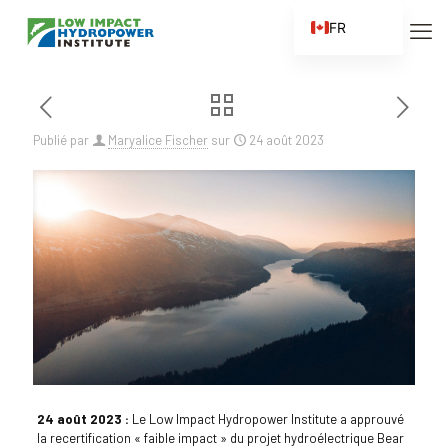
FR
EN
ES
ZH
Publié par
Maryalice Fischer
sur
24 août 2023
ZH_CN
24 août 2023 :
Le Low Impact Hydropower Institute a approuvé
la recertification « faible impact » du projet hydroélectrique Bear